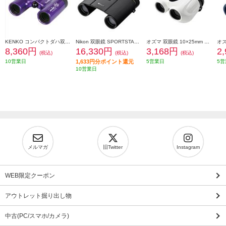
KENKO コンパクトダハ双眼鏡 ウルトラビューH 8X21DH FMC パープル UV8X21-PU
Nikon 双眼鏡 SPORTSTAR EX II 8x25 SPEX28X
オズマ 双眼鏡 10×25mm ホワイト B10X02-WH
8,360円
16,330円
3,168円
2
(税込)
(税込)
(税込)
10営業日
1,633円分ポイント還元
5営業日
5営
10営業日
メルマガ
旧Twitter
Instagram
WEB限定クーポン
アウトレット掘り出し物
中古(PC/スマホ/カメラ)