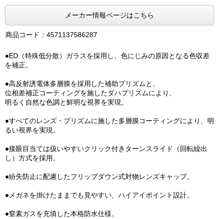
メーカー情報ページはこちら
商品コード：4571137586287
●ED（特殊低分散）ガラスを採用し、色にじみの原因となる色収差
を補正。
●高反射誘電体多層膜を採用した補助プリズムと、
位相差補正コーティングを施したダハプリズムにより、
明るく自然な色調と鮮明な視界を実現。
●すべてのレンズ・プリズムに施した多層膜コーティングにより、明
るい視界を実現。
●接眼目当ては扱いやすいクリック付きターンスライド（回転繰出
し）方式を採用。
●紛失防止に配慮したフリップダウン式対物レンズキャップ。
●メガネを掛けたままでも見やすい、ハイアイポイント設計。
●窒素ガスを充填した本格防水仕様。