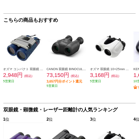
こちらの商品もおすすめ
オズマ コンパクト 双眼鏡 10×22mm ネイビー B10X01-NV
CANON 双眼鏡 BINOCULARS（ビノキュラーズ） ISシリーズ 8×20 IS 8倍 BINO8X20IS
オズマ 双眼鏡 10×25mm ホワイト B10X02-WH
2,948円
73,150円
3,168円
1
(税込)
(税込)
(税込)
5営業日
3,657円分ポイント還元
5営業日
10
5営業日
双眼鏡・顕微鏡・レーザー距離計の人気ランキング
1
位
2
位
3
位
4