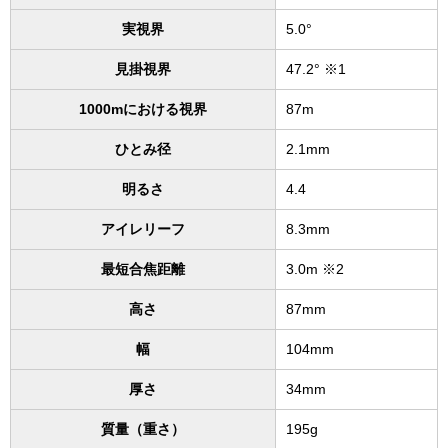
実視界
5.0°
見掛視界
47.2° ※1
1000mにおける視界
87m
ひとみ径
2.1mm
明るさ
4.4
アイレリーフ
8.3mm
最短合焦距離
3.0m ※2
高さ
87mm
幅
104mm
厚さ
34mm
質量（重さ）
195g