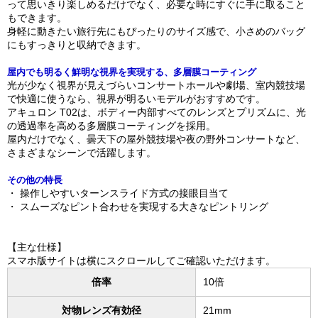
って思いきり楽しめるだけでなく、必要な時にすぐに手に取ること
もできます。
身軽に動きたい旅行先にもぴったりのサイズ感で、小さめのバッグ
にもすっきりと収納できます。
屋内でも明るく鮮明な視界を実現する、多層膜コーティング
光が少なく視界が見えづらいコンサートホールや劇場、室内競技場
で快適に使うなら、視界が明るいモデルがおすすめです。
アキュロン T02は、ボディー内部すべてのレンズとプリズムに、光
の透過率を高める多層膜コーティングを採用。
屋内だけでなく、曇天下の屋外競技場や夜の野外コンサートなど、
さまざまなシーンで活躍します。
その他の特長
・ 操作しやすいターンスライド方式の接眼目当て
・ スムーズなピント合わせを実現する大きなピントリング
【主な仕様】
スマホ版サイトは横にスクロールしてご確認いただけます。
倍率
10倍
対物レンズ有効径
21mm