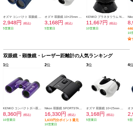
オズマ コンパクト 双眼鏡 10×22mm ネイビー B10X01-NV
オズマ 双眼鏡 10×25mm ホワイト B10X02-WH
KENKO プラネタリウム NEWスターミュージアム ブラック NSM-03ADBK
2,948円
3,168円
11,667円
8
(税込)
(税込)
(税込)
5営業日
5営業日
10営業日
4
10
双眼鏡・顕微鏡・レーザー距離計の人気ランキング
1
位
2
位
3
位
4
KENKO コンパクトダハ双眼鏡 ウルトラビューH 8X21DH FMC パープル UV8X21-PU
Nikon 双眼鏡 SPORTSTAR EX II 8x25 SPEX28X
オズマ 双眼鏡 10×25mm ホワイト B10X02-WH
8,360円
16,330円
3,168円
2
(税込)
(税込)
(税込)
10営業日
1,633円分ポイント還元
5営業日
5営
10営業日