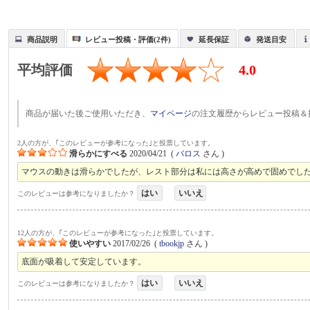
商品説明
レビュー投稿・評価(2件)
延長保証
発送目安
平均評価
4.0
商品が届いた後ご使用いただき、
マイページ
の注文履歴からレビュー投稿＆
2人の方が、｢このレビューが参考になった｣と投票しています。
滑らかにすべる
2020/04/21
(
バロス
さん )
マウスの動きは滑らかでしたが、レスト部分は私には高さが高めで固めでし
はい
いいえ
このレビューは参考になりましたか？
12人の方が、｢このレビューが参考になった｣と投票しています。
使いやすい
2017/02/26
(
tbookjp
さん )
底面が吸着して安定しています。
はい
いいえ
このレビューは参考になりましたか？