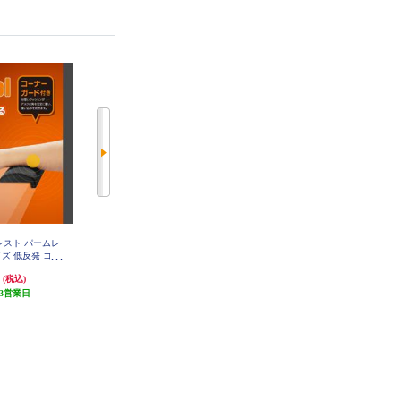
トレスト パームレ
ELECOM ウェーブ×バイカラー デ
ELECOM マウスパッド 布製 撥水
ズ 低反発 コー
スクマット UKIU 700×320×4mm
高耐久 ほつれにくい 滑り止め 抗
ョン マウス テ
ピンク MP-UKDM01PN
菌 光学式 レーザー BlueLED対応
円
1,980円
1,280円
(税込)
(税込)
(税込)
負担軽減 ブラッ
クッション性 グレー MP-LMWGY
LS01BK
3営業日
発送目安:
3営業日
発送目安:
3営業日