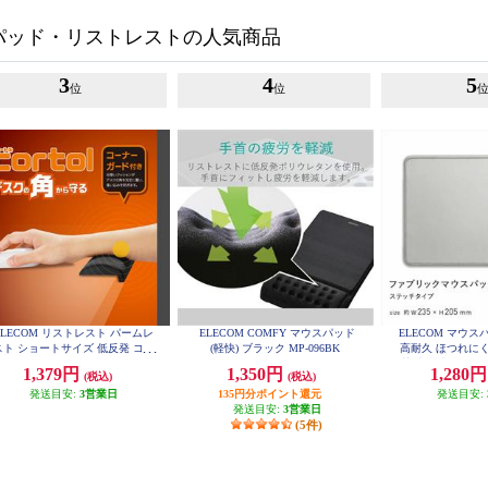
パッド・リストレストの人気商品
3
4
5
位
位
ELECOM リストレスト パームレ
ELECOM COMFY マウスパッド
ELECOM マウス
スト ショートサイズ 低反発 コー
(軽快) ブラック MP-096BK
高耐久 ほつれにく
ナーガードクッション マウス テ
菌 光学式 レーザー
1,379円
1,350円
1,280
(税込)
(税込)
ンキー 等操作の負担軽減 ブラッ
クッション性 グレー
ク MOH-CTLS01BK
発送目安:
3営業日
135円分ポイント還元
発送目安:
発送目安:
3営業日
(5件)