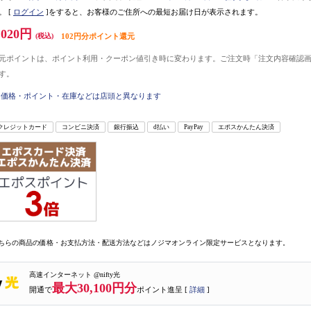
。
[
ログイン
]をすると、お客様のご住所への最短お届け日が表示されます。
,020円
(税込)
102円分ポイント還元
元ポイントは、ポイント利用・クーポン値引き時に変わります。ご注文時「注文内容確認
す。
価格・ポイント・在庫などは店頭と異なります
クレジットカード
コンビニ決済
銀行振込
d払い
PayPay
エポスかんたん決済
ちらの商品の価格・お支払方法・配送方法などはノジマオンライン限定サービスとなります。
高速インターネット @nifty光
最大30,100円分
開通で
ポイント進呈 [
詳細
]