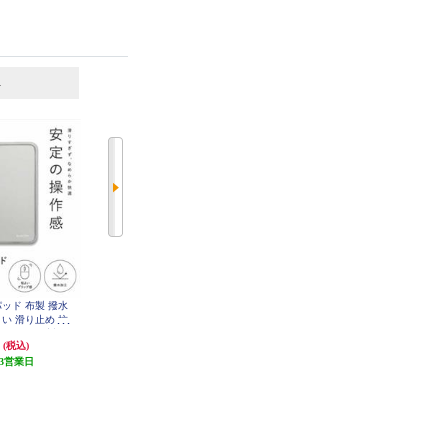
6
7
位
位
位
パッド 布製 撥水
BUFFALO ジェルマウスパッド
ELECOM COMFY リストレスト
い 滑り止め 抗
ブルー BPDG05BLA
(シングル) グレー MOH-013GY
 BlueLED対応
円
973円
683円
(税込)
(税込)
(税込)
 MP-LMWGY
3営業日
48円分ポイント還元
68円分ポイント還元
発送目安:
5営業日
発送目安:
3週間
(3件)