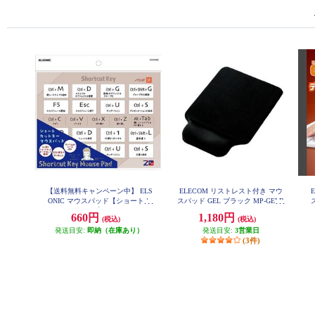
【送料無料キャンペーン中】 ELS
ELECOM リストレスト付き マウ
ONIC マウスパッド【ショートカ
スパッド GEL ブラック MP-GELB
K
ットキー付き】 ECNMP20Z
660円
1,180円
(税込)
(税込)
ド
発送目安:
即納（在庫あり）
発送目安:
3営業日
(3件)