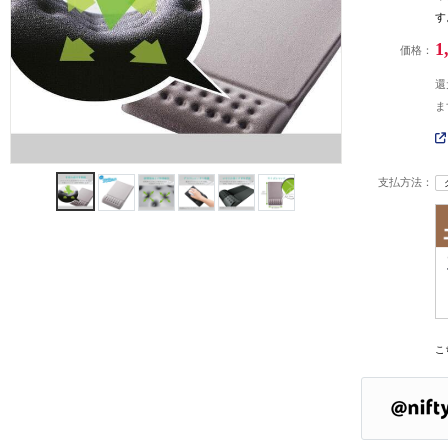
す
1
価格：
還
ま
支払方法：
こ