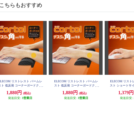
こちらもおすすめ
ELECOM リストレスト パームレ
ELECOM リストレスト パームレ
ELECOM リス
スト 低反発 コーナーガードクッ
スト 低反発 コーナーガードクッ
スト ショートサイ
ション ノートパソコン キーボー
ション ノートパソコン キーボー
ナーガードクッシ
1,880円
1,880円
1,379
(税込)
(税込)
 等操作の負担軽減 ブラック MO
ド 等操作の負担軽減 グレー MOH-
ンキー 等操作の
H-CTLM01BK
CTLM01GY
発送目安:
3営業日
発送目安:
3営業日
ク MOH-CT
発送目安: