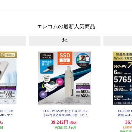
エレコムの最新人気商品
3
位
00GB USB
ELECOM SSD外付け 1TB USB3.2
ELECOM 
0MB s マグ
(Gen2) 読込最大500MB 秒 USBメ
親機 Wi-Fi7
ーブル一体型
モリ型 ポータブル 回転式 高速 Ty
688Mbps I
39,242円
36
込)
(税込)
-EPB050
peC USB-A両対応 シルバー ESD-E
bps AI
PA1000GSV
WR
業日
発送目安:
3ヶ月
1,8
発送目安