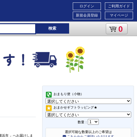
ログイン
ご利用ガイド
新規会員登録
マイページ
0
検索
おまもり便（小物）
おまかせギフトラッピング★
数量：
選択可能な数量以上のご希望は
横浜市
」
へお届けしま
こちらからご相談いただけます