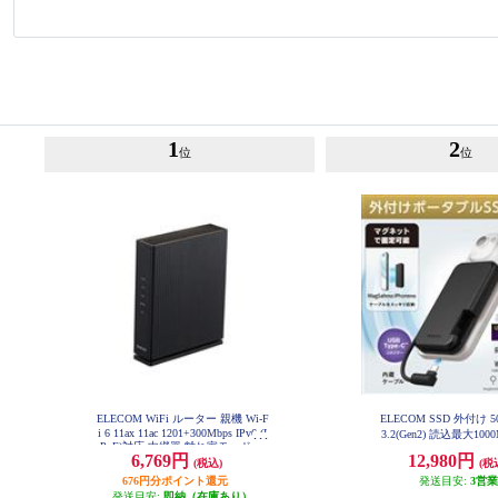
1
2
位
位
ELECOM WiFi ルーター 親機 Wi-F
ELECOM SSD 外付け 5
i 6 11ax 11ac 1201+300Mbps IPv6 (I
3.2(Gen2) 読込最大100
PoE)対応 中継器 離れ家モード ブ
ネット付き USB-Cケ
6,769円
12,980円
ラック WRC-X1500GS2-B
(税込)
(税
ポータブル ブラック ESD
0GBK
676円分ポイント還元
発送目安:
3営
発送目安:
即納（在庫あり）