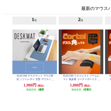
最新のマウス
1
2
位
位
ELECOM デスクマット マウス対
ELECOM リストレスト パームレ
応 ソフトレザー 大型 マウスパッ
スト 低反発 コーナーガードクッ
ド ズレにくい 水拭き可 ブルー M
ション ノートパソコン キーボー
1,980円
1,880円
(税込)
(税込)
P-DM04LBU
ド 等操作の負担軽減 ブラック MO
H-CTLM01BK
発送目安:
3週間
発送目安:
3営業日