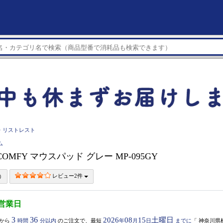
・リストレスト
ム
 COMFY マウスパッド グレー MP-095GY
レビュー2件
3営業日
3
36
2026
08
15
土曜日
から
時間
分以内
のご注文で、最短
年
月
日
までに
「
神奈川県