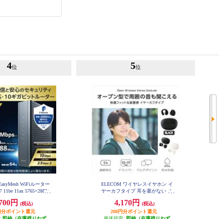
4
5
位
位
EasyMesh WiFiルーター
ELECOM ワイヤレスイヤホン イ
 11be 11ax 5765+2882+
ヤーカフタイプ 耳を塞がない オ
Pv6 (IPoE)対応 有線 10G
ープンイヤー Bluetooth 5.4 マルチ
,700円
4,170円
(税込)
(税込)
セキュリティ搭載 ブラック
ポイント 軽量 ブラック LBT-OWS
C-BE94XSD-B
03BK
35円分ポイント還元
208円分ポイント還元
:
即納（在庫残りわず
発送目安:
即納（在庫残りわず