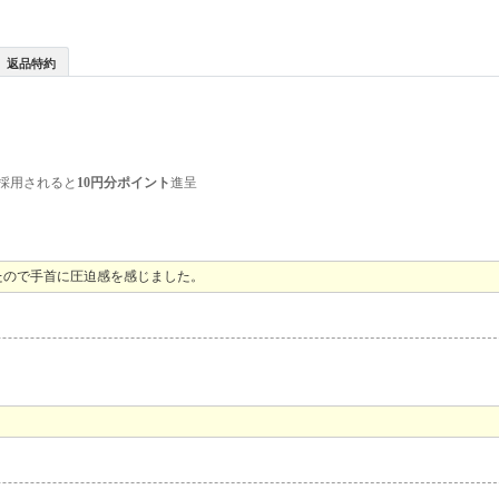
返品特約
採用されると
10円分ポイント
進呈
たので手首に圧迫感を感じました。