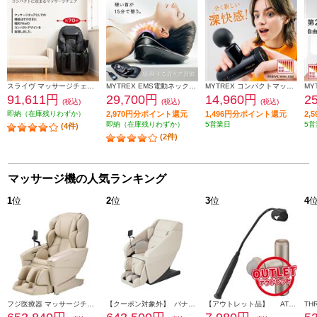
スライヴ マッサージチェア くつろぎ指定席【コンパクトデザイン/オートタイマー付き/首/肩回り/腰回り/ブラック】★大型配送対象商品 CHD-9120
MYTREX EMS電動ネックストレッチャー MYTREX MEDI NECK MT-MDN24B
MYTREX コンパクトマッサージガン REBIVE MINI XS2[手圧変動/ブラック] MT-RX2-24B-B
91,611円
29,700円
14,960円
2
(税込)
(税込)
(税込)
即納（在庫残りわずか）
2,970円分ポイント還元
1,496円分ポイント還元
2,
即納（在庫残りわずか）
5営業日
5営
(4件)
(2件)
マッサージ機の人気ランキング
1
位
2
位
3
位
4
フジ医療器 マッサージチェア CYBER-RELAX【5D-AI NAVIGATION/41種類のコースメニュー/高機能エアーシステム/ベージュ】 ★大型配送対象商品 AS-R2350-CS
【クーポン対象外】 パナソニック マッサージチェア リアルプロ アイボリー ★大型配送対象商品 EP-MA121-C
【アウトレット品】 ATEX マッサージガン ルルドガンプラスアーム 【アーム付き/ゴールド】 AX-HX336GD