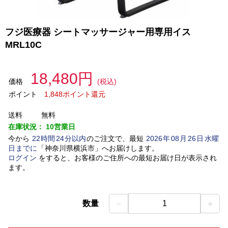
フジ医療器 シートマッサージャー用専用イス
MRL10C
18,480円
価格
(税込)
ポイント
1,848ポイント還元
送料
無料
在庫状況：
10営業日
今から
22
時間
24
分以内
のご注文で、最短
2026
年
08
月
26
日
水曜
日
までに
「
神奈川県横浜市
」
へお届けします。
ログイン
をすると、お客様のご住所への最短お届け日が表示され
ます。
－
＋
数量
1