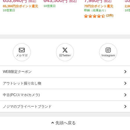
653,840円
643,500円
7,980円
5
(税込)
(税込)
(税込)
65,384円分ポイント還元
10営業日
79円分ポイント還元
2,
10営業日
即納（在庫あり）
10
(2件)
メルマガ
旧Twitter
Instagram
WEB限定クーポン
アウトレット掘り出し物
中古(PC/スマホ/カメラ)
ノジマのプライベートブランド
先頭へ戻る