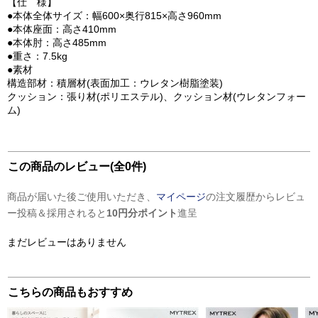
【仕 様】
●本体全体サイズ：幅600×奥行815×高さ960mm
●本体座面：高さ410mm
●本体肘：高さ485mm
●重さ：7.5kg
●素材
構造部材：積層材(表面加工：ウレタン樹脂塗装)
クッション：張り材(ポリエステル)、クッション材(ウレタンフォー
ム)
この商品のレビュー(全0件)
商品が届いた後ご使用いただき、
マイページ
の注文履歴からレビュ
ー投稿＆採用されると
10円分ポイント
進呈
まだレビューはありません
こちらの商品もおすすめ