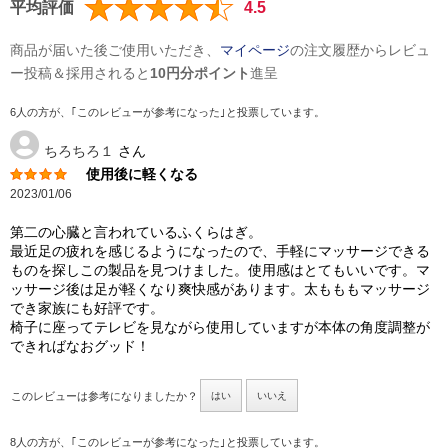
平均評価
4.5
商品が届いた後ご使用いただき、
マイページ
の注文履歴からレビュ
ー投稿＆採用されると
10円分ポイント
進呈
6人の方が、｢このレビューが参考になった｣と投票しています。
ちろちろ１
さん
使用後に軽くなる
2023/01/06
第二の心臓と言われているふくらはぎ。
最近足の疲れを感じるようになったので、手軽にマッサージできる
ものを探しこの製品を見つけました。使用感はとてもいいです。マ
ッサージ後は足が軽くなり爽快感があります。太もももマッサージ
でき家族にも好評です。
椅子に座ってテレビを見ながら使用していますが本体の角度調整が
できればなおグッド！
このレビューは参考になりましたか？
はい
いいえ
8人の方が、｢このレビューが参考になった｣と投票しています。