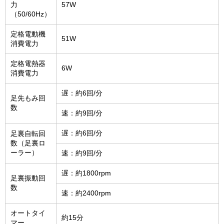
力
57W
（50/60Hz）
定格電動機
51W
消費電力
定格電熱器
6W
消費電力
遅：約6回/分
足先もみ回
数
速：約9回/分
遅：約6回/分
足裏自転回
数（足裏ロ
ーラー）
速：約9回/分
遅：約1800rpm
足裏振動回
数
速：約2400rpm
オートタイ
約15分
マー