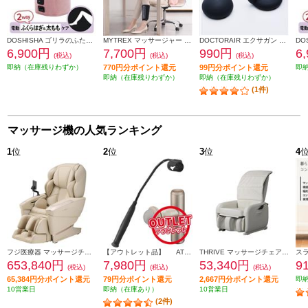
DOSHISHA ゴリラのふたつかみ ピンク GRM-2501PK
MYTREX マッサージャー ポータブルふくらはぎケア RAKUNO LITE 超軽量 ブラック MT-RKL-25B
DOCTORAIR エクサガン ポケット アタッチメントセット REG-11AT
6,900円
7,700円
990円
6
(税込)
(税込)
(税込)
即納（在庫残りわずか）
770円分ポイント還元
99円分ポイント還元
即
即納（在庫残りわずか）
即納（在庫残りわずか）
(1件)
マッサージ機の人気ランキング
1
位
2
位
3
位
4
フジ医療器 マッサージチェア CYBER-RELAX【5D-AI NAVIGATION/41種類のコースメニュー/高機能エアーシステム/ベージュ】 ★大型配送対象商品 AS-R2350-CS
【アウトレット品】 ATEX マッサージガン ルルドガンプラスアーム 【アーム付き/ゴールド】 AX-HX336GD
THRIVE マッサージチェア くつろぎ指定席 Light ホワイト CHD-3821-WH
653,840円
7,980円
53,340円
9
(税込)
(税込)
(税込)
65,384円分ポイント還元
79円分ポイント還元
2,667円分ポイント還元
即
10営業日
即納（在庫あり）
10営業日
(2件)