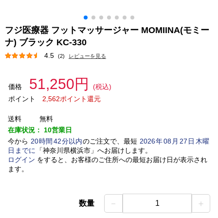
フジ医療器 フットマッサージャー MOMIINA(モミー
ナ) ブラック KC-330
4.5
(2)
レビューを見る
51,250円
価格
(税込)
ポイント
2,562ポイント還元
送料
無料
在庫状況：
10営業日
今から
20
時間
42
分以内
のご注文で、最短
2026
年
08
月
27
日
木曜
日
までに
「
神奈川県横浜市
」
へお届けします。
ログイン
をすると、お客様のご住所への最短お届け日が表示され
ます。
－
＋
数量
1