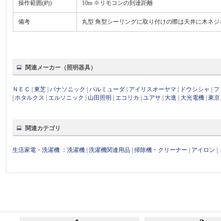
操作範囲(約)
10m ※リモコンの到達距離
備考
丸型 角型シーリングに取り付けの際は天井に木ネジ
関連メーカー（照明器具）
ＮＥＣ
|
東芝
|
パナソニック
|
バルミューダ
|
アイリスオーヤマ
|
ドウシシャ
|
フ
|
ホタルクス
|
エルソニック
|
山田照明
|
エコリカ
|
ユアサ
|
大進
|
大光電機
|
東京
関連カテゴリ
生活家電・洗濯機
：
洗濯機
|
洗濯機関連用品
|
掃除機・クリーナー
|
アイロン
|