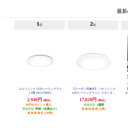
最新
1
2
位
位
エルソニック LEDシーリングライ
【クーポン対象外】 パナソニック
ト6畳 EICLTM6D1
LEDシーリングライト スタンダー
ま
ドシリーズ プレーン ～8畳 HH-
2,948円
17,820円
(税込)
(税込)
CM0834A
88円分ポイント還元
発送目安:
3週間
発送目安:
即納（在庫あり）
(1件)
(18件)