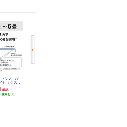
】 パナソニック
【クーポン対象外】 パナソニック
ホタルクス LEDシーリングライト
ライト シンプル
LEDシーリングライト シンプル
[シンプルデザイン]【5499lm/～12
-CM0623CA
タイプ ～8畳 HH-CM0823CA
畳/調光・調色/快適明かりモード/
円
12,870円
16,560円
(税込)
(税込)
(税込)
ホタルック/手元灯/日本製/リモコ
（在庫あり）
発送目安:
即納（在庫あり）
発送目安:
ン付属】 HLDC12311SG
即納（在庫残りわず
(1件)
か）
(1件)