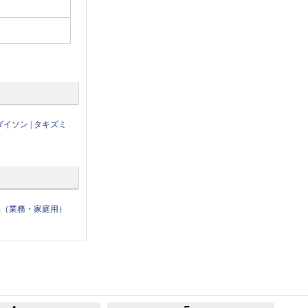
ダイソン
|
タキズミ
品（業務・家庭用）