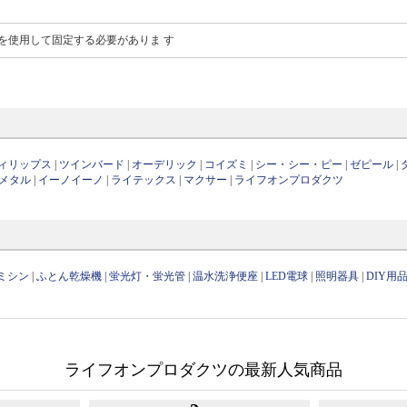
を使用して固定する必要がありま す
ィリップス
|
ツインバード
|
オーデリック
|
コイズミ
|
シー・シー・ピー
|
ゼピール
|
メタル
|
イーノイーノ
|
ライテックス
|
マクサー
|
ライフオンプロダクツ
ミシン
|
ふとん乾燥機
|
蛍光灯・蛍光管
|
温水洗浄便座
|
LED電球
|
照明器具
|
DIY用
ライフオンプロダクツの最新人気商品