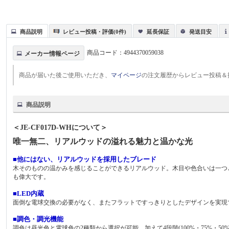
商品説明
レビュー投稿・評価(0件)
延長保証
発送目安
商品コード：
4944370059038
メーカー情報ページ
商品が届いた後ご使用いただき、
マイページ
の注文履歴からレビュー投稿＆
商品説明
＜JE-CF017D-WHについて＞
唯一無二、リアルウッドの溢れる魅力と温かな光
■他にはない、リアルウッドを採用したブレード
木そのものの温かみを感じることができるリアルウッド。木目や色合いは一つ
も偉大です。
■LED内蔵
面倒な電球交換の必要がなく、またフラットですっきりとしたデザインを実現
■調色・調光機能
調色は昼光色と電球色の2種類から選択が可能。加えて4段階(100%・75%・5