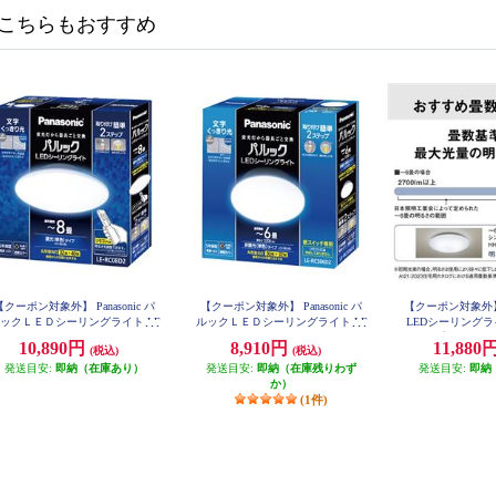
こちらもおすすめ
【クーポン対象外】 Panasonic パ
【クーポン対象外】 Panasonic パ
【クーポン対象外
ックＬＥＤシーリングライト LE
ルックＬＥＤシーリングライト LE
LEDシーリング
RC08D2
RCS06D2
タイプ ～6畳 HH
10,890円
8,910円
11,880
(税込)
(税込)
発送目安:
即納（在庫あり）
発送目安:
即納（在庫残りわず
発送目安:
即納
か）
(1件)