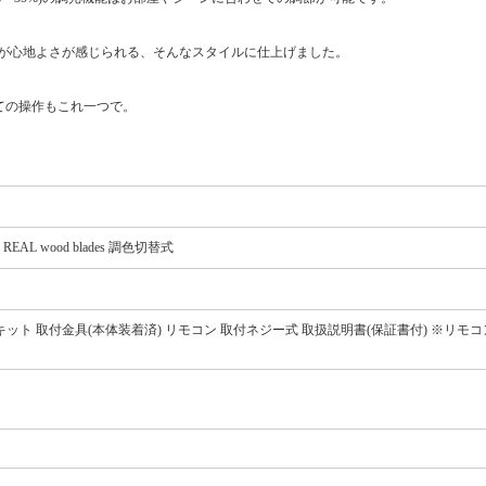
が心地よさが感じられる、そんなスタイルに仕上げました。
全ての操作もこれ一つで。
REAL wood blades 調色切替式
ーキット 取付金具(本体装着済) リモコン 取付ネジー式 取扱説明書(保証書付) ※リモコ