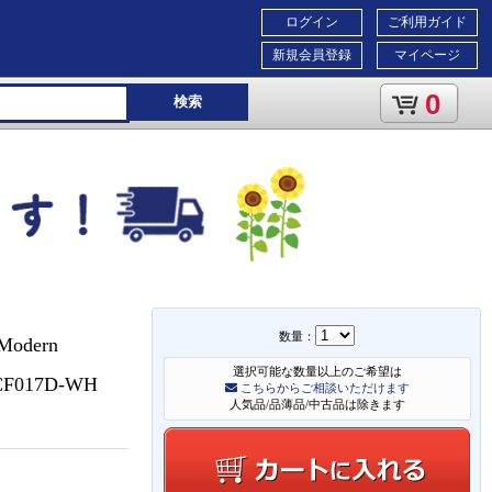
ログイン
ご利用ガイド
新規会員登録
マイページ
0
検索
数量：
odern
選択可能な数量以上のご希望は
CF017D-WH
こちらからご相談いただけます
人気品/品薄品/中古品は除きます