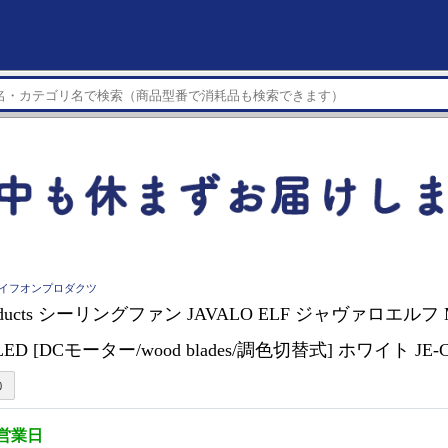
cts ライフオンプロダクツ
 products シーリングファン JAVALO ELF ジャヴァロエルフ M
on LED [DCモーター/wood blades/調色切替式] ホワイト JE-
3営業日