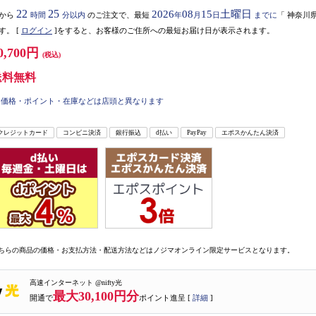
22
25
2026
08
15
土曜日
から
時間
分以内
のご注文で、最短
年
月
日
までに
「
神奈川
す。
[
ログイン
]をすると、お客様のご住所への最短お届け日が表示されます。
0,700円
(税込)
送料無料
価格・ポイント・在庫などは店頭と異なります
クレジットカード
コンビニ決済
銀行振込
d払い
PayPay
エポスかんたん決済
ちらの商品の価格・お支払方法・配送方法などはノジマオンライン限定サービスとなります。
高速インターネット @nifty光
最大30,100円分
開通で
ポイント進呈 [
詳細
]