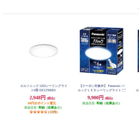
エルソニック LEDシーリングライ
【クーポン対象外】 Panasonic パ
ト6畳 EICLTM6D1
ルックＬＥＤシーリングライト LE
ル
RC06D2
2,948円
9,900円
(税込)
(税込)
88円分ポイント還元
発送目安:
即納（在庫あり）
発送目安:
即納（在庫あり）
(18件)