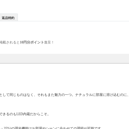
返品特約
掲載されると
10円分ポイント
進呈！
として同じものはなく、それもまた魅力の一つ。ナチュラルに部屋に溶け込むのに
できるのもLED内蔵だからこそ。
0%・35%)の調光機能はお部屋やシーンに合わせての調節が可能です。