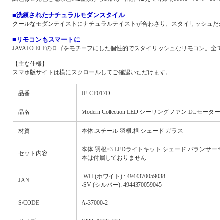
■洗練されたナチュラルモダンスタイル
クールなモダンテイストにナチュラルテイストが合わさり、スタイリッシュだ
■リモコンもスマートに
JAVALO ELFのロゴをモチーフにした個性的でスタイリッシュなリモコン。
【主な仕様】
スマホ版サイトは横にスクロールしてご確認いただけます。
品番
JE-CF017D
品名
Modern Collection LED シーリングファン DCモーター 
材質
本体:スチール 羽根:桐 シェード:ガラス
本体 羽根×3 LEDライトキット シェード バランサ
セット内容
本は付属しておりません
-WH (ホワイト) : 4944370059038
JAN
-SV (シルバー): 4944370059045
S/CODE
A-37000-2