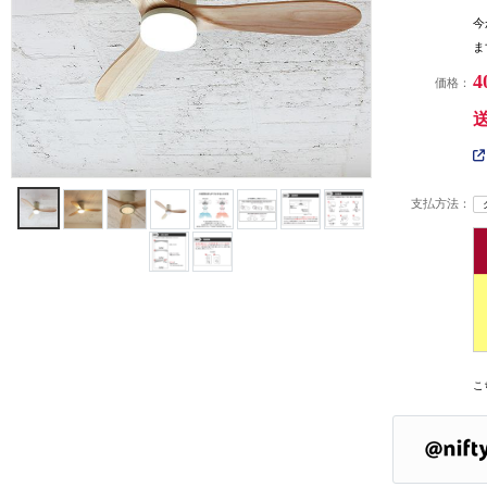
今
ま
4
価格：
支払方法：
こ