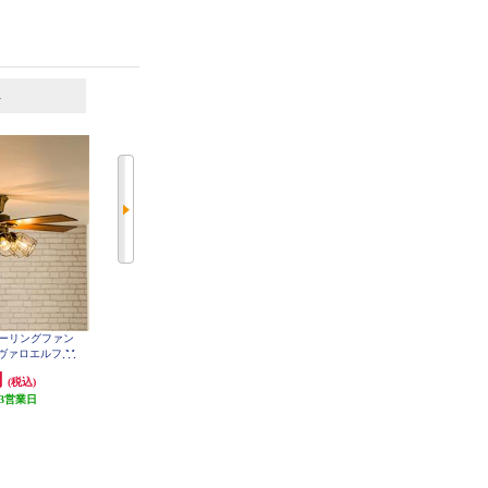
6
7
位
位
位
cts シーリングファン
ホタルクス LED和風ペンダントラ
ホタルクス LEDシーリングファン
ジャヴァロエルフ M
イト （～8畳）昼光色 HCDB0850
【～6畳/軽量・コンパクト/LED調
on [フィラメントLED
色・調光/ゆらぎの風/ホタルック
円
7,290円
23,980円
(税込)
(税込)
(税込)
-CF048-GD
機能（安らぎモード）付/リモコン
3営業日
発送目安:
1ヶ月
付属】 XZF-06433KRCSG
発送目安:
3週間
(2件)
(1件)