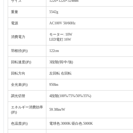
サイズ
1220×1220×324mm
重量
5542g
電源
AC100V 50/60Hz
モーター: 10W
消費電力
LED電灯:16W
羽根径(約)
122cm
回転速度(約)
3段階(弱/中/強)
回転方向
左回転 右回転
全光束(約)
950lm
調光切替
4段階(100%/75%/50%/35%)
エネルギー消費効率
59.38lm/W
(約)
色温度(約)
電球色:3000K/昼白色:5000K