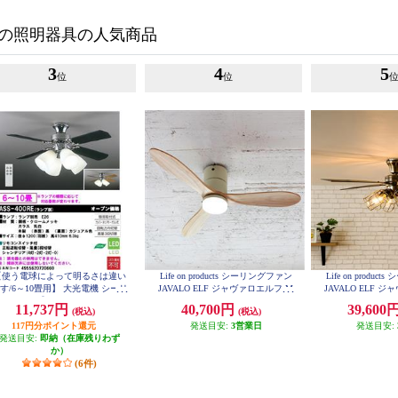
の照明器具の人気商品
3
4
5
位
位
【使う電球によって明るさは違い
Life on products シーリングファン
Life on produ
す/6～10畳用】 大光電機 シーリ
JAVALO ELF ジャヴァロエルフ M
JAVALO ELF 
ングファン【リモコン付/ランプ別
odern Collection LED [DCモーター/
odern Collecti
11,737円
40,700円
39,600
(税込)
(税込)
売】 ASS-400RE
wood blades/調色切替式] ホワイト
6灯] ゴールド JE
JE-CF017D-WH
117円分ポイント還元
発送目安:
3営業日
発送目安:
発送目安:
即納（在庫残りわず
か）
(6件)