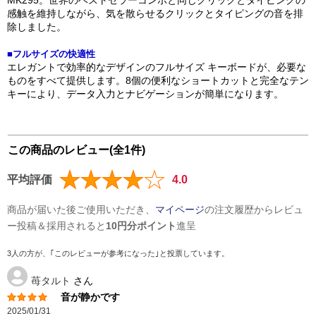
MK295。世界のベストセラーコンボと同じクリックとタイピングの
感触を維持しながら、気を散らせるクリックとタイピングの音を排
除しました。
■フルサイズの快適性
エレガントで効率的なデザインのフルサイズ キーボードが、必要な
ものをすべて提供します。8個の便利なショートカットと完全なテン
キーにより、データ入力とナビゲーションが簡単になります。
この商品のレビュー(全1件)
平均評価
4.0
商品が届いた後ご使用いただき、
マイページ
の注文履歴からレビュ
ー投稿＆採用されると
10円分ポイント
進呈
3人の方が、｢このレビューが参考になった｣と投票しています。
苺タルト
さん
音が静かです
2025/01/31