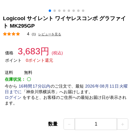
Logicool サイレント ワイヤレスコンボ グラファイ
ト MK295GP
4
(1)
レビューを見る
3,683円
価格
(税込)
ポイント
0ポイント還元
送料
無料
在庫状況：
〇
今から
16
時間
17
分以内
のご注文で、最短
2026
年
08
月
11
日
火曜
日
までに
「
神奈川県横浜市
」
へお届けします。
ログイン
をすると、お客様のご住所への最短お届け日が表示され
ます。
－
＋
数量
1