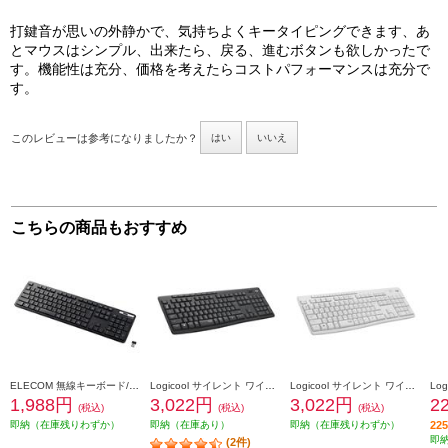
打鍵音が思いの外静かで、気持ちよくキータイピングできます、あ
とマウスはシンプル、出来たら、戻る、進むボタンも欲しかったで
す。機能性は充分、価格を考えたらコストパフォーマンスは充分で
す。
このレビューは参考になりましたか？
はい
いいえ
こちらの商品もおすすめ
ELECOM 無線キーボード/薄型/メンブレン式/抗菌/フルサイズ/ブラック TK-FDM110TKBK
Logicool サイレント ワイヤレスキーボード グラファイト K295GP
Logicool サイレント ワイヤレスキーボード オフホワイト K295OW
1,988円
3,022円
3,022円
2
(税込)
(税込)
(税込)
即納（在庫残りわずか）
即納（在庫あり）
即納（在庫残りわずか）
2
即
(2件)