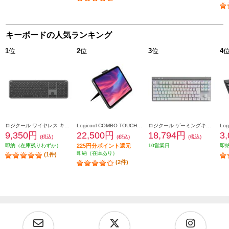
キーボードの人気ランキング
1
位
2
位
3
位
4
ロジクール ワイヤレス キーボード Signature Slim【グラファイト】 K950GR
Logicool COMBO TOUCH キーボード一体型ケース(iPad 第10世代用) グレー IK1059GRA
ロジクール ゲーミングキーボード [Bluetooth/リニア/TKL/ホワイト］ G515-WL-LNWH
9,350円
22,500円
18,794円
3
(税込)
(税込)
(税込)
即納（在庫残りわずか）
225円分ポイント還元
10営業日
即
即納（在庫あり）
(1件)
(2件)