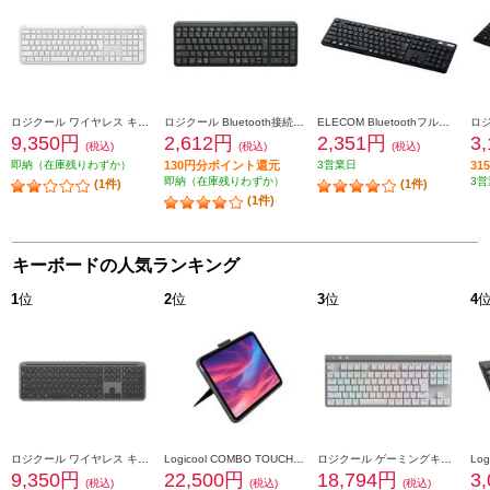
ロジクール ワイヤレス キーボード Signature Slim【オフホワイト】 K950OW
ロジクール Bluetooth接続 ワイヤレスキーボードK250 [グラファイト] K250GR
ELECOM Bluetoothフルキーボード/薄型/メンブレン式/抗菌/マルチペアリング対応/ブラック TK-FBM120KBK
9,350円
2,612円
2,351円
3
(税込)
(税込)
(税込)
即納（在庫残りわずか）
130円分ポイント還元
3営業日
3
即納（在庫残りわずか）
3営
(1件)
(1件)
(1件)
キーボードの人気ランキング
1
位
2
位
3
位
4
ロジクール ワイヤレス キーボード Signature Slim【グラファイト】 K950GR
Logicool COMBO TOUCH キーボード一体型ケース(iPad 第10世代用) グレー IK1059GRA
ロジクール ゲーミングキーボード [Bluetooth/リニア/TKL/ホワイト］ G515-WL-LNWH
9,350円
22,500円
18,794円
3
(税込)
(税込)
(税込)