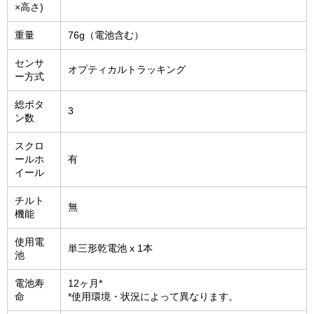
×高さ)
重量
76g（電池含む）
センサ
オプティカルトラッキング
ー方式
総ボタ
3
ン数
スクロ
ールホ
有
イール
チルト
無
機能
使用電
単三形乾電池 x 1本
池
電池寿
12ヶ月*
命
*使用環境・状況によって異なります。