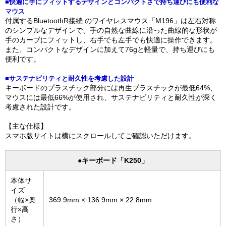
■快適に手にフィットするデザインとコンパクトさで持ち運びにも便利な
マウス
付属するBluetoothR接続 のワイヤレスマウス「M196」は左右対称
のシンプルなデザインで、手の自然な曲線に沿った曲線的な形状が
手のカーブにフィットし、右手でも左手でも快適に操作できます。
また、コンパクトなデザインに加えて76gと軽量で、持ち運びにも
便利です。
■サステナビリティと耐久性を考慮した設計
キーボードのプラスチック部分には再生プラスチックが最低64%、
マウスには最低66%が使用され、サステナビリティと耐久性が深く
考慮された設計です。
【主な仕様】
スマホ版サイトは横にスクロールしてご確認いただけます。
●キーボード「K250」
本体サ
イズ
（幅×奥
369.9mm × 136.9mm × 22.8mm
行×高
さ）