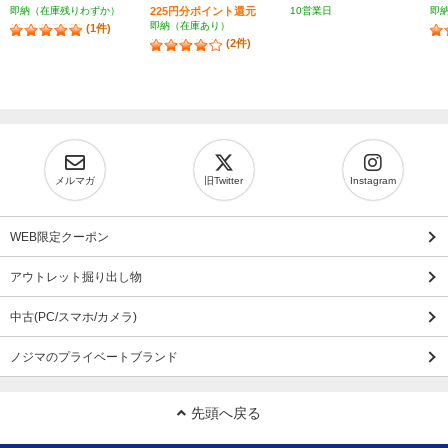
即納（在庫残りわずか）
225円分ポイント還元
10営業日
即
即納（在庫あり）
(1件)
(2件)
メルマガ
旧Twitter
Instagram
WEB限定クーポン
アウトレット掘り出し物
中古(PC/スマホ/カメラ)
ノジマのプライベートブランド
先頭へ戻る