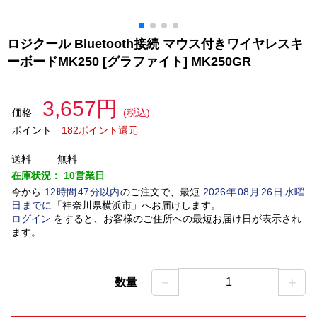
ロジクール Bluetooth接続 マウス付きワイヤレスキ
ーボードMK250 [グラファイト] MK250GR
3,657円
価格
(税込)
ポイント
182ポイント還元
送料
無料
在庫状況：
10営業日
今から
12
時間
47
分以内
のご注文で、最短
2026
年
08
月
26
日
水曜
日
までに
「
神奈川県横浜市
」
へお届けします。
ログイン
をすると、お客様のご住所への最短お届け日が表示され
ます。
－
＋
数量
1