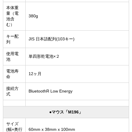
本体重
量（電
380g
池含
む）
キー配
JIS 日本語配列(103キー)
列
使用電
単四形乾電池×２
池
電池寿
12ヶ月
命
接続方
BluetoothR Low Energy
式
●マウス「M196」
サイズ
(幅×奥行
60mm x 38mm x 100mm