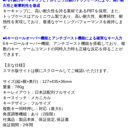
■PBT製のキーキャップとアルミニウム製のトップケースにより、高い耐
久性と耐摩耗性を達成
キーキャップに、高い耐久性を誇る素材であるPBTを採用。また、
トップケースはアルミニウム製であり、高い耐久性、耐摩耗性、耐
熱性を実現しており、最適なゲーミングパフォーマンスを維持しま
す。
■6キーロールオーバー機能とアンチゴースト機能による確実なキー入力
6キーロールオーバー機能、アンチゴースト機能を搭載しており、複
数のキー、ゲームコマンドの同時入力時も正確な反応を得ることが
できます。
【主な仕様】
スマホ版サイトは横にスクロールしてご確認いただけます。
サイズ(縦×横×奥行)：127×435×36mm
重量：780g
キーレイアウト：日本語配列フルサイズ
キースイッチ：メカニカル
キーデザイン：フルサイズ
複数キー同時押し：対応（最大6）
角度調整機能：あり（2段階）
付属品：製品本体、保証規定､保証書
保証期間：2年間