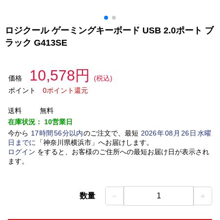
ロジクール ゲーミングキーボード USB 2.0ポート ブ
ラック G413SE
10,578円
価格
(税込)
ポイント
0ポイント還元
送料
無料
在庫状況：
10営業日
今から
17
時間
56
分以内
のご注文で、最短
2026
年
08
月
26
日
水曜
日
までに
「
神奈川県横浜市
」
へお届けします。
ログイン
をすると、お客様のご住所への最短お届け日が表示され
ます。
－
＋
数量
1