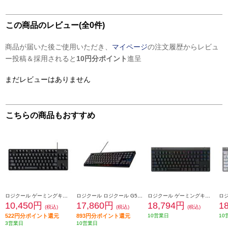
この商品のレビュー(全0件)
商品が届いた後ご使用いただき、
マイページ
の注文履歴からレビュ
ー投稿＆採用されると
10円分ポイント
進呈
まだレビューはありません
こちらの商品もおすすめ
ロジクール ゲーミングキーボード USB 2.0ポート ブラック G413TKLSE
ロジクール ロジクール G515 TKL 有線ゲーミングキーボード G515-LNBK
ロジクール ゲーミングキーボード [Bluetooth/タクタイル/TKL/ブラック］ G515-WL-TCBK
10,450円
17,860円
18,794円
1
(税込)
(税込)
(税込)
522円分ポイント還元
893円分ポイント還元
10営業日
10
3営業日
10営業日