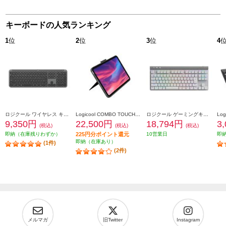
キーボードの人気ランキング
1
位
2
位
3
位
4
ロジクール ワイヤレス キーボード Signature Slim【グラファイト】 K950GR
Logicool COMBO TOUCH キーボード一体型ケース(iPad 第10世代用) グレー IK1059GRA
ロジクール ゲーミングキーボード [Bluetooth/リニア/TKL/ホワイト］ G515-WL-LNWH
9,350円
22,500円
18,794円
3
(税込)
(税込)
(税込)
即納（在庫残りわずか）
225円分ポイント還元
10営業日
即
即納（在庫あり）
(1件)
(2件)
メルマガ
旧Twitter
Instagram