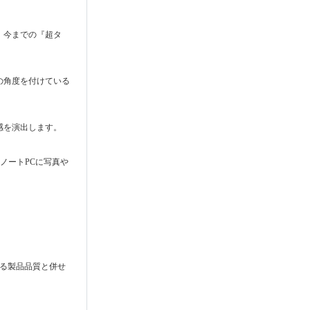
、今までの『超タ
の角度を付けている
感を演出します。
ノートPCに写真や
。
る製品品質と併せ