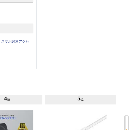
|
スマホ関連アクセ
4
5
位
位