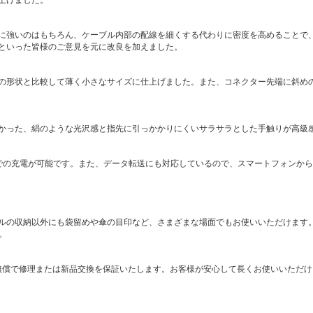
に強いのはもちろん、ケーブル内部の配線を細くする代わりに密度を高めることで
といった皆様のご意見を元に改良を加えました。
の形状と比較して薄く小さなサイズに仕上げました。また、コネクター先端に斜め
かった、絹のような光沢感と指先に引っかかりにくいサラサラとした手触りが高級
3Aでの充電が可能です。また、データ転送にも対応しているので、スマートフォンから
ルの収納以外にも袋留めや傘の目印など、さまざまな場面でもお使いいただけます
。
無償で修理または新品交換を保証いたします。お客様が安心して長くお使いいただけ