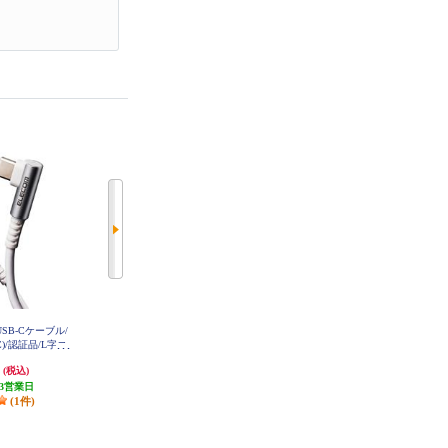
/USB-Cケーブル/
ELECOM タイプC ケーブル ( Type
オウルテック USB Type-A to USB
C)/認証品/L字コ
C to C ) 1m PD 60W しろちゃん(ホ
Type-C 変換アダプタ【USB3.2Gen
ルス/2.0m/ホ
ワイト×ブラック) MPA-CCF10WF
2準拠/最大1A/ブラック】 OWL-AD
円
776円
1,188円
(税込)
(税込)
(税込)
CAF31S2-BK
CL20NWH2
3営業日
発送目安:
3営業日
発送目安:
3営業日
(1件)