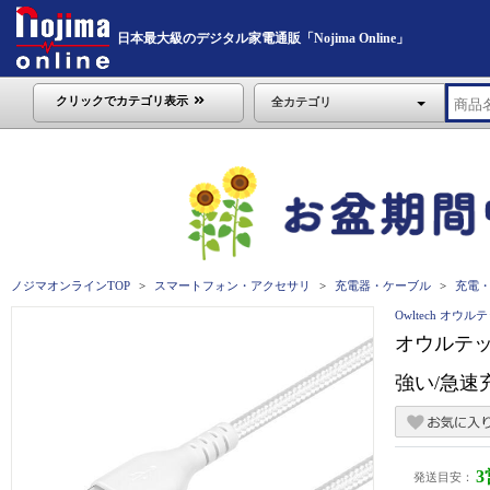
日本最大級のデジタル家電通販「Nojima Online」
クリックでカテゴリ表示
全カテゴリ
ノジマオンラインTOP
スマートフォン・アクセサリ
充電器・ケーブル
充電
Owltech オウル
オウルテック
強い/急速充
発送目安：