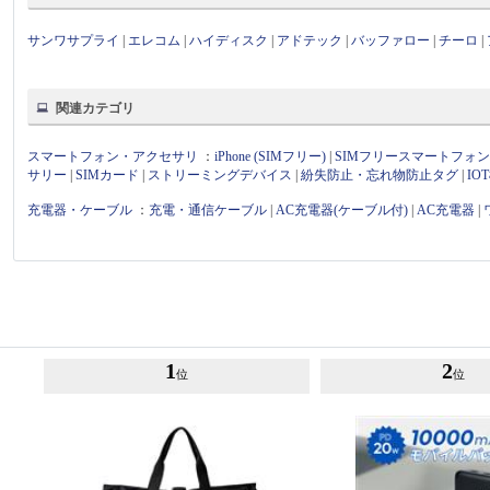
サンワサプライ
|
エレコム
|
ハイディスク
|
アドテック
|
バッファロー
|
チーロ
|
関連カテゴリ
スマートフォン・アクセサリ
：
iPhone (SIMフリー)
|
SIMフリースマートフォ
サリー
|
SIMカード
|
ストリーミングデバイス
|
紛失防止・忘れ物防止タグ
|
I
充電器・ケーブル
：
充電・通信ケーブル
|
AC充電器(ケーブル付)
|
AC充電器
|
1
2
位
位