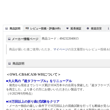
商品説明
レビュー投稿・評価(0件)
延長保証
発送目安
商品コード：
4942322040615
メーカー情報ページ
商品が届いた後ご使用いただき、
マイページ
の注文履歴からレビュー投稿＆
商品説明
＜OWL-CBA4CA30-WHについて＞
■大人気の『超タフケーブル』をリニューアル
・発売から現在までシリーズ累計1034万本※の出荷を突破した『超タフケー
を両立した、より多くの方にお使いいただきたい製品です。
（※2023年9月時点）
■10万回以上の折り曲げ試験をクリア
・メーカー独自の厳しい条件下で10万回以上の屈曲試験を行っても断線が見ら
向スリットを入れてカバー範囲を広く取ることで、長く使える堅固な造りに仕