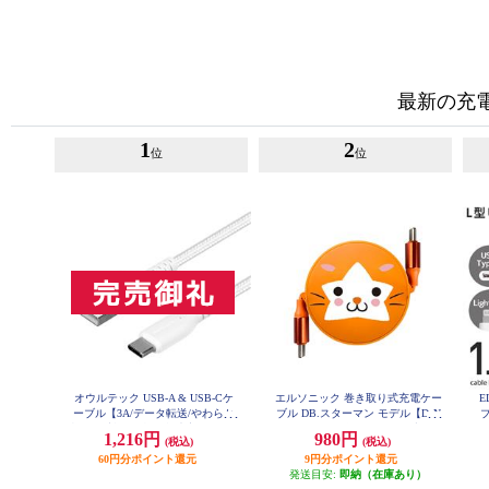
最新の充
1
2
位
位
オウルテック USB-A & USB-Cケ
エルソニック 巻き取り式充電ケー
E
ーブル【3A/データ転送/やわらか
ブル DB.スターマン モデル【DeN
ブ
超タフ/断線に強い/急速充電/1m/ホ
Aベイスターズ/USB-Cケーブル/10
D
1,216円
980円
(税込)
(税込)
ワイト】 OWL-CBA4CA10-WH
0W/携帯、PC充電、iPad】 EC-MC
C10S
60円分ポイント還元
9円分ポイント還元
発送目安:
即納（在庫あり）