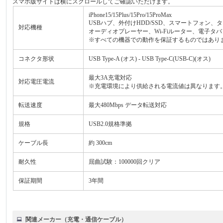
スマホ版サイトは横にスクロールしてご確認いただけます。
iPhone15/15Plus/15Pro/15ProMax
USBハブ、外付けHDD/SSD、スマートフォン
対応機種
オーディオプレーヤー、Wi-Fiルーター、電子タバコなど 
※すべての機器での動作を保証するものではあり
コネクタ形状
USB Type-A (オス) - USB Type-C(USB-C)(オス)
最大3A充電対応
対応電圧電流
※充電環境により供給される電流値は異なります
転送速度
最大480Mbps データ転送対応
規格
USB2.0規格準拠
ケーブル長
約 300cm
耐久性
屈曲試験：100000回クリア
保証期間
3年間
関連メーカー（充電・通信ケーブル）