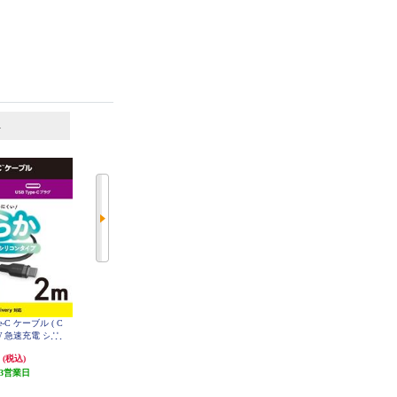
6
7
位
位
位
e-C ケーブル ( C
エルソニック 巻き取り式充電ケー
ELSONIC タイプC toライトニング
100W 急速充電 シリ
ブル Bロゴ 横浜ブルー モデル【D
ケーブル 2m【充電ケーブル/タ
かく絡みにくい
eNAベイスターズ/USB-Cケーブル/
イプC/USB-C/ライトニングケーブ
円
1,900円
1,738円
(税込)
(税込)
(税込)
5PSSA20BK
100W/携帯、PC充電、iPad】 EC-
ル/lightning/2m】 EC-CLC20
MCC10B
3営業日
発送目安:
即納（在庫あり）
52円分ポイント還元
発送目安:
即納（在庫あり）