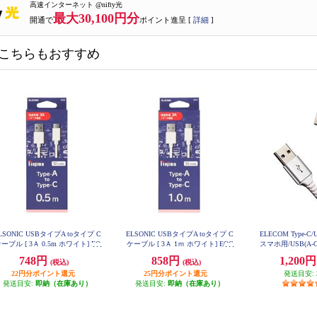
高速インターネット @nifty光
最大30,100円分
開通で
ポイント進呈 [
詳細
]
こちらもおすすめ
LSONIC USBタイプA toタイプ C
ELSONIC USBタイプA toタイプ C
ELECOM Type-C
ーブル [ 3Ａ 0.5m ホワイト] EO
ケーブル [ 3Ａ 1ｍ ホワイト] EOC
スマホ用/USB(A-
CBDAC5
BDAC10
ネクタ/抗菌・抗ウイ
748円
858円
1,200
(税込)
(税込)
ワイト MPA-A
22円分ポイント還元
25円分ポイント還元
発送目安:
発送目安:
即納（在庫あり）
発送目安:
即納（在庫あり）