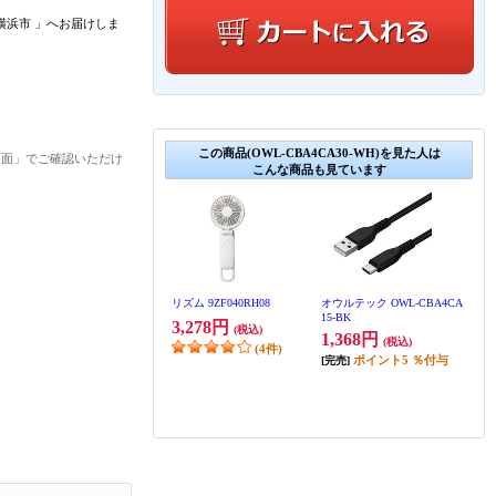
横浜市
」
へお届けしま
この商品(OWL-CBA4CA30-WH)を見た人は
画面」でご確認いただけ
こんな商品も見ています
リズム 9ZF040RH08
オウルテック OWL-CBA4CA
15-BK
3,278円
(税込)
1,368円
(税込)
(4件)
ポイント
5
％付与
[完売]