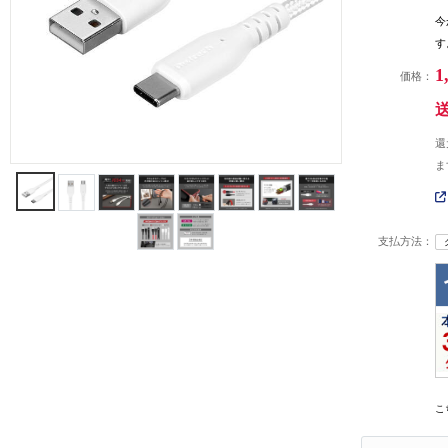
今
す
1
価格：
還
ま
支払方法：
こ