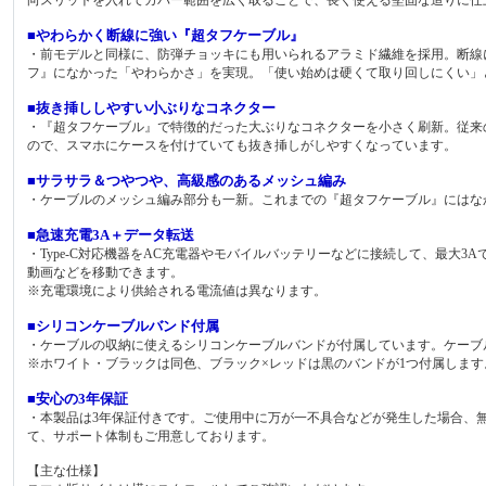
■やわらかく断線に強い『超タフケーブル』
・前モデルと同様に、防弾チョッキにも用いられるアラミド繊維を採用。断線
フ』になかった「やわらかさ」を実現。「使い始めは硬くて取り回しにくい」
■抜き挿ししやすい小ぶりなコネクター
・『超タフケーブル』で特徴的だった大ぶりなコネクターを小さく刷新。従来
ので、スマホにケースを付けていても抜き挿しがしやすくなっています。
■サラサラ＆つやつや、高級感のあるメッシュ編み
・ケーブルのメッシュ編み部分も一新。これまでの『超タフケーブル』にはな
■急速充電3A＋データ転送
・Type-C対応機器をAC充電器やモバイルバッテリーなどに接続して、最大
動画などを移動できます。
※充電環境により供給される電流値は異なります。
■シリコンケーブルバンド付属
・ケーブルの収納に使えるシリコンケーブルバンドが付属しています。ケーブ
※ホワイト・ブラックは同色、ブラック×レッドは黒のバンドが1つ付属します
■安心の3年保証
・本製品は3年保証付きです。ご使用中に万が一不具合などが発生した場合、
て、サポート体制もご用意しております。
【主な仕様】