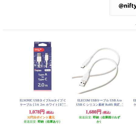
ELSONIC USBタイプA toタイプ C
ELECOM USBケーブル USB A to
E
ケーブル [ 3Ａ 2ｍ ホワイト] EOC
USB C シリコン素材 RoHS 簡易パ
ケ
BDAC20
ッケージ ホワイト MPA-ACSS10W
1,078円
1,680円
(税込)
(税込)
H
32円分ポイント還元
発送目安:
即納（在庫残りわず
発送目安:
即納（在庫あり）
か）