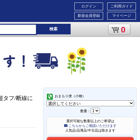
ログイン
ご利用ガイド
新規会員登録
マイページ
0
検索
おまもり便（小物）
か超タフ/断線に
数量：
選択可能な数量以上のご希望は
こちらからご相談いただけます
人気品/品薄品/中古品は除きます