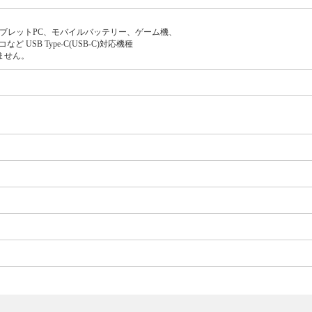
、タブレットPC、モバイルバッテリー、ゲーム機、
USB Type-C(USB-C)対応機種
ません。
。