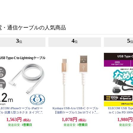
電・通信ケーブルの人気商品
3
4
5
位
位
LECOM iPhoneケーブル iPadケー
Kyohaya USB-A to USB-C ケーブル
ELECOM USB Typ
ル 抗菌 L型コネクタ タイプC P
【強靭ケーブル/1.2m/ホワイト】
to C ) 2m PD 
VPBD120CWH
対応 充電 データ転送 1.2m ホワ
コン素材 やわら
1,563円
1,078円
1,980
(税込)
(税込)
イト MPA-CLL12WH
ブラック MPA-CC
発送目安:
3営業日
発送目安:
3営業日
発送目安: