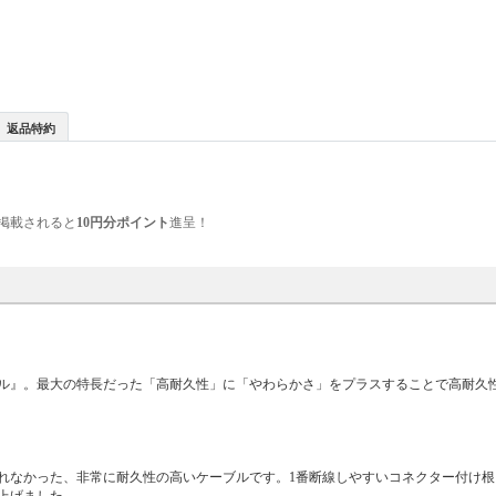
返品特約
掲載されると
10円分ポイント
進呈！
ブル』。最大の特長だった「高耐久性」に「やわらかさ」をプラスすることで高耐久
れなかった、非常に耐久性の高いケーブルです。1番断線しやすいコネクター付け根
上げました。