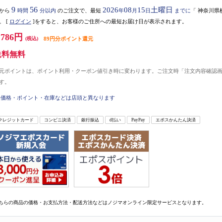
9
56
2026
08
15
土曜日
から
時間
分以内
のご注文で、最短
年
月
日
までに
「
神奈川県
。
[
ログイン
]をすると、お客様のご住所への最短お届け日が表示されます。
,786円
(税込)
89円分ポイント還元
送料無料
元ポイントは、ポイント利用・クーポン値引き時に変わります。ご注文時「注文内容確認
す。
価格・ポイント・在庫などは店頭と異なります
クレジットカード
コンビニ決済
銀行振込
d払い
PayPay
エポスかんたん決済
ちらの商品の価格・お支払方法・配送方法などはノジマオンライン限定サービスとなります。