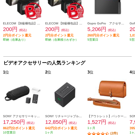
ELECOM 【B級梱包品】GoPro HERO8 Black ガラスフィルム セラミックコート 0.23mm 防指紋 光沢 ACGP8BFLGGCS
ELECOM 【B級梱包品】GoPro HERO8 Black フィルム 超親水 衝撃吸収 防指紋 光沢 ACGP8BFLPAFFG
Gopro GoPro アクセサリー [エンデューロバッテリー /ｆｏｒ ＨＥＲＯ１３] AEBAT001
200円
200円
5,206円
2
(税込)
(税込)
(税込)
2円分ポイント還元
2円分ポイント還元
260円分ポイント還元
1,
即納（在庫あり）
即納（在庫残りわずか）
5営業日
5営
ビデオアクセサリーの人気ランキング
1
位
2
位
3
位
4
SONY アクセサリーキット ACC-TCV7C
SONY リチャージャブルバッテリーパック NP-FV70A
【アウトレット】パッケージ破損品 特別超特価！ SONY ケース&ストラップキット【ライトブラウン】 LCS-MCS2-TIC
17,250円
12,850円
1,527円
7
(税込)
(税込)
(税込)
862円分ポイント還元
642円分ポイント還元
1ヶ月
3
10営業日
1ヶ月
1ヶ
(2件)