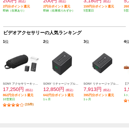
200円
200円
3,180円
5
(税込)
(税込)
(税込)
2円分ポイント還元
2円分ポイント還元
159円分ポイント還元
2
即納（在庫あり）
即納（在庫残りわずか）
5営業日
5営
ビデオアクセサリーの人気ランキング
1
位
2
位
3
位
4
SONY アクセサリーキット ACC-TCV7C
SONY リチャージャブルバッテリーパック NP-FV70A
SONY リチャージャブルバッテリーパック NP-FV50A
17,250円
12,850円
7,913円
1
(税込)
(税込)
(税込)
862円分ポイント還元
642円分ポイント還元
395円分ポイント還元
1ヶ
10営業日
1ヶ月
1ヶ月
(15件)