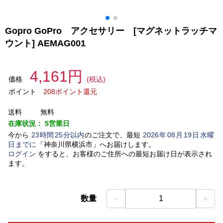
Gopro GoPro アクセサリー [マグネットラッチマ
ウント] AEMAG001
4,161円
価格
(税込)
ポイント
208ポイント還元
送料
無料
在庫状況：
5営業日
今から
23
時間
25
分以内
のご注文で、最短
2026
年
08
月
19
日
水曜
日
までに
「
神奈川県横浜市
」
へお届けします。
ログイン
をすると、お客様のご住所への最短お届け日が表示され
ます。
－
＋
数量
1