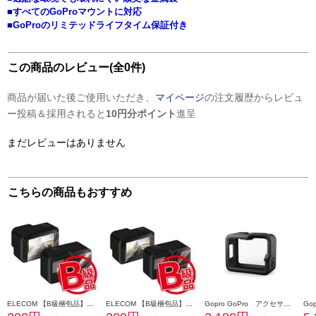
■すべてのGoProマウントに対応
■GoProのリミテッドライフタイム保証付き
この商品のレビュー(全0件)
商品が届いた後ご使用いただき、
マイページ
の注文履歴からレビュ
ー投稿＆採用されると
10円分ポイント
進呈
まだレビューはありません
こちらの商品もおすすめ
ELECOM 【B級梱包品】GoPro HERO8 Black ガラスフィルム セラミックコート 0.23mm 防指紋 光沢 ACGP8BFLGGCS
ELECOM 【B級梱包品】GoPro HERO8 Black フィルム 超親水 衝撃吸収 防指紋 光沢 ACGP8BFLPAFFG
Gopro GoPro アクセサリー [プロテクティブスリーブ/ｆｏｒＨＥＲＯ] AFFRC002