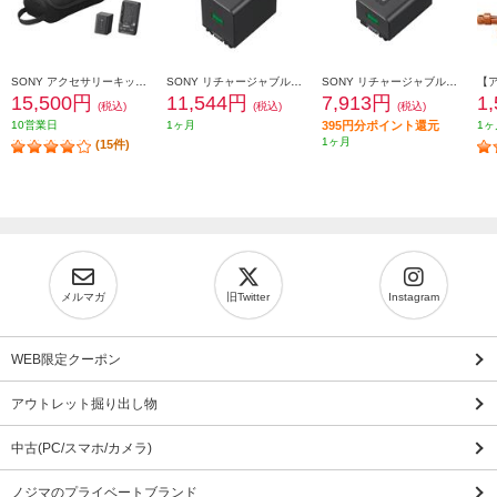
SONY アクセサリーキット ACC-TCV7C
SONY リチャージャブルバッテリーパック NP-FV70A
SONY リチャージャブルバッテリーパック NP-FV50A
15,500円
11,544円
7,913円
1
(税込)
(税込)
(税込)
10営業日
1ヶ月
395円分ポイント還元
1ヶ
1ヶ月
(15件)
メルマガ
旧Twitter
Instagram
WEB限定クーポン
アウトレット掘り出し物
中古(PC/スマホ/カメラ)
ノジマのプライベートブランド