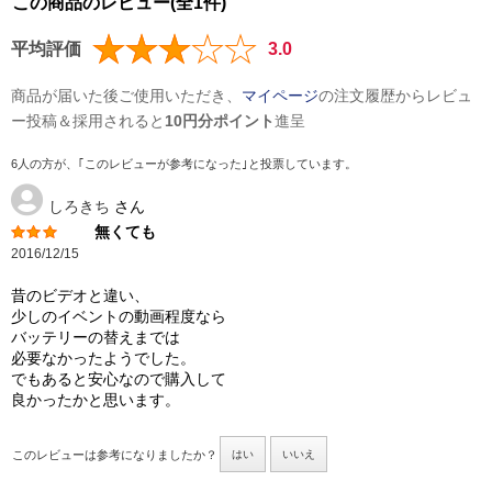
この商品のレビュー(全1件)
平均評価
3.0
商品が届いた後ご使用いただき、
マイページ
の注文履歴からレビュ
ー投稿＆採用されると
10円分ポイント
進呈
6人の方が、｢このレビューが参考になった｣と投票しています。
しろきち
さん
無くても
2016/12/15
昔のビデオと違い、
少しのイベントの動画程度なら
バッテリーの替えまでは
必要なかったようでした。
でもあると安心なので購入して
良かったかと思います。
このレビューは参考になりましたか？
はい
いいえ