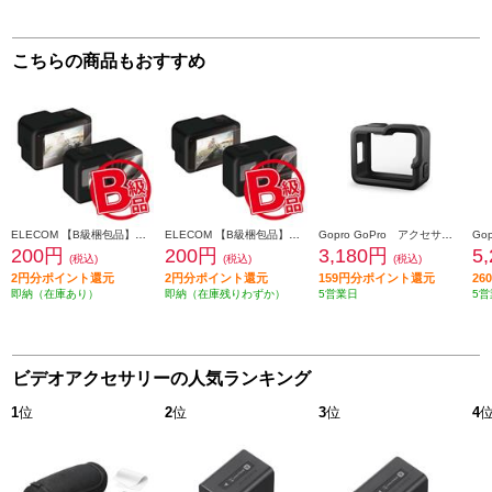
こちらの商品もおすすめ
ELECOM 【B級梱包品】GoPro HERO8 Black ガラスフィルム セラミックコート 0.23mm 防指紋 光沢 ACGP8BFLGGCS
ELECOM 【B級梱包品】GoPro HERO8 Black フィルム 超親水 衝撃吸収 防指紋 光沢 ACGP8BFLPAFFG
Gopro GoPro アクセサリー [プロテクティブスリーブ/ｆｏｒＨＥＲＯ] AFFRC002
200円
200円
3,180円
5
(税込)
(税込)
(税込)
2円分ポイント還元
2円分ポイント還元
159円分ポイント還元
2
即納（在庫あり）
即納（在庫残りわずか）
5営業日
5営
ビデオアクセサリーの人気ランキング
1
位
2
位
3
位
4