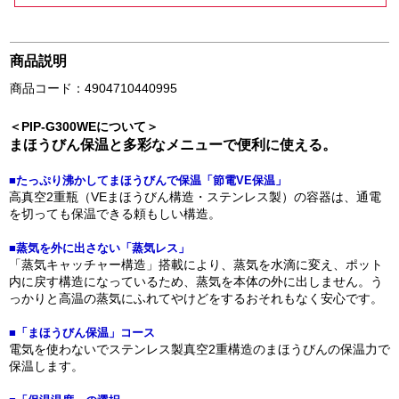
商品説明
商品コード：4904710440995
＜PIP-G300WEについて＞
まほうびん保温と多彩なメニューで便利に使える。
■たっぷり沸かしてまほうびんで保温「節電VE保温」
高真空2重瓶（VEまほうびん構造・ステンレス製）の容器は、通電
を切っても保温できる頼もしい構造。
■蒸気を外に出さない「蒸気レス」
「蒸気キャッチャー構造」搭載により、蒸気を水滴に変え、ポット
内に戻す構造になっているため、蒸気を本体の外に出しません。う
っかりと高温の蒸気にふれてやけどをするおそれもなく安心です。
■「まほうびん保温」コース
電気を使わないでステンレス製真空2重構造のまほうびんの保温力で
保温します。