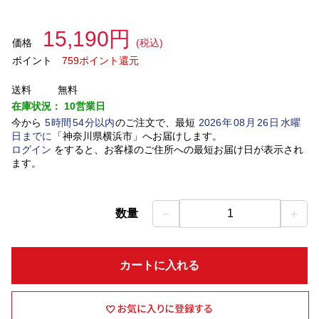
15,190円
価格
(税込)
ポイント
759ポイント還元
送料
無料
在庫状況：
10営業日
今から
5
時間
54
分以内
のご注文で、最短
2026
年
08
月
26
日
水曜
日
までに
「
神奈川県横浜市
」
へお届けします。
ログイン
をすると、お客様のご住所への最短お届け日が表示され
ます。
－
＋
数量
1
カートに入れる