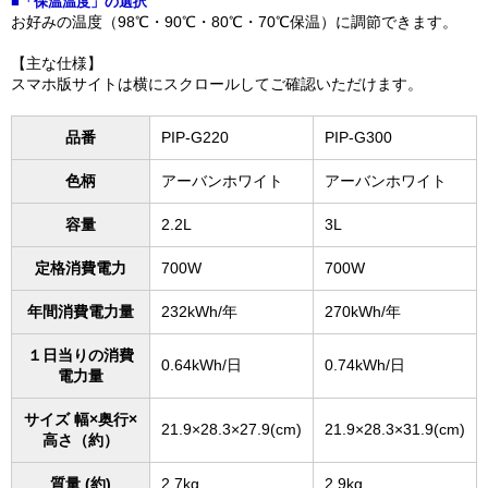
■「保温温度」の選択
お好みの温度（98℃・90℃・80℃・70℃保温）に調節できます。
【主な仕様】
スマホ版サイトは横にスクロールしてご確認いただけます。
品番
PIP-G220
PIP-G300
色柄
アーバンホワイト
アーバンホワイト
容量
2.2L
3L
定格消費電力
700W
700W
年間消費電力量
232kWh/年
270kWh/年
１日当りの消費
0.64kWh/日
0.74kWh/日
電力量
サイズ 幅×奥行×
21.9×28.3×27.9(cm)
21.9×28.3×31.9(cm)
高さ（約）
質量 (約)
2.7kg
2.9kg