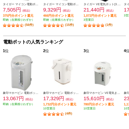
タイガー マイコン電動ポット【2.2L/保温3段階/節電タイマー/省スチーム沸とう/ホワイト】 PDR-G221-W
タイガー マイコン電動ポット【3L/保温3段階/節電タイマー/省スチーム沸とう/ホワイト】 PDR-G301-W
タイガー VE電気ポット[3.0L/蒸気レス/温度調節/ブラック] PIG-H300K
7,505円
9,329円
21,440円
1
(税込)
(税込)
(税込)
375円分ポイント還元
466円分ポイント還元
1,072円分ポイント還元
3営
即納（在庫残りわずか）
即納（在庫残りわずか）
3営業日
(56件)
(15件)
(1件)
電動ポットの人気ランキング
1
位
2
位
3
位
4
象印マホービン 電動ポット [大容量5.0L/ホワイトグレー] CDSE50-WG
象印マホービン 電動ポット 「STAN.」【ハイスピード沸騰/70℃90℃保温/1.2L/ホワイト】 CP-CA12-WA
象印マホービン VE電気まほうびん 優湯生(ゆうとうせい)【電気ポット/2.2L/まほうびん保温/905W沸騰/コードレス給湯/ホワイト】 CV-GV22-WA
13,067円
17,329円
15,610円
2
(税込)
(税込)
(税込)
即納（在庫残りわずか）
1,732円分ポイント還元
780円分ポイント還元
1,
10営業日
10営業日
10
(4件)