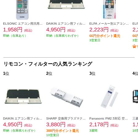
ELSONIC エアコン用汎用リモコン EZMT04ACR
DAIKIN エアコン用フィルター 【光触媒集じん/脱臭フィルターセット（枠付）】 KAF020A41S
ELPA メーカー別エアコンリモコン【パナソニック用】 RC-AC37PA
1,958円
4,950円
2,223円
2
(税込)
(税込)
(税込)
即納（在庫あり）
即納（在庫残りわずか）
66円分ポイント還元
6
3営業日
3営
リモコン・フィルターの人気ランキング
1
位
2
位
3
位
4
DAIKIN エアコン用フィルター 【光触媒集じん/脱臭フィルターセット（枠付）】 KAF020A41S
SHARP 交換用プラズマクラスターイオン発生ユニット AZ-AC7W1
Panasonic PM2.5対応 空気清浄フィルター CZSAF16
4,950円
3,880円
2,178円
1
(税込)
(税込)
(税込)
即納（在庫残りわずか）
388円分ポイント還元
3週間
10
10営業日