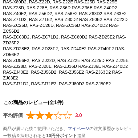
RAS-X80D2, RAS-Z22D, RAS-Z22E RAS-Z25D RAS-Z25E
RAS-Z28D, RAS-Z28E, RAS-Z36D RAS-Z36E RAS-Z40D2
RAS-Z40E2, RAS-Z56D2, RAS-Z56E2 RAS-Z63D2 RAS-Z63E2
RAS-Z71D2, RAS-Z71E2, RAS-Z80D2 RAS-Z80E2 RAS-ZC22D
RAS-ZC25D, RAS-ZC28D, RAS-ZC36D RAS-ZC40D2 RAS-
ZC56D2
RAS-ZC63D2, RAS-ZC71D2, RAS-ZC80D2 RAS-ZD25E2 RAS-
ZD25F2
RAS-ZD28E2, RAS-ZD28F2, RAS-ZD40E2 RAS-ZD40F2 RAS-
ZD56E2
RAS-ZD56F2, RAS-ZJ22D, RAS-ZJ22E RAS-ZJ25D RAS-ZJ25E
RAS-ZJ28D, RAS-ZJ28E, RAS-ZJ36D RAS-ZJ36E RAS-ZJ40D2
RAS-ZJ40E2, RAS-ZJ56D2, RAS-ZJ56E2 RAS-ZJ63D2 RAS-
ZJ63E2
RAS-ZJ71D2, RAS-ZJ71E2, RAS-ZJ80D2 RAS-ZJ80E2
この商品のレビュー(全1件)
平均評価
3.0
商品が届いた後ご使用いただき、
マイページ
の注文履歴からレビュ
ー投稿＆採用されると
10円分ポイント
進呈