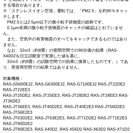
する場合があります。
※「ステンレスイオン空清」運転では、「PM2.5」を約90％キャッ
チします。
PM2.5とは2.5μm以下の微小粒子状物質の総称です。
0.1μm未満の微小粒子状物質のキャッチの確認はとれていませ
ん。
また、空気中の有害物質のすべてをキャッチできるものではあり
ません。
なお、32m3（約8畳）の密閉空間での90分後の効果（RAS-
X40D2を日立試験室で実測した値を基に、
32m3（約8畳）の試験空間での効果に換算したものです。）であ
り、実使用空間での結果ではありません。
対象機種：
RAS-G5600EJ2, RAS-G6300EJ2, RAS-G7100EJ2 RAS-JT22DE2
RAS-JT22EE3
RAS-JT25DE2, RAS-JT25EE3, RAS-JT28DE2 RAS-JT28EE3 RAS-
JT36DE2
RAS-JT36EE3, RAS-JT40D2E2, RAS-JT40E2E3 RAS-JT56D2E2
RAS-JT56E2E3
RAS-JT63D2E2, RAS-JT63E2E3, RAS-JT71D2E2 RAS-JT71E2E3
RAS-JT80D2E2
RAS-JT80E2E3, RAS-X40D2, RAS-X56D2 RAS-X63D2 RAS-X71D2