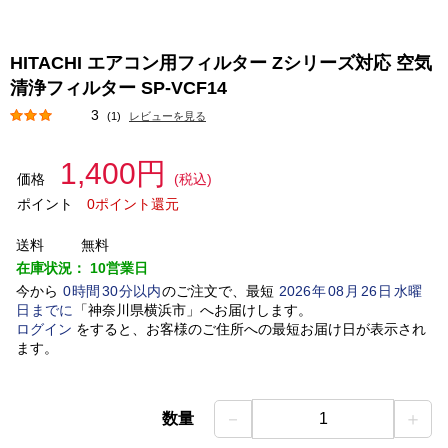
HITACHI エアコン用フィルター Zシリーズ対応 空気
清浄フィルター SP-VCF14
3
(1)
レビューを見る
1,400円
価格
(税込)
ポイント
0ポイント還元
送料
無料
在庫状況：
10営業日
今から
0
時間
30
分以内
のご注文で、最短
2026
年
08
月
26
日
水曜
日
までに
「
神奈川県横浜市
」
へお届けします。
ログイン
をすると、お客様のご住所への最短お届け日が表示され
ます。
－
＋
数量
1