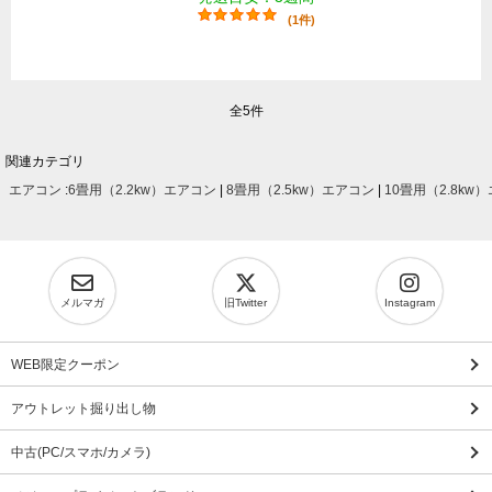
(1件)
全5件
関連カテゴリ
エアコン
:
6畳用（2.2kw）エアコン
|
8畳用（2.5kw）エアコン
|
10畳用（2.8kw
メルマガ
旧Twitter
Instagram
WEB限定クーポン
アウトレット掘り出し物
中古(PC/スマホ/カメラ)