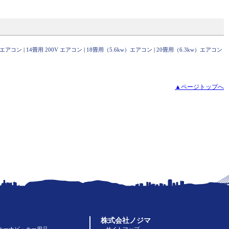
Ｖ エアコン
|
14畳用 200V エアコン
|
18畳用（5.6kw）エアコン
|
20畳用（6.3kw）エアコン
▲ページトップへ
株式会社ノジマ
カーナビ・カー用品
サイトマップ