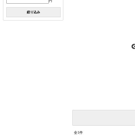
円
絞り込み
全1件