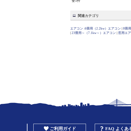
全1件
関連カテゴリ
エアコン
:
6畳用（2.2kw）エアコン
|
8畳用
|
23畳用～（7.1kw～）エアコン
|
窓用エア
ご利用ガイド
FAQ よく