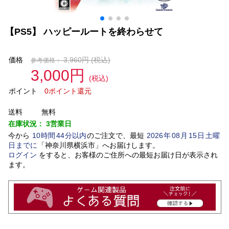
【PS5】 ハッピールートを終わらせて
価格
3,960円
(税込)
参考価格：
3,000円
(税込)
ポイント
0ポイント還元
送料
無料
在庫状況：
3営業日
今から
10
時間
44
分以内
のご注文で、最短
2026
年
08
月
15
日
土曜
日
までに
「
神奈川県横浜市
」
へお届けします。
ログイン
をすると、お客様のご住所への最短お届け日が表示され
ます。