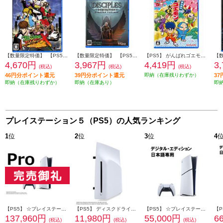
【数量限定特価】 【PS5】 RUSHING BEAT X (ラッシングビートエックス): Return Of Brawl Brothers 数量限定版
【数量限定特価】 【PS5】 ディサイプルズ ドミネーション デラックスエディション
【PS5】 がんばれゴエモン大集合！
4,670円
3,967円
4,419円
3
(税込)
(税込)
(税込)
46円分ポイント還元
39円分ポイント還元
即納（在庫残りわずか）
3
即納（在庫残りわずか）
即納（在庫あり）
即
プレイステーション５（PS5）の人気ランキング
1
位
2
位
3
位
4
【PS5】 ☆プレイステーション5 Pro本体（N）
【PS5】 ディスクドライブ(Slimモデル用)
【PS5】 ☆プレイステーション5本体 デジタル・エディション 日本語専用 Console Language: Japanese only
137,960円
11,980円
55,000円
6
(税込)
(税込)
(税込)