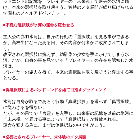
ッドエンドの記憶を、プレイヤーの「未来視」で過去の氷河に届
け、本来の選択肢を取り戻そう。独特のメタ展開が繰り広げられる
学園ものノベルアドベンチャー。
■不穏な選択肢が氷河の運命を狂わせる
主人公の赤羽氷河は、自身の行動の「選択肢」を見る事ができる
が、高校生になったある日、その内容が何者かに改変されてしま
う。
改変された選択肢に抗えず、幼馴染の少女を手にかけてしまう氷
河。だが、自身の事を見ている「プレイヤー」の存在を認知した氷
河は、
プレイヤーの協力を得て、本来の選択肢を取り戻そうと奔走する事
となる。
■偽選択肢によるバッドエンドを経て目指すグッドエンド
氷河は自身が取るであろう行動「真選択肢」を選べず「偽選択肢」
に従わざるを得ない。
だが、その果てで「言霊」を入手し、出来事の記憶を以前の氷河に
「未来視」で届ける事によって「真選択肢」が解放される。
運命を変える為に、まずは偽選択肢の中でもがこう。
■必要とされるプレイヤー。未体験のメタ展開