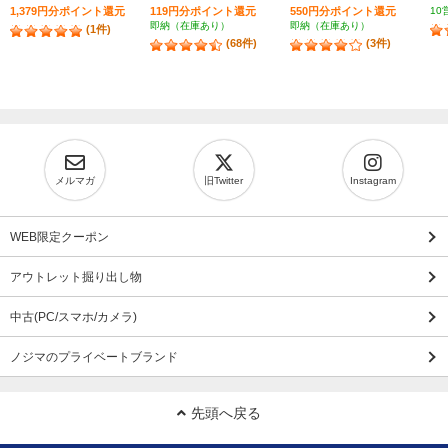
1,379円分ポイント還元
119円分ポイント還元
550円分ポイント還元
10
即納（在庫あり）
即納（在庫あり）
(1件)
(68件)
(3件)
メルマガ
旧Twitter
Instagram
WEB限定クーポン
アウトレット掘り出し物
中古(PC/スマホ/カメラ)
ノジマのプライベートブランド
先頭へ戻る