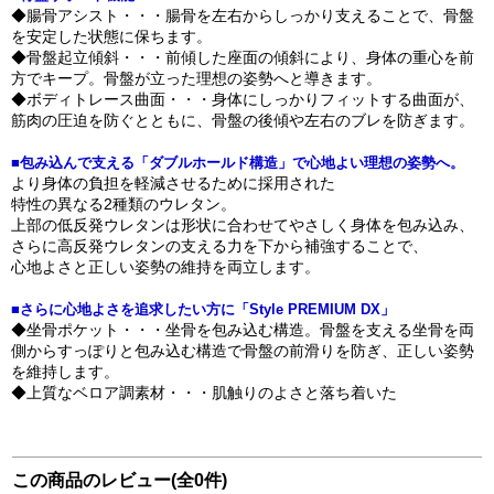
◆腸骨アシスト・・・腸骨を左右からしっかり支えることで、骨盤
を安定した状態に保ちます。
◆骨盤起立傾斜・・・前傾した座面の傾斜により、身体の重心を前
方でキープ。骨盤が立った理想の姿勢へと導きます。
◆ボディトレース曲面・・・身体にしっかりフィットする曲面が、
筋肉の圧迫を防ぐとともに、骨盤の後傾や左右のブレを防ぎます。
■包み込んで支える「ダブルホールド構造」で心地よい理想の姿勢へ。
より身体の負担を軽減させるために採用された
特性の異なる2種類のウレタン。
上部の低反発ウレタンは形状に合わせてやさしく身体を包み込み、
さらに高反発ウレタンの支える力を下から補強することで、
心地よさと正しい姿勢の維持を両立します。
■さらに心地よさを追求したい方に「Style PREMIUM DX」
◆坐骨ポケット・・・坐骨を包み込む構造。骨盤を支える坐骨を両
側からすっぽりと包み込む構造で骨盤の前滑りを防ぎ、正しい姿勢
を維持します。
◆上質なベロア調素材・・・肌触りのよさと落ち着いた
この商品のレビュー(全0件)