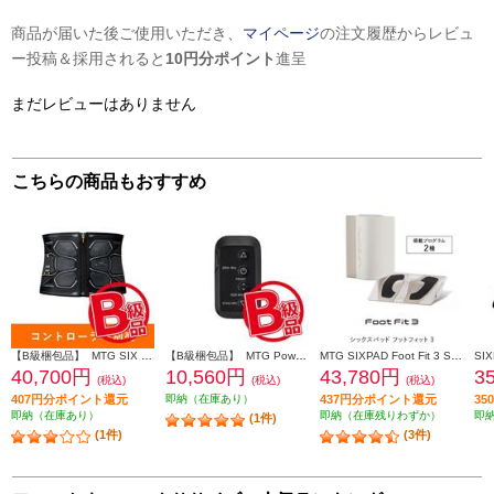
商品が届いた後ご使用いただき、
マイページ
の注文履歴からレビュ
ー投稿＆採用されると
10円分ポイント
進呈
まだレビューはありません
こちらの商品もおすすめ
【B級梱包品】 MTG SIX PAD Powersuit Core Belt HOME GYM対応モデル S[シックスパッド パワースーツ コアベルト ホームジム] SE-BS-00A-S
【B級梱包品】 MTG Powersuit Core Belt HOME GYM対応モデル 専用コントローラー[シックスパッド パワースーツ コアベルト ホームジム] SE-BT-00A
MTG SIXPAD Foot Fit 3 SE-BZ-02A
40,700円
10,560円
43,780円
3
(税込)
(税込)
(税込)
407円分ポイント還元
即納（在庫あり）
437円分ポイント還元
3
即納（在庫あり）
即納（在庫残りわずか）
即
(1件)
(1件)
(3件)