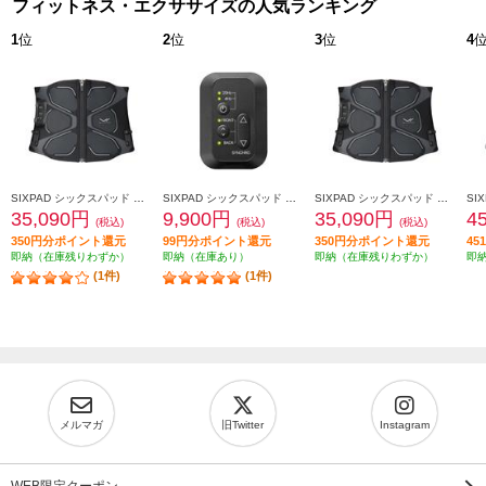
フィットネス・エクササイズの人気ランキング
1
位
2
位
3
位
4
SIXPAD シックスパッド コアベルト2（SIXPAD Core Belt 2 黒 Ｌ） SE-CB-03C-L
SIXPAD シックスパッド コアベルト2 専用コントローラー（SIXPAD Core Belt 2 Controller） SE-CC-03A
SIXPAD シックスパッド コアベルト2（SIXPAD Core Belt 2 黒 Ｍ） SE-CB-03B-M
35,090円
9,900円
35,090円
4
(税込)
(税込)
(税込)
350円分ポイント還元
99円分ポイント還元
350円分ポイント還元
4
即納（在庫残りわずか）
即納（在庫あり）
即納（在庫残りわずか）
即
(1件)
(1件)
メルマガ
旧Twitter
Instagram