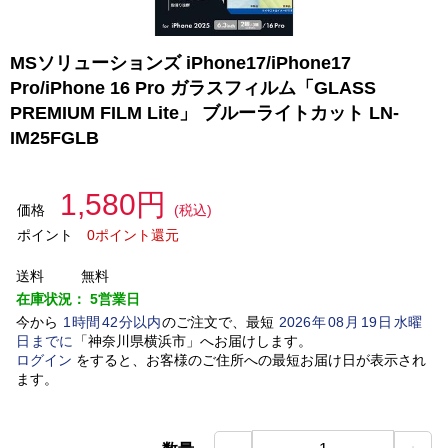
MSソリューションズ iPhone17/iPhone17
Pro/iPhone 16 Pro ガラスフィルム「GLASS
PREMIUM FILM Lite」 ブルーライトカット LN-
IM25FGLB
1,580円
価格
(税込)
ポイント
0ポイント還元
送料
無料
在庫状況：
5営業日
今から
1
時間
42
分以内
のご注文で、最短
2026
年
08
月
19
日
水曜
日
までに
「
神奈川県横浜市
」
へお届けします。
ログイン
をすると、お客様のご住所への最短お届け日が表示され
ます。