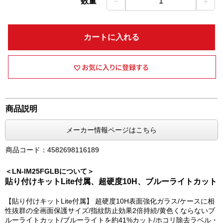
－
＋
数量
1
カートに入れる
商品説明
メーカー情報ページはこちら
商品コード：4582698116189
＜LN-IM25FGLBについて＞
貼り付けキットLite付属、超硬度10H、ブルーライトカット
【貼り付けキットLite付属】 超硬度10H表面強化ガラス/ケースに相
性抜群の全画面保護サイズ/指紋防止効果2倍持続/黄色くならないブ
ルーライトカット/ブルーライトを約41%カット/ホコリ除去ラベル・