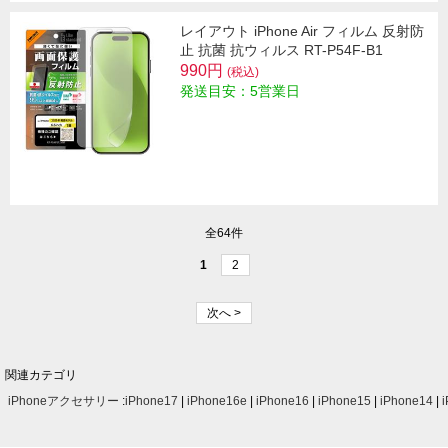
レイアウト iPhone Air フィルム 反射防
止 抗菌 抗ウィルス RT-P54F-B1
990円
(税込)
発送目安：5営業日
全64件
1
2
次へ >
関連カテゴリ
iPhoneアクセサリー
:
iPhone17
|
iPhone16e
|
iPhone16
|
iPhone15
|
iPhone14
|