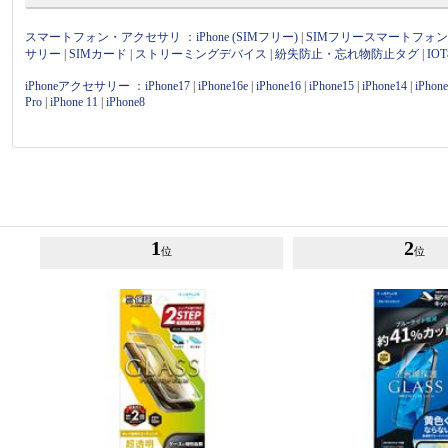
スマートフォン・アクセサリ
：
iPhone (SIMフリー)
|
SIMフリースマートフォ
サリー
|
SIMカード
|
ストリーミングデバイス
|
紛失防止・忘れ物防止タグ
|
I
iPhoneアクセサリー
：
iPhone17
|
iPhone16e
|
iPhone16
|
iPhone15
|
iPhone14
|
iPhon
Pro
|
iPhone 11
|
iPhone8
1
2
位
位