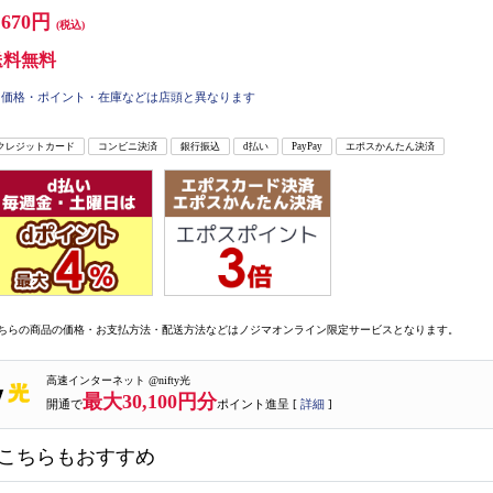
,670円
(税込)
送料無料
価格・ポイント・在庫などは店頭と異なります
クレジットカード
コンビニ決済
銀行振込
d払い
PayPay
エポスかんたん決済
ちらの商品の価格・お支払方法・配送方法などはノジマオンライン限定サービスとなります。
高速インターネット @nifty光
最大30,100円分
開通で
ポイント進呈 [
詳細
]
こちらもおすすめ