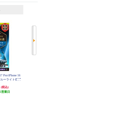
6
7
位
位
位
Pro/iPhone 16
ELECOM iPhone17 フィルム ブル
トリニティ iPhone17/iPhone 16 Pro
&ブルーライト低減
ーライトカット 指紋防止 反射防
[FLEX 3D] ゴリラガラス 反射防止
 TR-IP25M3
止 PM-A25AFLBLN
複合フレームガラス ブラック TR-I
円
1,180円
3,180円
(税込)
(税込)
(税込)
SKBCC
P25M2-G3-GOAGBK
5営業日
発送目安:
即納（在庫残りわず
発送目安:
5営業日
か）