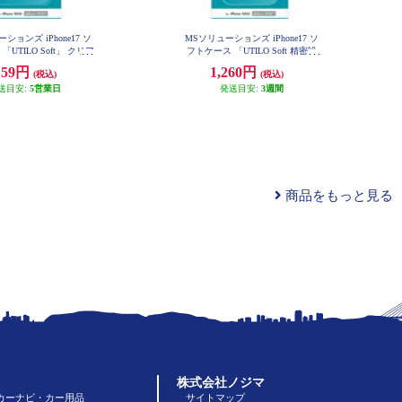
ションズ iPhone17 ソ
MSソリューションズ iPhone17 ソ
UTILO Soft」 クリア
フトケース 「UTILO Soft 精密設
N-IM25CSTCL
計」 クリア LN-IM25CSTZCL
159円
1,260円
(税込)
(税込)
送目安:
5営業日
発送目安:
3週間
商品をもっと見る
株式会社ノジマ
カーナビ・カー用品
サイトマップ