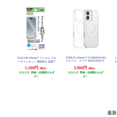
TORRAS iPhone17 GUARDIAN-MA
ELECOM iPhone17 フィルム ブル
ト
G ケース クリア X00FX3033CR
ーライトカット 指紋防止 反射防
止 PM-A25AFLBLN
反
1,180円
3,980円
(税込)
(税込)
発送目安:
即納（在庫残りわず
発送目安:
即納（在庫残りわず
か）
か）
最新