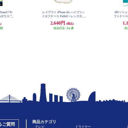
ne17 Pr
レイアウト iPhone Air ハイブリッ
MSソリュー
6 Proガラスフ
ドタフケース Puffull +レンズガー
フトケース 「
L
UM FILM
ドリング / ミルクホワイト RT-P54
2,640円
1,
)
(税込)
CMD1-MLW
 LN-IP2
業日
発送目安:
3ヶ月
発
商品カテゴリ
あるご質問
テレビ
ドライヤー