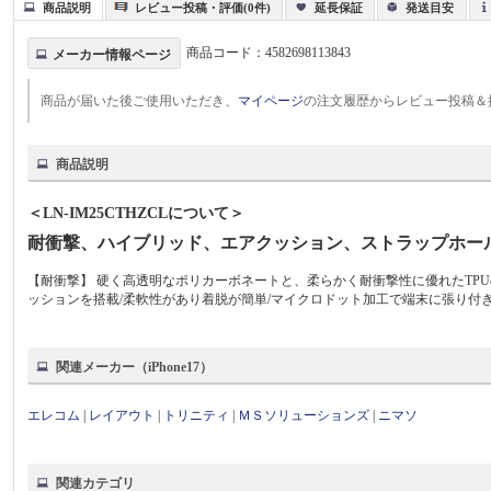
商品説明
レビュー投稿・評価(0件)
延長保証
発送目安
商品コード：
4582698113843
メーカー情報ページ
商品が届いた後ご使用いただき、
マイページ
の注文履歴からレビュー投稿＆
商品説明
＜LN-IM25CTHZCLについて＞
耐衝撃、ハイブリッド、エアクッション、ストラップホー
【耐衝撃】 硬く高透明なポリカーボネートと、柔らかく耐衝撃性に優れたTP
ッションを搭載/柔軟性があり着脱が簡単/マイクロドット加工で端末に張り付
関連メーカー（iPhone17）
エレコム
|
レイアウト
|
トリニティ
|
ＭＳソリューションズ
|
ニマソ
関連カテゴリ