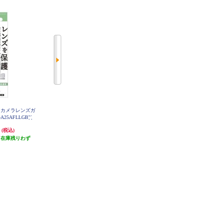
e17 カメラレンズガ
ELECOM iPhone17 カメラレンズカ
ELECOM iPhone17 ケース ハイブ
A25AFLLGBK
バー ガラス PM-A25AFLLP1CR
リッド 衝撃吸収 磁気吸着対応メ
タルステッカー付 背面クリア Grip
円
1,480円
1,980円
(税込)
(税込)
(税込)
py ブラック PM-A25AFCWAVEBK
（在庫残りわず
発送目安:
3営業日
発送目安:
3営業日
）
(1件)