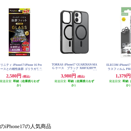
TORRAS iPhone17 GUARDIAN-MA
リニティ iPhone17/iPhone 16 Pro
ELECOM iPhon
G ケース ブラック X00FX2892B
ケースとの相性抜群 ゴリラガラス
ラスフィルム PM-
K
射防止 画面保護強化ガラス TR-I
2,580円
3,980円
1,379
(税込)
(税込)
P25M2-GLS-GOAG
発送目安:
即納（在庫残りわず
発送目安:
即納（在庫残りわず
発送目安:
即納
か）
か）
か
のiPhone17の人気商品