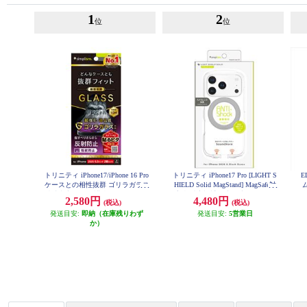
1
2
位
位
トリニティ iPhone17/iPhone 16 Pro
トリニティ iPhone17 Pro [LIGHT S
E
ケースとの相性抜群 ゴリラガラス
HIELD Solid MagStand] MagSafe対
反射防止 画面保護強化ガラス TR-I
応 超精密設計 衝撃吸収 リングス
簡
2,580円
4,480円
(税込)
(税込)
P25M2-GLS-GOAG
タンド付きハイブリッドクリアケ
発送目安:
即納（在庫残りわず
ース シルバーリングスタンド TR-I
発送目安:
5営業日
P25M3-LDSMS-LSV
か）