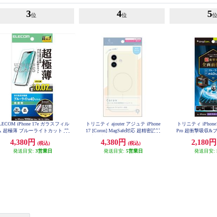
3
4
5
位
位
LECOM iPhone 17e ガラスフィル
トリニティ ajouter アジュテ iPhone
トリニティ iPhone17 
ム 超極薄 ブルーライトカット 超
17 [Coron] MagSafe対応 超精密設計
Pro 超衝撃吸収
単貼り付けツール PM-A26SFLG
衝撃吸収シリコンケース ミルクホ
画面保護フィルム 光沢
4,380円
4,380円
2,180
(税込)
(税込)
USTBL
-PFPM-
ワイト AJ-IP25M2-CR-MWT
発送目安:
3営業日
発送目安:
5営業日
発送目安: