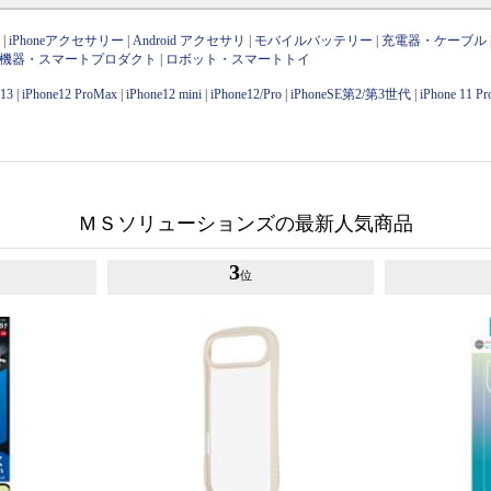
ン
|
iPhoneアクセサリー
|
Android アクセサリ
|
モバイルバッテリー
|
充電器・ケーブル
OT機器・スマートプロダクト
|
ロボット・スマートトイ
e13
|
iPhone12 ProMax
|
iPhone12 mini
|
iPhone12/Pro
|
iPhoneSE第2/第3世代
|
iPhone 11 P
ＭＳソリューションズの最新人気商品
3
位