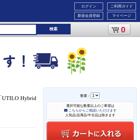
ログイン
ご利用ガイド
新規会員登録
マイページ
0
検索
数量：
LO Hybrid
選択可能な数量以上のご希望は
こちらからご相談いただけます
人気品/品薄品/中古品は除きます