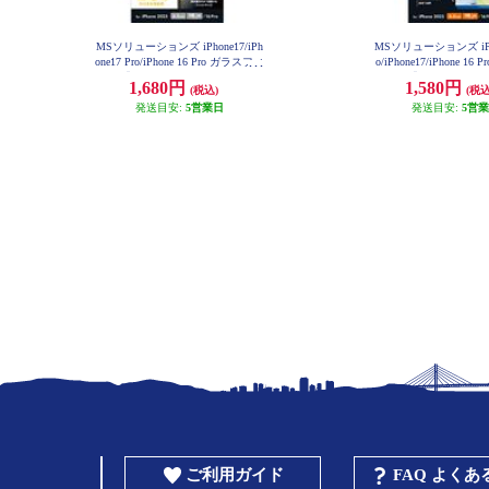
MSソリューションズ iPhone17/iPh
MSソリューションズ iPho
one17 Pro/iPhone 16 Pro ガラスフィ
o/iPhone17/iPhone 1
ルム「GLASS PREMIUM FILM」
ィルム「GLASS PREMI
1,680円
1,580円
(税込)
(税込
超透明 LN-IM25FG
Lite」 ブルーライトカット
5FGLB
発送目安:
5営業日
発送目安:
5営
ご利用ガイド
FAQ よく