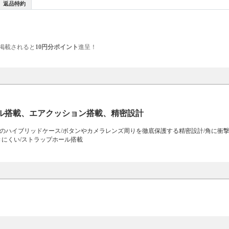
返品特約
掲載されると
10円分ポイント
進呈！
ル搭載、エアクッション搭載、精密設計
Uのハイブリッドケース/ボタンやカメラレンズ周りを徹底保護する精密設計/角に衝
きにくい/ストラップホール搭載