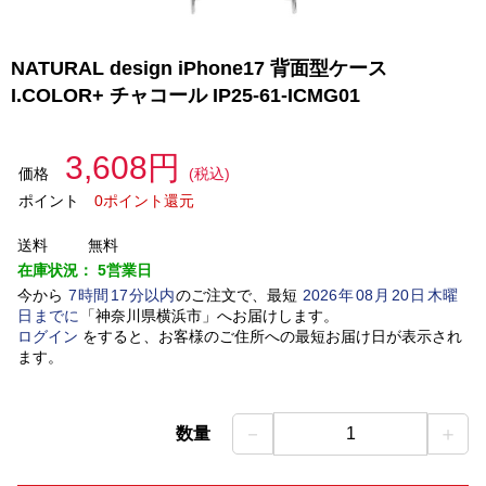
NATURAL design iPhone17 背面型ケース
I.COLOR+ チャコール IP25-61-ICMG01
3,608円
価格
(税込)
ポイント
0ポイント還元
送料
無料
在庫状況：
5営業日
今から
7
時間
17
分以内
のご注文で、最短
2026
年
08
月
20
日
木曜
日
までに
「
神奈川県横浜市
」
へお届けします。
ログイン
をすると、お客様のご住所への最短お届け日が表示され
ます。
－
＋
数量
1