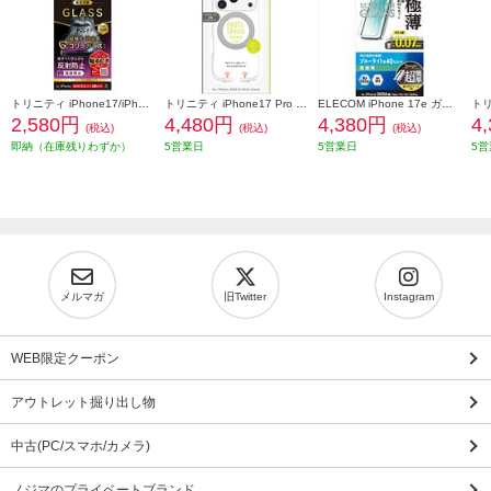
トリニティ iPhone17/iPhone 16 Pro ケースとの相性抜群 ゴリラガラス 反射防止 画面保護強化ガラス TR-IP25M2-GLS-GOAG
トリニティ iPhone17 Pro [LIGHT SHIELD Solid MagStand] MagSafe対応 超精密設計 衝撃吸収 リングスタンド付きハイブリッドクリアケース シルバーリングスタンド TR-IP25M3-LDSMS-LSV
ELECOM iPhone 17e ガラスフィルム 超極薄 ブルーライトカット 超簡単貼り付けツール PM-A26SFLGUSTBL
2,580円
4,480円
4,380円
4
(税込)
(税込)
(税込)
即納（在庫残りわずか）
5営業日
5営業日
5営
メルマガ
旧Twitter
Instagram
WEB限定クーポン
アウトレット掘り出し物
中古(PC/スマホ/カメラ)
ノジマのプライベートブランド