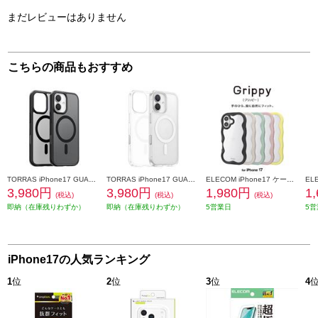
まだレビューはありません
こちらの商品もおすすめ
TORRAS iPhone17 GUARDIAN-MAG ケース ブラック X00FX2892BK
TORRAS iPhone17 GUARDIAN-MAG ケース クリア X00FX3033CR
ELECOM iPhone17 ケース ハイブリッド 衝撃吸収 磁気吸着対応メタルステッカー付 背面クリア Grippy ブラック PM-A25AFCWAVEBK
3,980円
3,980円
1,980円
1
(税込)
(税込)
(税込)
即納（在庫残りわずか）
即納（在庫残りわずか）
5営業日
5営
iPhone17の人気ランキング
1
位
2
位
3
位
4