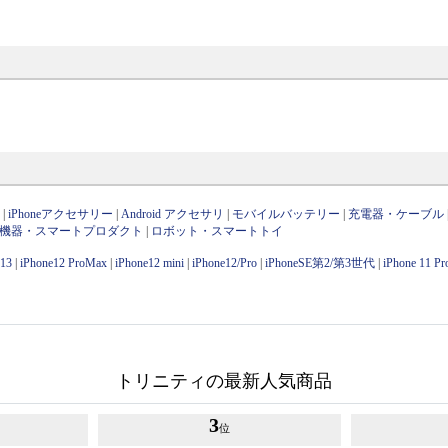
ン
|
iPhoneアクセサリー
|
Android アクセサリ
|
モバイルバッテリー
|
充電器・ケーブル
OT機器・スマートプロダクト
|
ロボット・スマートトイ
e13
|
iPhone12 ProMax
|
iPhone12 mini
|
iPhone12/Pro
|
iPhoneSE第2/第3世代
|
iPhone 11 P
トリニティの最新人気商品
3
位