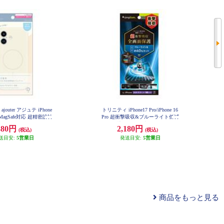
outer アジュテ iPhone
トリニティ iPhone17 Pro/iPhone 16
n] MagSafe対応 超精密設計
Pro 超衝撃吸収&ブルーライト低減
リコンケース ミルクホ
画面保護フィルム 光沢 TR-IP25M3
380円
2,180円
(税込)
(税込)
-PFPM-SKBCC
J-IP25M2-CR-MWT
送目安:
5営業日
発送目安:
5営業日
商品をもっと見る