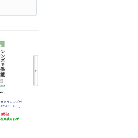
e17 カメラレンズガ
ELECOM iPhone17 カメラレンズカ
ELECOM iPhone17 ケース ハイブ
A25AFLLGBK
バー ガラス PM-A25AFLLP1CR
リッド 衝撃吸収 磁気吸着対応メ
タルステッカー付 背面クリア Grip
円
1,480円
1,980円
(税込)
(税込)
(税込)
py ブラック PM-A25AFCWAVEBK
（在庫残りわず
発送目安:
3営業日
発送目安:
3営業日
）
(1件)