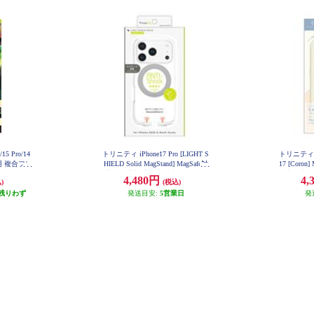
5 Pro/14
トリニティ iPhone17 Pro [LIGHT S
トリニティ aj
明 複合フレ
HIELD Solid MagStand] MagSafe対
17 [Coro
P24M-G3
応 超精密設計 衝撃吸収 リングス
衝撃吸収シ
4,480円
4,
)
(税込)
タンド付きハイブリッドクリアケ
ワイト A
残りわず
ース シルバーリングスタンド TR-I
発送目安:
5営業日
発
P25M3-LDSMS-LSV