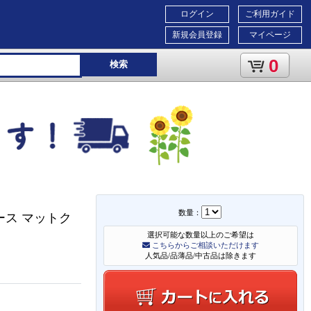
ログイン
ご利用ガイド
新規会員登録
マイページ
0
検索
数量：
チケース マットク
選択可能な数量以上のご希望は
こちらからご相談いただけます
人気品/品薄品/中古品は除きます