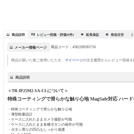
商品説明
レビュー投稿・評価(0件)
延長保証
発送目安
商品コード：
4582269583716
メーカー情報ページ
商品が届いた後ご使用いただき、
マイページ
の注文履歴からレビュー投稿＆
商品説明
＜TR-IP25M2-SA-CLについて＞
特殊コーティングで滑らかな触り心地 MagSafe対応 ハー
・特殊コーティングで滑らかな触り心地
・薄型軽量設計
・ケースに入れたままカメラ撮影が可能
・ケースに入れたまま各種ボタンの操作が可能
・ボタン周りの凹凸もしっかり保護