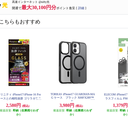
高速インターネット @nifty光
最大30,100円分
開通で
ポイント進呈 [
詳細
]
こちらもおすすめ
TORRAS iPhone17 GUARDIAN-MA
リニティ iPhone17/iPhone 16 Pro
ELECOM iPhon
G ケース ブラック X00FX2892B
ケースとの相性抜群 ゴリラガラス
ラスフィルム PM-
K
射防止 画面保護強化ガラス TR-I
2,580円
3,980円
1,379
(税込)
(税込)
P25M2-GLS-GOAG
発送目安:
即納（在庫残りわず
発送目安:
即納（在庫残りわず
発送目安:
即納
か）
か）
か