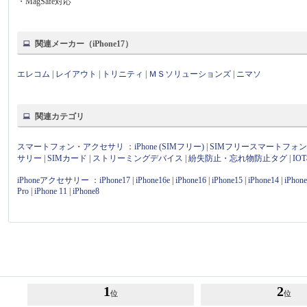
・MagSafe対応
関連メーカー（iPhone17）
エレコム
|
レイアウト
|
トリニティ
|
ＭＳソリューションズ
|
ニマソ
関連カテゴリ
スマートフォン・アクセサリ
：
iPhone (SIMフリー)
|
SIMフリースマートフォ
サリー
|
SIMカード
|
ストリーミングデバイス
|
紛失防止・忘れ物防止タグ
|
I
iPhoneアクセサリー
：
iPhone17
|
iPhone16e
|
iPhone16
|
iPhone15
|
iPhone14
|
iPhon
Pro
|
iPhone 11
|
iPhone8
1
2
位
位