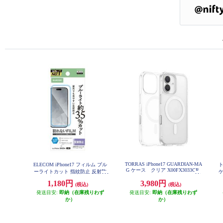
TORRAS iPhone17 GUARDIAN-MA
ELECOM iPhone17 フィルム ブル
ト
G ケース クリア X00FX3033CR
ーライトカット 指紋防止 反射防
止 PM-A25AFLBLN
反
1,180円
3,980円
(税込)
(税込)
発送目安:
即納（在庫残りわず
発送目安:
即納（在庫残りわず
か）
か）