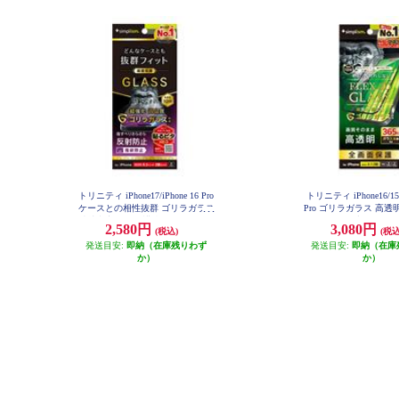
トリニティ iPhone17/iPhone 16 Pro
トリニティ iPhone16/15/1
ケースとの相性抜群 ゴリラガラス
Pro ゴリラガラス 高透
反射防止 画面保護強化ガラス TR-I
ームガラス ブラック TR-I
2,580円
3,080円
(税込)
(税込
P25M2-GLS-GOAG
-GOCCBK
発送目安:
即納（在庫残りわず
発送目安:
即納（在庫
か）
か）