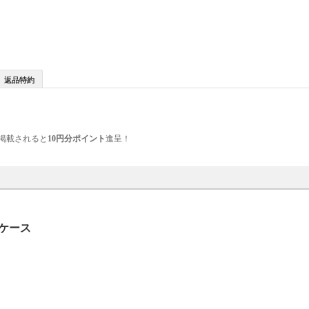
返品特約
掲載されると
10円分ポイント
進呈！
ドケース