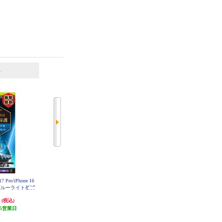
6
7
位
位
位
Pro/iPhone 16
ELECOM iPhone17 フィルム ブル
トリニティ iPhone17/iPhone 16 Pro
&ブルーライト低減
ーライトカット 指紋防止 反射防
[FLEX 3D] ゴリラガラス 反射防止
 TR-IP25M3
止 PM-A25AFLBLN
複合フレームガラス ブラック TR-I
円
1,180円
3,180円
(税込)
(税込)
(税込)
SKBCC
P25M2-G3-GOAGBK
5営業日
発送目安:
即納（在庫残りわず
発送目安:
5営業日
か）