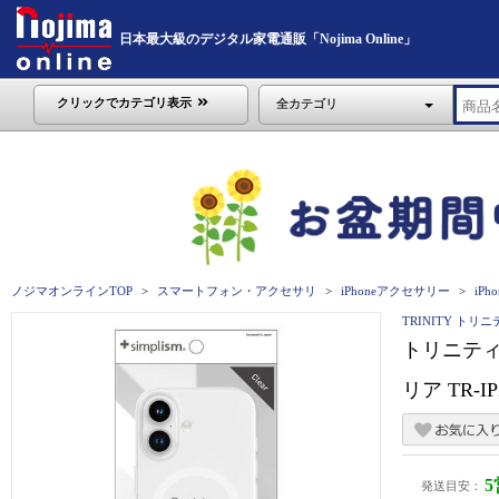
日本最大級のデジタル家電通販「Nojima Online」
クリックでカテゴリ表示
全カテゴリ
ノジマオンラインTOP
スマートフォン・アクセサリ
iPhoneアクセサリー
iPho
TRINITY トリ
トリニティ i
リア TR-IP
発送目安：