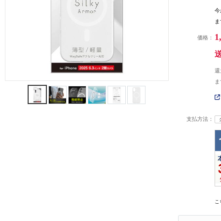
今
ま
1
価格：
還
ま
支払方法：
こ