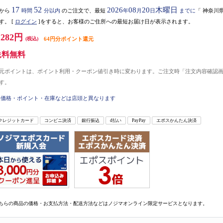
17
52
2026
08
20
木曜日
から
時間
分以内
のご注文で、最短
年
月
日
までに
「
神奈川
す。
[
ログイン
]をすると、お客様のご住所への最短お届け日が表示されます。
,282円
(税込)
64円分ポイント還元
送料無料
元ポイントは、ポイント利用・クーポン値引き時に変わります。ご注文時「注文内容確認
す。
価格・ポイント・在庫などは店頭と異なります
クレジットカード
コンビニ決済
銀行振込
d払い
PayPay
エポスかんたん決済
ちらの商品の価格・お支払方法・配送方法などはノジマオンライン限定サービスとなります。