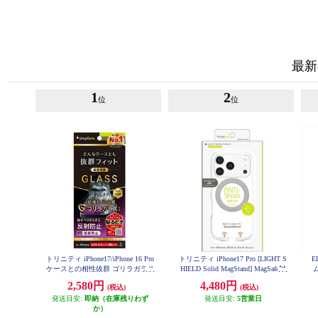
最新
1
2
位
位
トリニティ iPhone17/iPhone 16 Pro
トリニティ iPhone17 Pro [LIGHT S
E
ケースとの相性抜群 ゴリラガラス
HIELD Solid MagStand] MagSafe対
反射防止 画面保護強化ガラス TR-I
応 超精密設計 衝撃吸収 リングス
簡
2,580円
4,480円
(税込)
(税込)
P25M2-GLS-GOAG
タンド付きハイブリッドクリアケ
発送目安:
即納（在庫残りわず
ース シルバーリングスタンド TR-I
発送目安:
5営業日
P25M3-LDSMS-LSV
か）