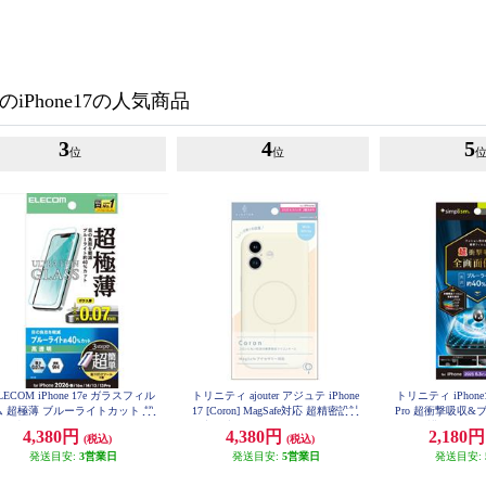
のiPhone17の人気商品
3
4
5
位
位
LECOM iPhone 17e ガラスフィル
トリニティ ajouter アジュテ iPhone
トリニティ iPhone17 
ム 超極薄 ブルーライトカット 超
17 [Coron] MagSafe対応 超精密設計
Pro 超衝撃吸収
単貼り付けツール PM-A26SFLG
衝撃吸収シリコンケース ミルクホ
画面保護フィルム 光沢
4,380円
4,380円
2,180
(税込)
(税込)
USTBL
-PFPM-
ワイト AJ-IP25M2-CR-MWT
発送目安:
3営業日
発送目安:
5営業日
発送目安: