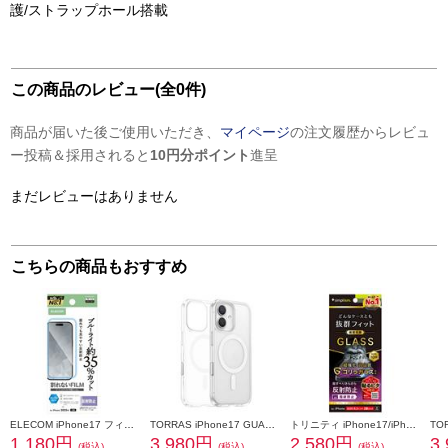
護/ストラップホール搭載
この商品のレビュー(全0件)
商品が届いた後ご使用いただき、
マイページ
の注文履歴からレビュ
ー投稿＆採用されると
10円分ポイント
進呈
まだレビューはありません
こちらの商品もおすすめ
ELECOM iPhone17 フィルム ブルーライトカット 指紋防止 反射防止 PM-A25AFLBLN
TORRAS iPhone17 GUARDIAN-MAG ケース クリア X00FX3033CR
トリニティ iPhone17/iPhone 16 Pro ケースとの相性抜群 ゴリラガラス 反射防止 画面保護強化ガラス TR-IP25M2-GLS-GOAG
1,180円
3,980円
2,580円
3
(税込)
(税込)
(税込)