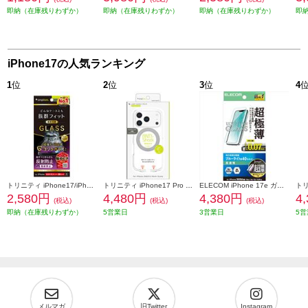
即納（在庫残りわずか）
即納（在庫残りわずか）
即納（在庫残りわずか）
即
iPhone17の人気ランキング
1
位
2
位
3
位
4
トリニティ iPhone17/iPhone 16 Pro ケースとの相性抜群 ゴリラガラス 反射防止 画面保護強化ガラス TR-IP25M2-GLS-GOAG
トリニティ iPhone17 Pro [LIGHT SHIELD Solid MagStand] MagSafe対応 超精密設計 衝撃吸収 リングスタンド付きハイブリッドクリアケース シルバーリングスタンド TR-IP25M3-LDSMS-LSV
ELECOM iPhone 17e ガラスフィルム 超極薄 ブルーライトカット 超簡単貼り付けツール PM-A26SFLGUSTBL
2,580円
4,480円
4,380円
4
(税込)
(税込)
(税込)
即納（在庫残りわずか）
5営業日
3営業日
5営
メルマガ
旧Twitter
Instagram