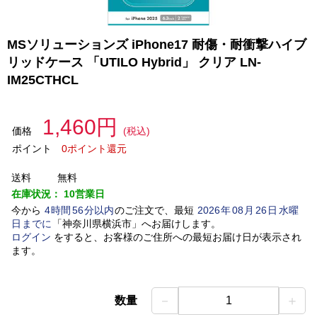
MSソリューションズ iPhone17 耐傷・耐衝撃ハイブ
リッドケース 「UTILO Hybrid」 クリア LN-
IM25CTHCL
1,460円
価格
(税込)
ポイント
0ポイント還元
送料
無料
在庫状況：
10営業日
今から
4
時間
56
分以内
のご注文で、最短
2026
年
08
月
26
日
水曜
日
までに
「
神奈川県横浜市
」
へお届けします。
ログイン
をすると、お客様のご住所への最短お届け日が表示され
ます。
－
＋
数量
1