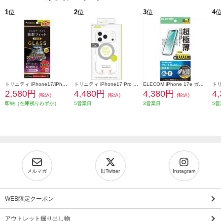
1
位
2
位
3
位
4
トリニティ iPhone17/iPhone 16 Pro ケースとの相性抜群 ゴリラガラス 反射防止 画面保護強化ガラス TR-IP25M2-GLS-GOAG
トリニティ iPhone17 Pro [LIGHT SHIELD Solid MagStand] MagSafe対応 超精密設計 衝撃吸収 リングスタンド付きハイブリッドクリアケース シルバーリングスタンド TR-IP25M3-LDSMS-LSV
ELECOM iPhone 17e ガラスフィルム 超極薄 ブルーライトカット 超簡単貼り付けツール PM-A26SFLGUSTBL
2,580円
4,480円
4,380円
4
(税込)
(税込)
(税込)
即納（在庫残りわずか）
5営業日
3営業日
5営
メルマガ
旧Twitter
Instagram
WEB限定クーポン
アウトレット掘り出し物