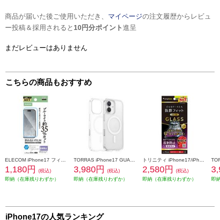
商品が届いた後ご使用いただき、
マイページ
の注文履歴からレビュ
ー投稿＆採用されると
10円分ポイント
進呈
まだレビューはありません
こちらの商品もおすすめ
ELECOM iPhone17 フィルム ブルーライトカット 指紋防止 反射防止 PM-A25AFLBLN
TORRAS iPhone17 GUARDIAN-MAG ケース クリア X00FX3033CR
トリニティ iPhone17/iPhone 16 Pro ケースとの相性抜群 ゴリラガラス 反射防止 画面保護強化ガラス TR-IP25M2-GLS-GOAG
1,180円
3,980円
2,580円
3
(税込)
(税込)
(税込)
即納（在庫残りわずか）
即納（在庫残りわずか）
即納（在庫残りわずか）
即
iPhone17の人気ランキング