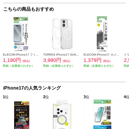
こちらの商品もおすすめ
ELECOM iPhone17 フィルム ブルーライトカット 指紋防止 反射防止 PM-A25AFLBLN
TORRAS iPhone17 GUARDIAN-MAG ケース クリア X00FX3033CR
ELECOM iPhone17 カメラレンズガラスフィルム PM-A25AFLLGBK
1,180円
3,980円
1,379円
2
(税込)
(税込)
(税込)
即納（在庫残りわずか）
即納（在庫残りわずか）
即納（在庫残りわずか）
即
iPhone17の人気ランキング
1
位
2
位
3
位
4