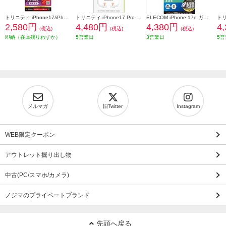
トリニティ iPhone17/iPhone 16 Pro ケースとの相性抜群 ゴリラガラス 反射防止 画面保護強化ガラス TR-IP25M2-GLS-GOAG
トリニティ iPhone17 Pro [LIGHT SHIELD Solid MagStand] MagSafe対応 超精密設計 衝撃吸収 リングスタンド付きハイブリッドクリアケース シルバーリングスタンド TR-IP25M3-LDSMS-LSV
ELECOM iPhone 17e ガラスフィルム 超極薄 ブルーライトカット 超簡単貼り付けツール PM-A26SFLGUSTBL
2,580円
4,480円
4,380円
4
(税込)
(税込)
(税込)
即納（在庫残りわずか）
5営業日
3営業日
5営
メルマガ
旧Twitter
Instagram
WEB限定クーポン
アウトレット掘り出し物
中古(PC/スマホ/カメラ)
ノジマのプライベートブランド
先頭へ戻る