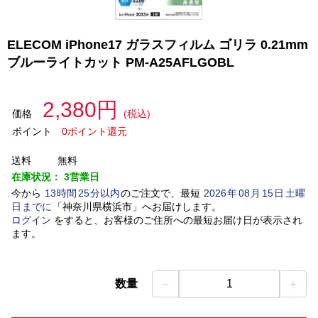
ELECOM iPhone17 ガラスフィルム ゴリラ 0.21mm
ブルーライトカット PM-A25AFLGOBL
2,380円
価格
(税込)
ポイント
0ポイント還元
送料
無料
在庫状況：
3営業日
今から
13
時間
25
分以内
のご注文で、最短
2026
年
08
月
15
日
土曜
日
までに
「
神奈川県横浜市
」
へお届けします。
ログイン
をすると、お客様のご住所への最短お届け日が表示され
ます。
－
＋
数量
1