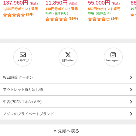
137,960円
11,850円
55,000円
6
(税込)
(税込)
(税込)
1,379円分ポイント還元
118円分ポイント還元
550円分ポイント還元
10
即納（在庫あり）
即納（在庫あり）
(1件)
(68件)
(3件)
メルマガ
旧Twitter
Instagram
WEB限定クーポン
アウトレット掘り出し物
中古(PC/スマホ/カメラ)
ノジマのプライベートブランド
先頭へ戻る