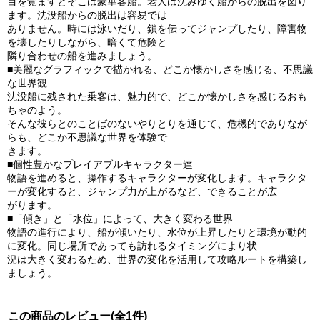
目を覚ますとそこは豪華客船。老人は沈みゆく船からの脱出を図り
ます。沈没船からの脱出は容易では
ありません。時には泳いだり、鎖を伝ってジャンプしたり、障害物
を壊したりしながら、暗くて危険と
隣り合わせの船を進みましょう。
■美麗なグラフィックで描かれる、どこか懐かしさを感じる、不思議
な世界観
沈没船に残された乗客は、魅力的で、どこか懐かしさを感じるおも
ちゃのよう。
そんな彼らとのことばのないやりとりを通じて、危機的でありなが
らも、どこか不思議な世界を体験で
きます。
■個性豊かなプレイアブルキャラクター達
物語を進めると、操作するキャラクターが変化します。キャラクタ
ーが変化すると、ジャンプ力が上がるなど、できることが広
がります。
■「傾き」と「水位」によって、大きく変わる世界
物語の進行により、船が傾いたり、水位が上昇したりと環境が動的
に変化。同じ場所であっても訪れるタイミングにより状
況は大きく変わるため、世界の変化を活用して攻略ルートを構築し
ましょう。
この商品のレビュー(全1件)