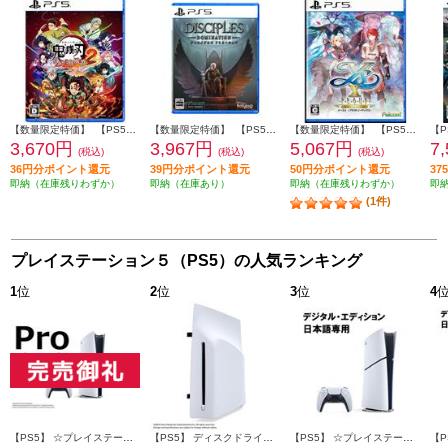
【数量限定特価】 【PS5】 鬼滅の刃 ヒノカミ血風譚2 通常版（特典：みにきゃらイラスト マルチケース[4種セット]付き）
【数量限定特価】 【PS5】 ディサイプルズ ドミネーション デラックスエディション
【数量限定特価】 【PS5】 イースX -Proud NORDICS-
3,670円
3,967円
5,067円
7
(税込)
(税込)
(税込)
36円分ポイント還元
39円分ポイント還元
50円分ポイント還元
3
即納（在庫残りわずか）
即納（在庫あり）
即納（在庫残りわずか）
即
(1件)
プレイステーション５（PS5）の人気ランキング
1
位
2
位
3
位
4
【PS5】 ☆プレイステーション5 Pro本体（N）
【PS5】 ディスクドライブ(Slimモデル用)
【PS5】 ☆プレイステーション5本体 デジタル・エディション 日本語専用 Console Language: Japanese only