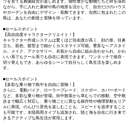
ツを育てる農園経営が楽しめます。個性豊かな動物たちと絆を深め
ながら、手に入れた素材や島の地形を活かして、自分だけのハウス
やガーデンを自由にデザイン・装飾できます。自然に包まれたこの
島は、あなたの創造と冒険を待っています。
■セールスポイント
【高自由度キャラクタークリエイト！】
キャラクター作成システムは驚くほど自由度が高く、顔の形、目鼻
立ち、肌色、髪型まで細かくカスタマイズ可能。豊富なヘアスタイ
ル、メイク、アクセサリー、衣装から自由に組み合わせられ、かわ
いい系でもクール系でも自在に表現できます。ワンタッチで保存・
切り替えもでき、あらゆるシーンで自分らしく島生活を楽しめま
す。
■セールスポイント
【多彩な乗り物で島中を自由に冒険！】
さらに、電動バイク、ローラーブレード、スケボー、ホバーボード
など、多彩な乗り物が登場。街中散策から草むらでの移動、空中散
歩まで幅広く対応し、乗り物ごとに異なる操作性や物理挙動もリア
ルに再現。のんびり景色を楽しむことも、スピードを追求すること
も可能です。水陸両用タイプも追加され、陸と海を自在に行き来で
きるアクティブな島生活が実現します。