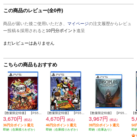
この商品のレビュー(全0件)
商品が届いた後ご使用いただき、
マイページ
の注文履歴からレビュ
ー投稿＆採用されると
10円分ポイント
進呈
まだレビューはありません
こちらの商品もおすすめ
【数量限定特価】 【PS5】 鬼滅の刃 ヒノカミ血風譚2 通常版（特典：みにきゃらイラスト マルチケース[4種セット]付き）
【数量限定特価】 【PS5】 RUSHING BEAT X (ラッシングビートエックス): Return Of Brawl Brothers 数量限定版
【数量限定特価】 【PS5】 ディサイプルズ ドミネーション デラックスエディション
3,670円
4,670円
3,967円
5
(税込)
(税込)
(税込)
36円分ポイント還元
46円分ポイント還元
39円分ポイント還元
5
即納（在庫残りわずか）
即納（在庫残りわずか）
即納（在庫あり）
即