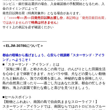
コンビニ・銀行振込選択の場合、入金確認後の手配開始となるため、入
金のタイミングによって
発売日以降出荷（特典対象外）となる場合があります。
（「
○○○○年○○月○○日発売日以降お渡し分
」表記時は「発売日前日出荷」
ではありませんので
特典は付きません
）
サイト上の表記を必ず確認ください
---------------------------------------------
＜ELJM-30786について＞
都会の喧噪から逃げましょう、心安らぐ桃源郷「スターサンド・アイラ
ンド」へようこそ！
■「スターサンド・アイランド」とは
「深海に輝く星」と称されるこの島では、のんびりとした田園生活
を心ゆくまで体験できます。カピバラや猫、犬などの愛らしい動物
たちと触れ合い、漁での収穫を楽しみ、神秘的な森を探検したり、
島の自然美に浸ったり――過ごし方はあなた次第。都会の忙しさを
離れ、海上の楽園で新たな癒しと喜びを見つけましょう。
■セールスポイント
【動物とふれあい、南国の島で自由気ままなスローライフ！】
スターサンド・アイランドでは、南国ならではのトロピカルフルー