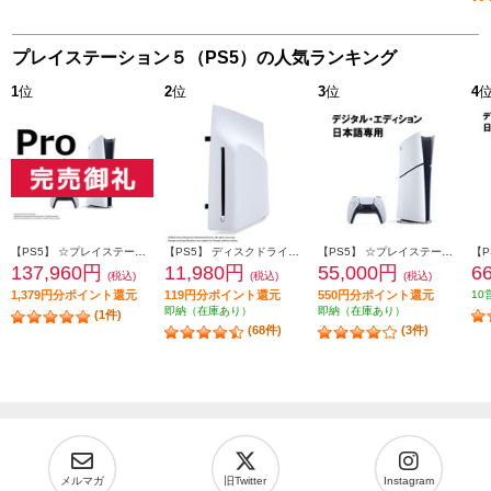
プレイステーション５（PS5）の人気ランキング
1
位
2
位
3
位
4
【PS5】 ☆プレイステーション5 Pro本体（N）
【PS5】 ディスクドライブ(Slimモデル用)
【PS5】 ☆プレイステーション5本体 デジタル・エディション 日本語専用 Console Language: Japanese only
137,960円
11,980円
55,000円
6
(税込)
(税込)
(税込)
1,379円分ポイント還元
119円分ポイント還元
550円分ポイント還元
10
即納（在庫あり）
即納（在庫あり）
(1件)
(68件)
(3件)
メルマガ
旧Twitter
Instagram