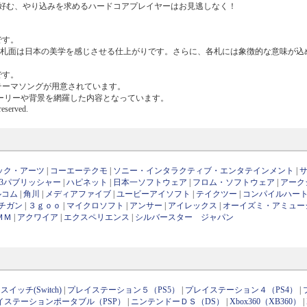
好む、やり込みを求めるハードコアプレイヤーはお見逃しなく！
です。
り、札面は日本の美学を感じさせる仕上がりです。さらに、各札には象徴的な意味が込
です。
にテーマソングが用意されています。
ストーリーや背景を網羅した内容となっています。
reserved.
ック・アーツ
|
コーエーテクモ
|
ソニー・インタラクティブ・エンタテインメント
|
D3パブリッシャー
|
ハピネット
|
日本一ソフトウェア
|
フロム・ソフトウェア
|
アーク
ルコム
|
角川
|
メディアファイブ
|
ユービーアイソフト
|
テイクツー
|
コンパイルハー
チガン
|
３ｇｏｏ
|
マイクロソフト
|
アンサー
|
アイレックス
|
オーイズミ・アミュー
ＭＭ
|
アクワイア
|
エクスペリエンス
|
シルバースター ジャパン
イッチ(Switch)
|
プレイステーション５（PS5）
|
プレイステーション４（PS4）
|
イステーションポータブル（PSP）
|
ニンテンドーＤＳ（DS）
|
Xbox360（XB360）
|