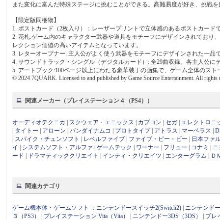
また変化に富んだ特殊ステージに挑むことができる。高難易度が好き、挑戦を
【限定版同梱物】
1. ポストカード（2枚入り）：レーザープリントで立体感のあるポストカード
2. 花札:ゲーム内のキャラクター武器や道具をモチーフにデザインされてお
レクション価値の高いアイテムとなっています。
3. レターオープナー: 主人公がよく使う武器をモチーフにデザインされた一品
4. サウンドトラック・シングル（デジタルカード）: 全29曲収録。各主人公
5. アートブック:100ページ以上にわたる豪華装丁の画集で、ゲーム全体の
©️ 2024 7QUARK. Licensed to and published by Game Source Entertainment. All rights 
関連メーカー（プレイステーション４（PS4））
オーディオテクニカ
|
スクウェア・エニックス
|
カプコン
|
セガ
|
エレクトロニ
|
タイトー
|
アローン
|
バンダイナムコ
|
プロトタイプ
|
アトラス
|
マーベラス
|
|
スパイク・チュンソフト
|
レベルファイブ
|
ファイブ・ピー・ビー
|
日本ファ
イ
|
システムソフト・アルファ
|
ゲームテック
|
ワーナー
|
フリュー
|
コナミ
|
ニ
ード
|
ドラマティッククリエイト
|
インティ・クリエイツ
|
エンターグラム
|
Ｄ
関連カテゴリ
ゲーム機本体・ゲームソフト
：
ニンテンドースイッチ2(Switch2)
|
ニンテンドース
３（PS3）
|
プレイステーション Vita（Vita）
|
ニンテンドー3DS（3DS）
|
プレ