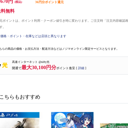
,670円
(税込)
36円分ポイント還元
送料無料
元ポイントは、ポイント利用・クーポン値引き時に変わります。ご注文時「注文内容確認
す。
価格・ポイント・在庫などは店頭と異なります
ちらの商品の価格・お支払方法・配送方法などはノジマオンライン限定サービスとなります。
高速インターネット @nifty光
最大30,100円分
開通で
ポイント進呈 [
詳細
]
こちらもおすすめ