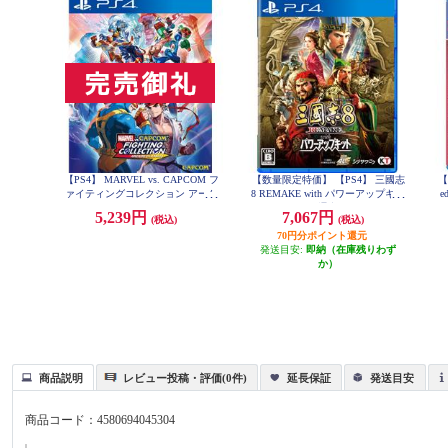
【PS4】 MARVEL vs. CAPCOM フ
【数量限定特価】 【PS4】 三國志
【
ァイティングコレクション アーケ
8 REMAKE with パワーアップキッ
e
ードクラシックス
ト 通常版
5,239円
7,067円
(税込)
(税込)
70円分ポイント還元
発送目安:
即納（在庫残りわず
か）
商品説明
レビュー投稿・評価(0件)
延長保証
発送目安
商品コード：
4580694045304