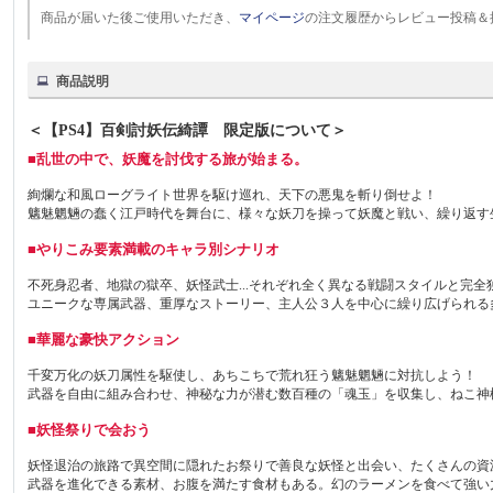
商品が届いた後ご使用いただき、
マイページ
の注文履歴からレビュー投稿＆
商品説明
＜【PS4】百剣討妖伝綺譚 限定版について＞
■乱世の中で、妖魔を討伐する旅が始まる。
絢爛な和風ローグライト世界を駆け巡れ、天下の悪鬼を斬り倒せよ！
魑魅魍魎の蠢く江戸時代を舞台に、様々な妖刀を操って妖魔と戦い、繰り返す
■やりこみ要素満載のキャラ別シナリオ
不死身忍者、地獄の獄卒、妖怪武士...それぞれ全く異なる戦闘スタイルと完
ユニークな専属武器、重厚なストーリー、主人公３人を中心に繰り広げられる
■華麗な豪快アクション
千変万化の妖刀属性を駆使し、あちこちで荒れ狂う魑魅魍魎に対抗しよう！
武器を自由に組み合わせ、神秘な力が潜む数百種の「魂玉」を収集し、ねこ神
■妖怪祭りで会おう
妖怪退治の旅路で異空間に隠れたお祭りで善良な妖怪と出会い、たくさんの資
武器を進化できる素材、お腹を満たす食材もある。幻のラーメンを食べて強い