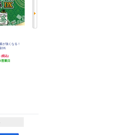
麻雀が強くなる！
【PS4】 メモリーズオフ 双想 Brea
【PS4】 EVE rebirth terror （イヴ
雀DX
k out of my shell 限定版
リバーステラー）通常版
円
12,100円
8,800円
(税込)
(税込)
(税込)
3営業日
発送目安:
3営業日
発送目安:
3営業日
6
7
位
位
位