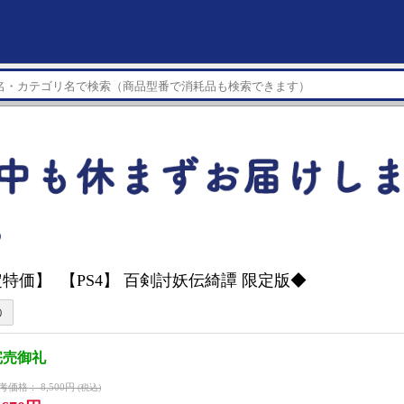
）
特価】 【PS4】 百剣討妖伝綺譚 限定版◆
完売御礼
考価格：
8,500円
(税込)