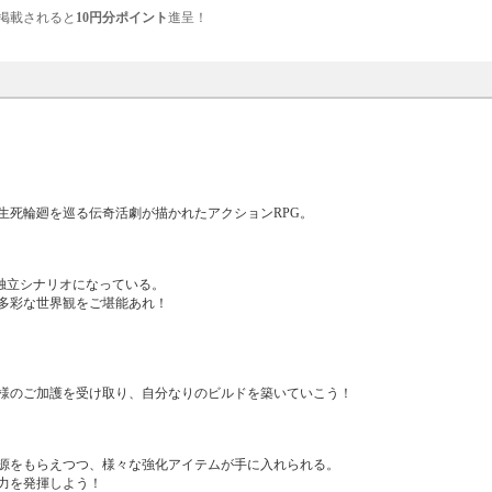
掲載されると
10円分ポイント
進呈！
生死輪廻を巡る伝奇活劇が描かれたアクションRPG。
全独立シナリオになっている。
多彩な世界観をご堪能あれ！
様のご加護を受け取り、自分なりのビルドを築いていこう！
源をもらえつつ、様々な強化アイテムが手に入れられる。
力を発揮しよう！