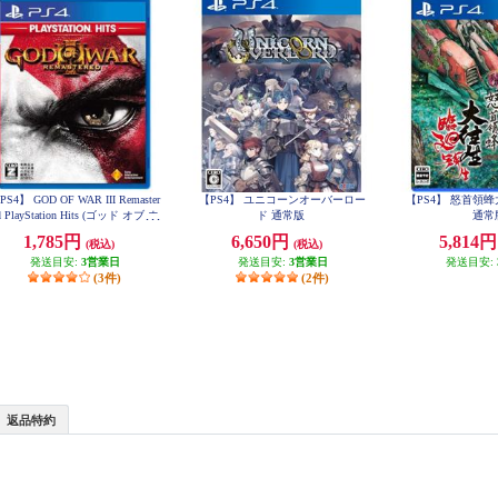
PS4】 GOD OF WAR III Remaster
【PS4】 ユニコーンオーバーロー
【PS4】 怒首領
d PlayStation Hits (ゴッド オブ ウ
ド 通常版
通常
ォー)
1,785円
6,650円
5,814
(税込)
(税込)
発送目安:
3営業日
発送目安:
3営業日
発送目安:
(3件)
(2件)
返品特約