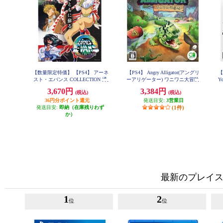
【数量限定特価】 【PS4】 アーネ
【PS4】 Angry Alligator(アングリ
【P
スト・エバンス COLLECTION 通
ーアリゲーター) ワニワニ大冒険
Y
常版
ゲ
3,670円
3,384円
(税込)
(税込)
36円分ポイント還元
発送目安:
3営業日
発送目安:
即納（在庫残りわず
(1件)
か）
最新のプレイス
1
2
位
位