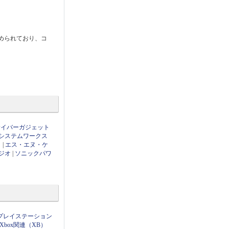
められており、コ
サイバーガジェット
システムワークス
ト
|
エス・エヌ・ケ
ジオ
|
ソニックパワ
プレイステーション
Xbox関連（XB）