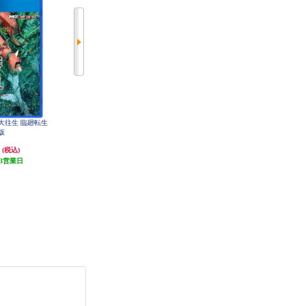
蜂大往生 臨廻転生
【PS4】 カプコン ファイティング
【PS4】 NieR:Automata Game of the
版
コレクション2
YoRHa Edition（ニーア オートマタ
ゲーム オブ ザ ヨルハ エディショ
円
4,159円
4,000円
(税込)
(税込)
(税込)
ン）
3営業日
発送目安:
5営業日
発送目安:
3営業日
(1件)
(31件)