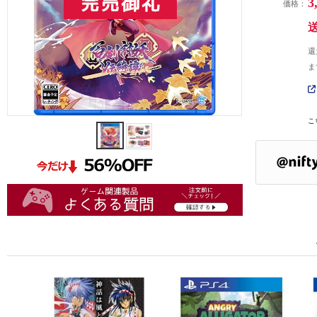
3
価格：
還
ま
こ