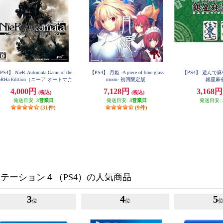
S4】 NieR:Automata Game of the
【PS4】 月姫 -A piece of blue glass
【PS4】 遊んで
oRHa Edition（ニーア オートマタ
moon- 初回限定版
銀星麻
ーム オブ ザ ヨルハ エディショ
4,000円
7,128円
3,168
(税込)
(税込)
ン）
発送目安:
3営業日
発送目安:
3営業日
発送目安:
(31件)
(9件)
テーション４（PS4）の人気商品
3
4
5
位
位