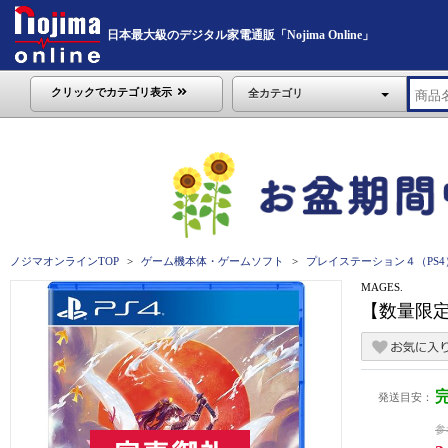
日本最大級のデジタル家電通販「Nojima Online」
クリックでカテゴリ表示
全カテゴリ
ノジマオンラインTOP
ゲーム機本体・ゲームソフト
プレイステーション４（PS4
MAGES.
【数量限定
発送目安：
参