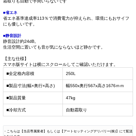
霜取りも自動で手間いらないです
■省エネ
省エネ基準達成率113％で消費電力が抑えられ、環境にもおサイフ
にも優しいです。
■静音設計
静音設計約24dB。
生活空間に置いても音が気にならないほど静かです。
【主な仕様】
スマホ版サイトは横にスクロールしてご確認いただけます。
■全定格内容積
250L
■製品寸法(幅×奥行×高さ)
幅550x奥行567x高さ1676ｍｍ
■製品質量
47kg
■冷却方式
自動霜取り
・こちらは【当店専属業者】もしくは【アートセッティングデリバリー(株)】にて配送