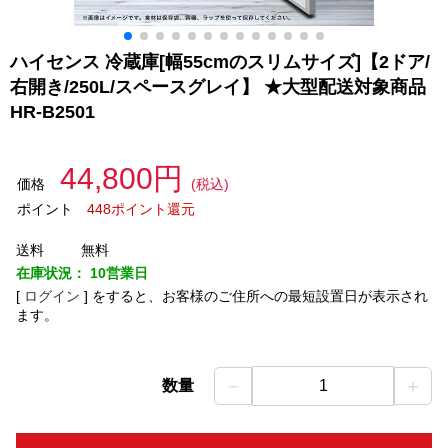
ハイセンス 冷蔵庫[幅55cmのスリムサイズ]【2ドア/
右開き/250L/スペースグレイ】 ★大型配送対象商品
HR-B2501
44,800円
価格
(税込)
ポイント
448ポイント還元
送料
無料
在庫状況：
10営業日
[
ログイン
]
をすると、お客様のご住所への最短設置日が表示され
ます。
－
＋
数量
1