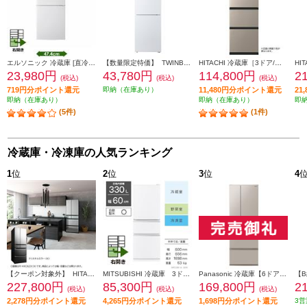
エルソニック 冷蔵庫 [直冷式]【2ドア/右開き/85L/ホワイト】 ECH-R85
【数量限定特価】 TWINBIRD 冷蔵庫[ガラスデザイン][引き出し式大容量冷凍室]【2ドア/右開き/231L/ホワイト】★大型配送対象商品 HR-E923W
HITACHI 冷蔵庫［3ドア/右開き/265L/ライトゴールド] ★大型配送対象商品 R-27X-N
23,980円
43,780円
114,800円
2
(税込)
(税込)
(税込)
719円分ポイント還元
即納（在庫あり）
11,480円分ポイント還元
21
即納（在庫あり）
即納（在庫あり）
即
(5件)
(1件)
冷蔵庫・冷凍庫の人気ランキング
1
位
2
位
3
位
4
【クーポン対象外】 HITACHI 冷蔵庫【6ドア/観音開き/540L/クリスタルミラー】 ★大型配送対象商品 R-HXC54X-X
MITSUBISHI 冷蔵庫 3ドア/右開き/330L/ホワイト ★大型配送対象商品 MR-C33M-W
Panasonic 冷蔵庫【6ドア/観音開き/501L/ベージュ】★大型配送対象商品 NR-F50EX1-C
227,800円
85,300円
169,800円
2
(税込)
(税込)
(税込)
2,278円分ポイント還元
4,265円分ポイント還元
1,698円分ポイント還元
3営