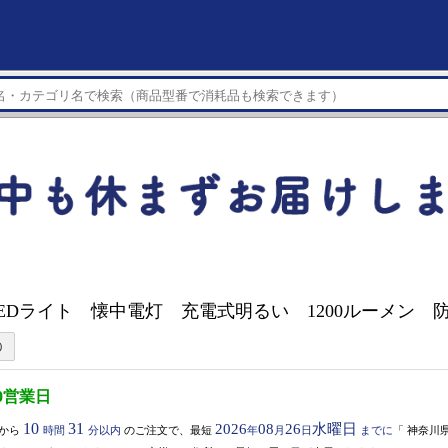
 LEDライト 懐中電灯 充電式明るい 1200ルーメン 防水
0営業日
10
31
2026
08
26
水曜日
から
時間
分以内
のご注文で、最短
年
月
日
までに
「
神奈川