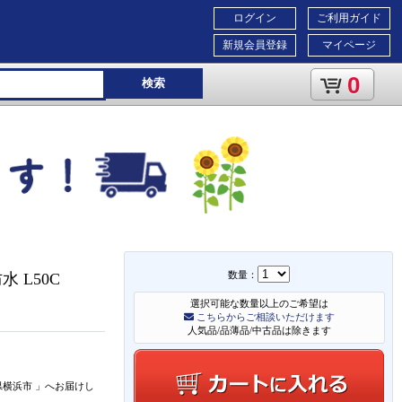
ログイン
ご利用ガイド
新規会員登録
マイページ
0
検索
数量：
 L50C
選択可能な数量以上のご希望は
こちらからご相談いただけます
人気品/品薄品/中古品は除きます
県横浜市
」
へお届けし