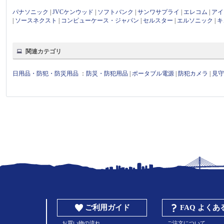
パナソニック
|
JVCケンウッド
|
ソフトバンク
|
サンワサプライ
|
エレコム
|
アイ
|
ソースネクスト
|
コンピューケース・ジャパン
|
セルスター
|
エルソニック
|
キ
関連カテゴリ
日用品・防犯・防災用品
：
防災・防犯用品
|
ポータブル電源
|
防犯カメラ
|
見
ご利用ガイド
FAQ よく
お買い物の流れ
ご注文について