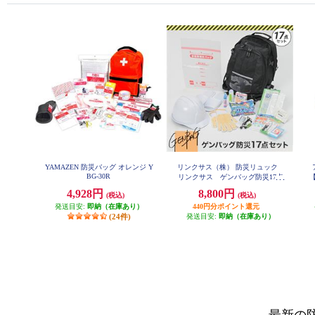
YAMAZEN 防災バッグ オレンジ Y
リンクサス（株） 防災リュック
BG-30R
リンクサス ゲンバッグ防災17点
セット GB-BS01
4,928円
8,800円
(税込)
(税込)
発送目安:
即納（在庫あり）
440円分ポイント還元
(24件)
発送目安:
即納（在庫あり）