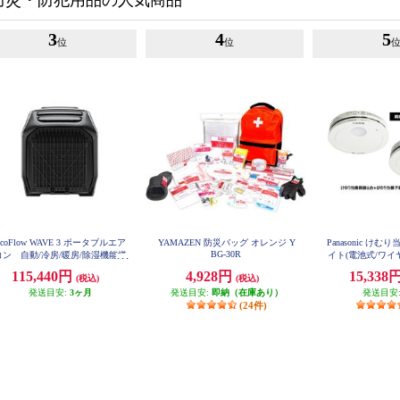
防災・防犯用品の人気商品
3
4
5
位
位
EcoFlow WAVE 3 ポータブルエア
YAMAZEN 防災バッグ オレンジ Y
Panasonic けむ
BG-30R
コン 自動/冷房/暖房/除湿機能搭
イト(電池式/ワイ
載 EFWAVE3-JP-NBOX
子器セット 2台)
115,440円
4,928円
15,338
(税込)
(税込)
タパック SHK
発送目安:
3ヶ月
発送目安:
即納（在庫あり）
発送目安
(24件)