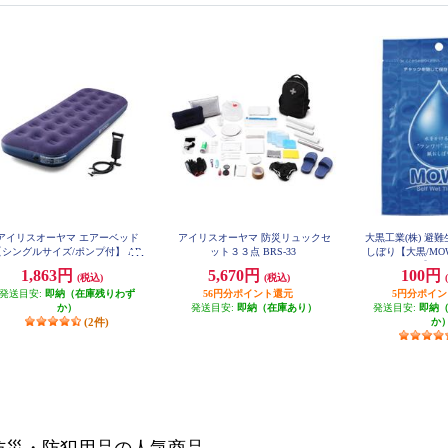
アイリスオーヤマ エアーベッド
アイリスオーヤマ 防災リュックセ
大黒工業(株) 避
【シングルサイズ/ポンプ付】 AB
ット３３点 BRS-33
しぼり【大黒/MOW
D-1N
用】 37
1,863円
5,670円
100円
(税込)
(税込)
発送目安:
即納（在庫残りわず
56円分ポイント還元
5円分ポイ
か）
発送目安:
即納（在庫あり）
発送目安:
即納
(2件)
か