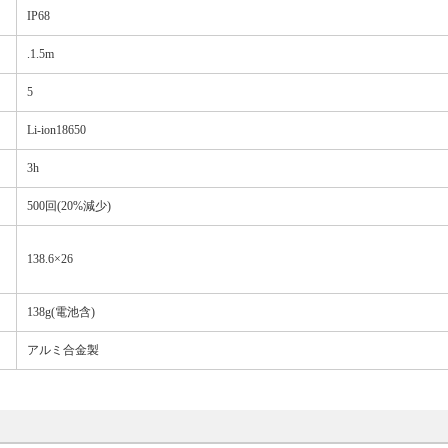
IP68
.1.5m
5
Li-ion18650
3h
500回(20%減少)
138.6×26
138g(電池含)
アルミ合金製