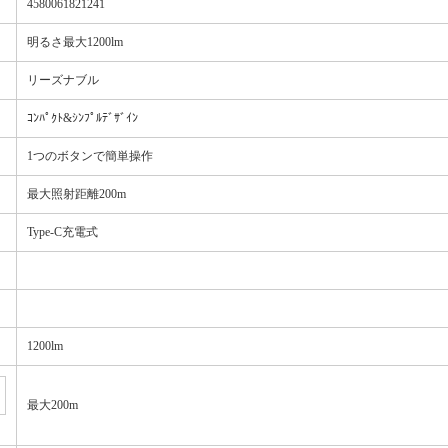
4580061821241
明るさ最大1200lm
リーズナブル
ｺﾝﾊﾟｸﾄ&ｼﾝﾌﾟﾙﾃﾞｻﾞｲﾝ
1つのボタンで簡単操作
最大照射距離200m
Type-C充電式
1200lm
最大200m