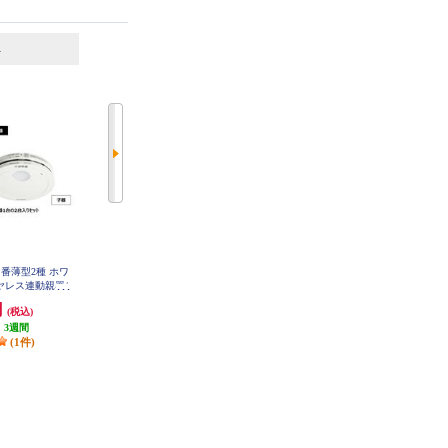
6
7
位
位
位
り当番薄型2種 ホワ
Panasonic 住宅火災警報器 薄型2種
Panasonic ねつ当番薄型定温式 ホ
ヤレス連動親器/
けむり当番 単独型 白色LED付 ホ
ワイト(電池式/ワイヤレス連動子
あかり付 ブリス
ワイト SHK70301P
器)ブリスタパック SHK76203P
円
4,080円
7,253円
(税込)
(税込)
(税込)
79022P
:
3週間
発送目安:
3週間
発送目安:
3週間
(1件)
(1件)