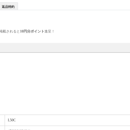
返品特約
掲載されると
10円分ポイント
進呈！
L50C