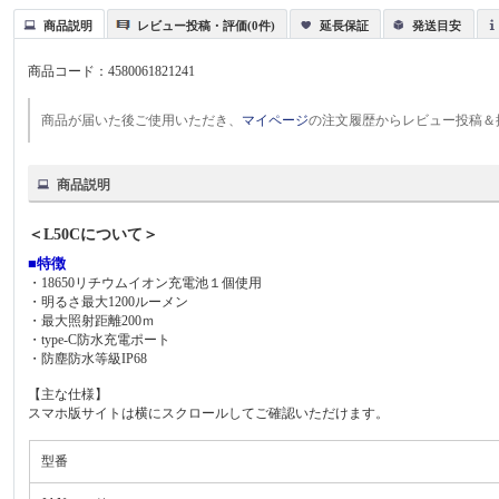
商品説明
レビュー投稿・評価(0件)
延長保証
発送目安
商品コード：
4580061821241
商品が届いた後ご使用いただき、
マイページ
の注文履歴からレビュー投稿＆
商品説明
＜L50Cについて＞
■特徴
・18650リチウムイオン充電池１個使用
・明るさ最大1200ルーメン
・最大照射距離200ｍ
・type-C防水充電ポート
・防塵防水等級IP68
【主な仕様】
スマホ版サイトは横にスクロールしてご確認いただけます。
型番