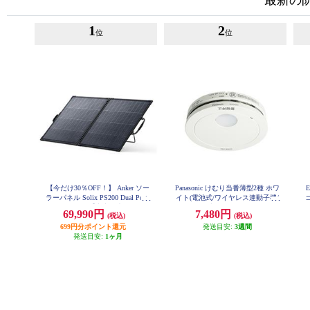
最新の
1
2
位
位
【今だけ30％OFF！】 Anker ソー
Panasonic けむり当番薄型2種 ホワ
ラーパネル Solix PS200 Dual Porta
イト(電池式/ワイヤレス連動子機/
ble Solar Panel【出力最大200W/重
あかり付)ブリスタパック SHK742
69,990円
7,480円
(税込)
(税込)
02P
さ4.8kg/アルミフレーム/10年使え
699円分ポイント還元
る長寿命】 AS320011
発送目安:
3週間
発送目安:
1ヶ月