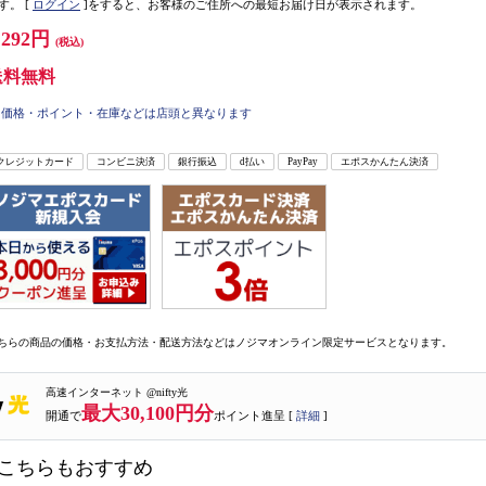
す。
[
ログイン
]をすると、お客様のご住所への最短お届け日が表示されます。
,292円
(税込)
送料無料
価格・ポイント・在庫などは店頭と異なります
クレジットカード
コンビニ決済
銀行振込
d払い
PayPay
エポスかんたん決済
ちらの商品の価格・お支払方法・配送方法などはノジマオンライン限定サービスとなります。
高速インターネット @nifty光
最大30,100円分
開通で
ポイント進呈 [
詳細
]
こちらもおすすめ