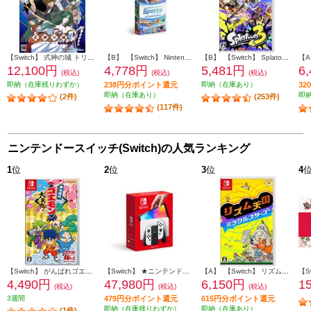
【Switch】 式神の城 トリロジー
【B】 【Switch】 Nintendo Switch Sports（ニンテンドー スイッチ スポーツ）
【B】 【Switch】 Splatoon 3（スプラトゥーン3）
12,100円
4,778円
5,481円
6
(税込)
(税込)
(税込)
即納（在庫残りわずか）
238円分ポイント還元
即納（在庫あり）
3
即納（在庫あり）
即
(2件)
(253件)
(117件)
ニンテンドースイッチ(Switch)の人気ランキング
1
位
2
位
3
位
4
【Switch】 がんばれゴエモン大集合！
【Switch】 ★ニンテンドースイッチ本体 Nintendo Switch（有機ELモデル） Joy-Con(L)/(R) ホワイト
【A】 【Switch】 リズム天国 ミラクルスターズ
4,490円
47,980円
6,150円
1
(税込)
(税込)
(税込)
3週間
479円分ポイント還元
615円分ポイント還元
即納（在庫残りわずか）
即納（在庫あり）
(1件)