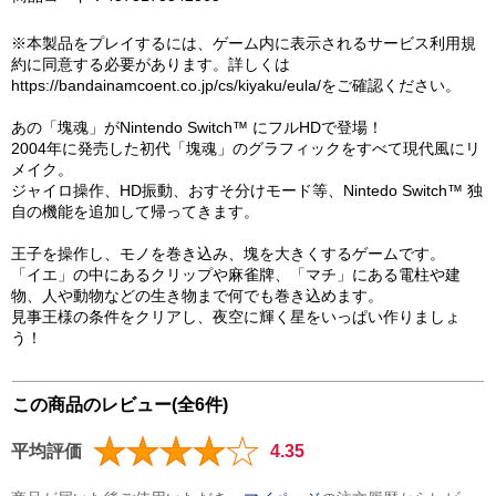
※本製品をプレイするには、ゲーム内に表示されるサービス利用規
約に同意する必要があります。詳しくは
https://bandainamcoent.co.jp/cs/kiyaku/eula/をご確認ください。
あの「塊魂」がNintendo Switch™ にフルHDで登場！
2004年に発売した初代「塊魂」のグラフィックをすべて現代風にリ
メイク。
ジャイロ操作、HD振動、おすそ分けモード等、Nintedo Switch™ 独
自の機能を追加して帰ってきます。
王子を操作し、モノを巻き込み、塊を大きくするゲームです。
「イエ」の中にあるクリップや麻雀牌、「マチ」にある電柱や建
物、人や動物などの生き物まで何でも巻き込めます。
見事王様の条件をクリアし、夜空に輝く星をいっぱい作りましょ
う！
この商品のレビュー(全6件)
平均評価
4.35