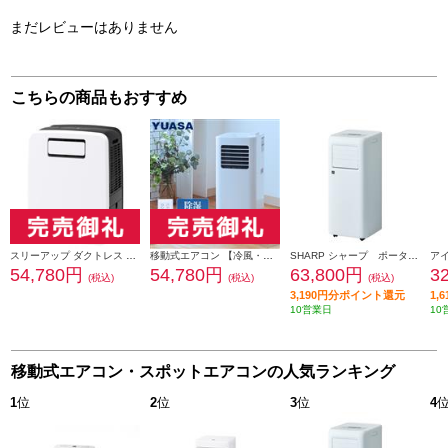
まだレビューはありません
こちらの商品もおすすめ
スリーアップ ダクトレス ハイブリッド冷却 スポットエアクーラー [冷風機/ホワイト] DLT2602WH
移動式エアコン 【冷風・除湿・送風/ホワイト】
SHARP シャープ ポータブルクーラー〈2.1kw（50hz）/冷風・除湿・送風/プラズマクラスター7000/転倒時停止機能〉 AVU24S
54,780円
54,780円
63,800円
3
(税込)
(税込)
(税込)
3,190円分ポイント還元
1,
10営業日
10
移動式エアコン・スポットエアコンの人気ランキング
1
位
2
位
3
位
4