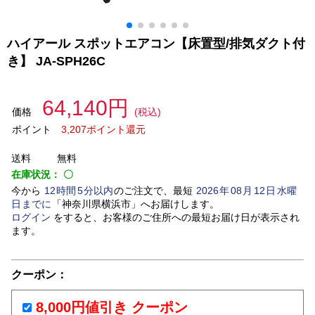
ハイアール スポットエアコン【床置型/排気ダクト付
き】 JA-SPH26C
64,140円
価格
(税込)
ポイント
3,207ポイント還元
送料
無料
在庫状況：
〇
今から
12
時間
5
分以内
のご注文で、最短
2026
年
08
月
12
日
水曜
日
までに
「
神奈川県横浜市
」
へお届けします。
ログイン
をすると、お客様のご住所への最短お届け日が表示され
ます。
クーポン：
8,000円値引き クーポン