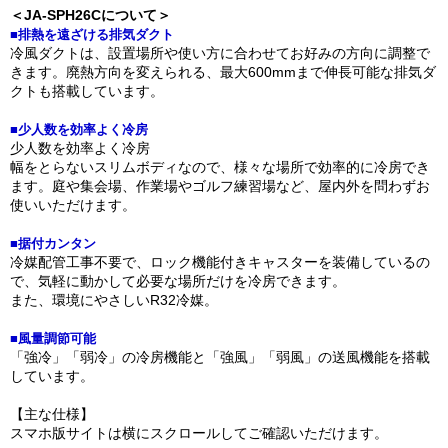
＜JA-SPH26Cについて＞
■排熱を遠ざける排気ダクト
冷風ダクトは、設置場所や使い方に合わせてお好みの方向に調整で
きます。廃熱方向を変えられる、最大600mmまで伸長可能な排気ダ
クトも搭載しています。
■少人数を効率よく冷房
少人数を効率よく冷房
幅をとらないスリムボディなので、様々な場所で効率的に冷房でき
ます。庭や集会場、作業場やゴルフ練習場など、屋内外を問わずお
使いいただけます。
■据付カンタン
冷媒配管工事不要で、ロック機能付きキャスターを装備しているの
で、気軽に動かして必要な場所だけを冷房できます。
また、環境にやさしいR32冷媒。
■風量調節可能
「強冷」「弱冷」の冷房機能と「強風」「弱風」の送風機能を搭載
しています。
【主な仕様】
スマホ版サイトは横にスクロールしてご確認いただけます。