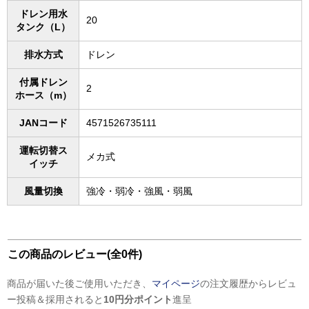
ドレン用水
20
タンク（L）
排水方式
ドレン
付属ドレン
2
ホース（m）
JANコード
4571526735111
運転切替ス
メカ式
イッチ
風量切換
強冷・弱冷・強風・弱風
この商品のレビュー(全0件)
商品が届いた後ご使用いただき、
マイページ
の注文履歴からレビュ
ー投稿＆採用されると
10円分ポイント
進呈