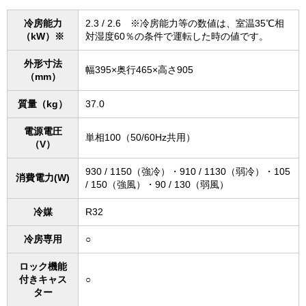
冷房能力
2.3 / 2.6 ※冷房能力等の数値は、室温35℃相
（kW）※
対湿度60％の条件で運転した時の値です。
外形寸法
幅395×奥行465×高さ905
（mm）
質量（kg）
37.0
電源電圧
単相100（50/60Hz共用）
（V）
930 / 1150（強冷）・910 / 1130（弱冷）・105
消費電力(W)
/ 150（強風）・90 / 130（弱風）
冷媒
R32
冷房専用
○
ロック機能
付きキャス
○
ター