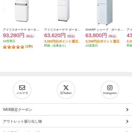
アイリスオーヤマ ポータブルクーラー [3.5kW/インバーター搭載/取付工事不要/移動式エアコン] IPA3526U
アイリスオーヤマ ポータブルクーラー [2.3kW/インバーター搭載/取付工事不要/移動式エアコン] IPK2306SV
SHARP シャープ ポータブルクーラー〈2.1kw（50hz）/冷風・除湿・送風/プラズマクラスター7000/転倒時停止機能〉 AVU24S
93,280円
63,620円
63,800円
4
(税込)
(税込)
(税込)
10営業日
3,181円分ポイント還元
3,190円分ポイント還元
2,
即納（在庫あり）
10営業日
即
(1件)
メルマガ
旧Twitter
Instagram
WEB限定クーポン
アウトレット掘り出し物