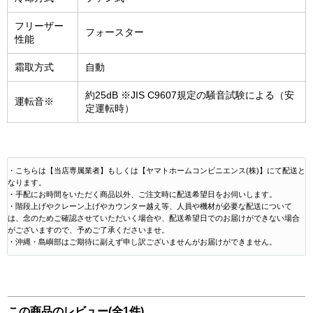
フリーザー
フォースター
性能
霜取方式
自動
約25dB ※JIS C9607規定の騒音試験による（安
運転音※
定運転時）
・こちらは【当店専属業者】もしくは【ヤマトホームコンビニエンス(株)】にて配送と
なります。
・手配にお時間をいただく商品以外、ご注文時に配送希望日をお伺いします。
・階段上げやクレーン上げやカウンター越え等、人員や機材が必要な配送について
は、念のためご確認させていただいく場合や、配送希望日でのお届けができない場合
がございますので、予めご了承くださいませ。
・沖縄・島嶼部はご期待に副えず申し訳ございませんがお届けができません。
この商品のレビュー(全1件)