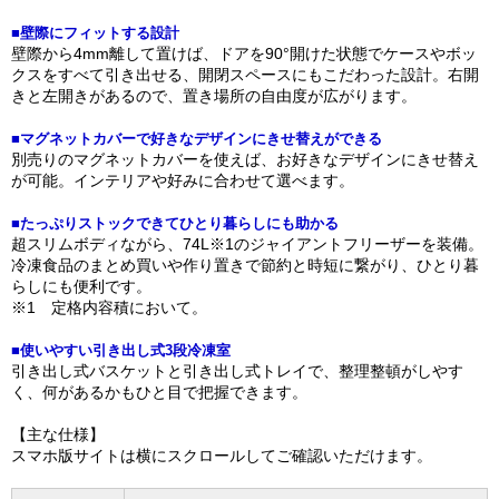
■壁際にフィットする設計
壁際から4mm離して置けば、ドアを90°開けた状態でケースやボッ
クスをすべて引き出せる、開閉スペースにもこだわった設計。右開
きと左開きがあるので、置き場所の自由度が広がります。
■マグネットカバーで好きなデザインにきせ替えができる
別売りのマグネットカバーを使えば、お好きなデザインにきせ替え
が可能。インテリアや好みに合わせて選べます。
■たっぷりストックできてひとり暮らしにも助かる
超スリムボディながら、74L※1のジャイアントフリーザーを装備。
冷凍食品のまとめ買いや作り置きで節約と時短に繋がり、ひとり暮
らしにも便利です。
※1 定格内容積において。
■使いやすい引き出し式3段冷凍室
引き出し式バスケットと引き出し式トレイで、整理整頓がしやす
く、何があるかもひと目で把握できます。
【主な仕様】
スマホ版サイトは横にスクロールしてご確認いただけます。