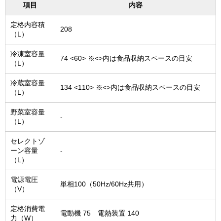
項目
内容
定格内容積
208
（L）
冷凍室容量
74 <60> ※<>内は食品収納スペースの目安
（L）
冷蔵室容量
134 <110> ※<>内は食品収納スペースの目安
（L）
野菜室容量
-
（L）
セレクトゾ
ーン容量
-
（L）
電源電圧
単相100（50Hz/60Hz共用）
（V）
定格消費電
電動機 75 電熱装置 140
力（W）