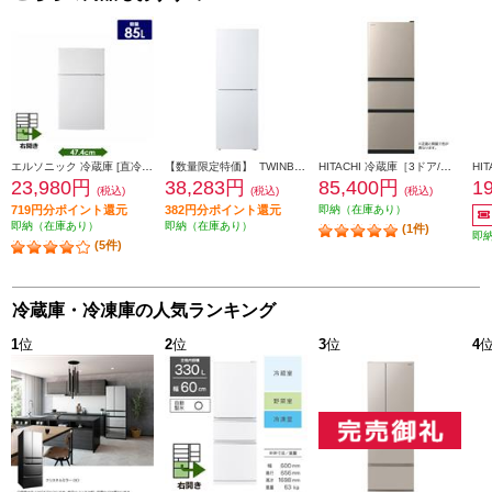
エルソニック 冷蔵庫 [直冷式]【2ドア/右開き/85L/ホワイト】 ECH-R85
【数量限定特価】 TWINBIRD 冷蔵庫[ガラスデザイン][引き出し式大容量冷凍室]【2ドア/右開き/231L/ホワイト】★大型配送対象商品 HR-E923W
HITACHI 冷蔵庫［3ドア/右開き/265L/ライトゴールド] ★大型配送対象商品 R-27X-N
23,980円
38,283円
85,400円
1
(税込)
(税込)
(税込)
719円分ポイント還元
382円分ポイント還元
即納（在庫あり）
即納（在庫あり）
即納（在庫あり）
(1件)
即
(5件)
冷蔵庫・冷凍庫の人気ランキング
1
位
2
位
3
位
4