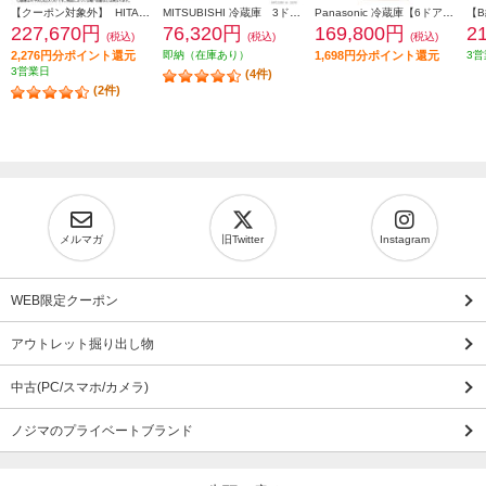
【クーポン対象外】 HITACHI 冷蔵庫【6ドア/観音開き/540L/クリスタルミラー】 ★大型配送対象商品 R-HXC54X-X
MITSUBISHI 冷蔵庫 3ドア/右開き/330L/ホワイト ★大型配送対象商品 MR-C33M-W
Panasonic 冷蔵庫【6ドア/観音開き/501L/ベージュ】★大型配送対象商品 NR-F50EX1-C
227,670円
76,320円
169,800円
2
(税込)
(税込)
(税込)
2,276円分ポイント還元
即納（在庫あり）
1,698円分ポイント還元
3営
3営業日
(4件)
(2件)
メルマガ
旧Twitter
Instagram
WEB限定クーポン
アウトレット掘り出し物
中古(PC/スマホ/カメラ)
ノジマのプライベートブランド