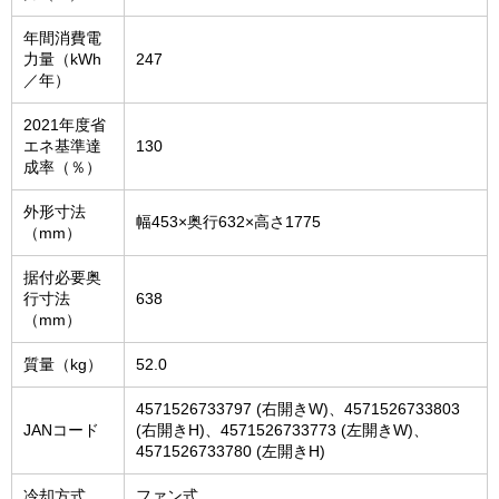
年間消費電
力量（kWh
247
／年）
2021年度省
エネ基準達
130
成率（％）
外形寸法
幅453×奥行632×高さ1775
（mm）
据付必要奥
行寸法
638
（mm）
質量（kg）
52.0
4571526733797 (右開きW)、4571526733803
JANコード
(右開きH)、4571526733773 (左開きW)、
4571526733780 (左開きH)
冷却方式
ファン式