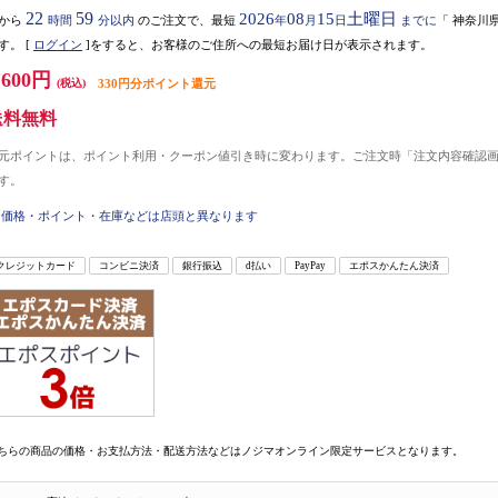
22
59
2026
08
15
土曜日
から
時間
分以内
のご注文で、最短
年
月
日
までに
「
神奈川
す。
[
ログイン
]をすると、お客様のご住所への最短お届け日が表示されます。
,600円
(税込)
330円分ポイント還元
送料無料
元ポイントは、ポイント利用・クーポン値引き時に変わります。ご注文時「注文内容確認
す。
価格・ポイント・在庫などは店頭と異なります
クレジットカード
コンビニ決済
銀行振込
d払い
PayPay
エポスかんたん決済
ちらの商品の価格・お支払方法・配送方法などはノジマオンライン限定サービスとなります。