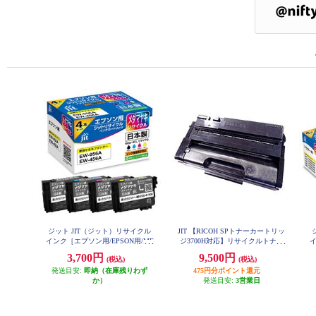
ジット JIT（ジット）リサイクル
JIT 【RICOH SPトナーカートリッ
インク［エプソン用/EPSON用/ME
ジ3700H対応】リサイクルトナー
イ
D-4CL対応 /メダマヤキ/4色セット/
リパック トナーSPトナーカートリ
1
3,700円
9,500円
(税込)
(税込)
JIT-EMED4P ］ JIT-EMED4P
ッジ3700H DVIB413
発送目安:
即納（在庫残りわず
475円分ポイント還元
か）
発送目安:
3営業日