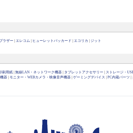
ブラザー
|
エレコム
|
ヒューレットパッカード
|
エコリカ
|
ジット
印刷用紙
|
無線LAN・ネットワーク機器
|
タブレットアクセサリー
|
ストレージ・US
け機器
|
モニター・WEBカメラ・映像音声機器
|
ゲーミングデバイス
|
PC内蔵パーツ
|