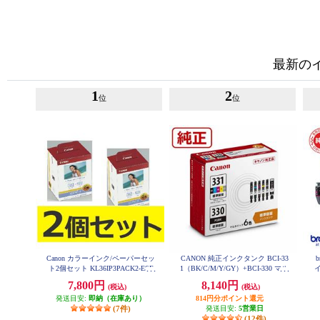
最新の
1
2
位
位
Canon カラーインク/ペーパーセッ
CANON 純正インクタンク BCI-33
ト2個セット KL36IP3PACK2-ESE
1（BK/C/M/Y/GY）+BCI-330 マル
T
チパック BCI-331-330-6MP
7,800円
8,140円
(税込)
(税込)
発送目安:
即納（在庫あり）
814円分ポイント還元
(7件)
発送目安:
5営業日
(12件)