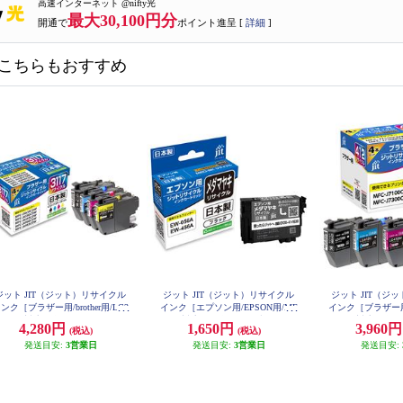
高速インターネット @nifty光
最大30,100円分
開通で
ポイント進呈 [
詳細
]
こちらもおすすめ
ジット JIT（ジット）リサイクル
ジット JIT（ジット）リサイクル
ジット JIT（ジ
ンク［ブラザー用/brother用/LC3
インク［エプソン用/EPSON用/ME
インク［ブラザー用/br
17-4PK対応 /4色セット/JIT-B3117
D-BK対応 /メダマヤキ/ブラック/JI
12-4PK対応 /4色セッ
4,280円
1,650円
3,960
(税込)
(税込)
4P ］ JIT-B31174P
T-EMEDB ］ JIT-EMEDB
］ JIT-B
発送目安:
3営業日
発送目安:
3営業日
発送目安: