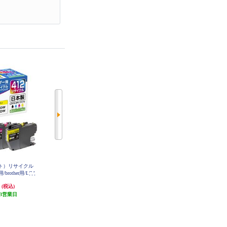
ット）リサイクル
ジット JIT（ジット）リサイクル
ジット JIT（ジット）リサイクル
other用/LC4
インク［エプソン用/EPSON用/ME
インク［エプソン用/EPSON用/KE
ト/JIT-B4124P
D-BK対応 /メダマヤキ/BK2個セッ
TA-5CL 対応 /ケンダマタケトンボ/
円
3,190円
5,300円
(税込)
(税込)
(税込)
4124P
ト/ブラック/JIT-EMEDB2PW ］ JIT
5色セット/JIT-EKETA5P-R/ インク
-EMEDB2PW
3営業日
発送目安:
3営業日
量2倍 ］ JIT-EKETA5P-R
発送目安:
3営業日