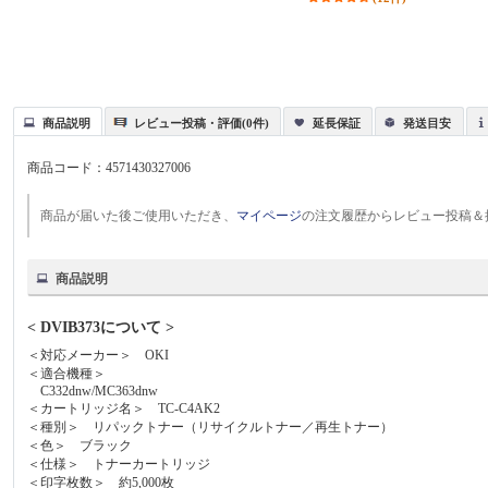
商品説明
レビュー投稿・評価(0件)
延長保証
発送目安
商品コード：
4571430327006
商品が届いた後ご使用いただき、
マイページ
の注文履歴からレビュー投稿＆
商品説明
< DVIB373について >
＜対応メーカー＞ OKI
＜適合機種＞
C332dnw/MC363dnw
＜カートリッジ名＞ TC-C4AK2
＜種別＞ リパックトナー（リサイクルトナー／再生トナー）
＜色＞ ブラック
＜仕様＞ トナーカートリッジ
＜印字枚数＞ 約5,000枚