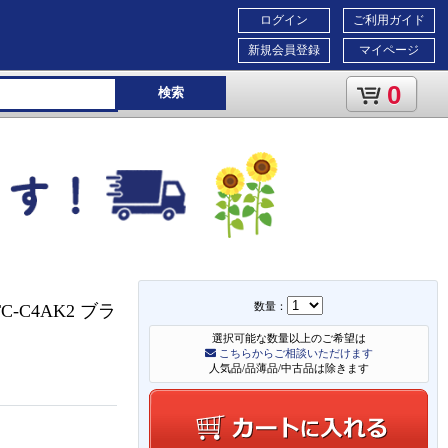
ログイン
ご利用ガイド
新規会員登録
マイページ
0
検索
数量：
-C4AK2 ブラ
選択可能な数量以上のご希望は
こちらからご相談いただけます
人気品/品薄品/中古品は除きます