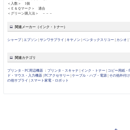
＜入数＞ 1個
＜Ｅ＆Ｑマーク＞ 適合
＜グリーン購入法＞ －－－
関連メーカー（インク・トナー）
シャープ
|
エプソン
|
サンワサプライ
|
キヤノン
|
ペンタックスリコー
|
カシオ
|
関連カテゴリ
プリンタ・PC周辺機器
：
プリンタ・スキャナ
|
インク・トナー
|
コピー用紙・
ド・マウス・入力機器
|
PCアクセサリー
|
ケーブル・ハブ・電源
|
その他外付
の他サプライ
|
スマート家電・ロボット