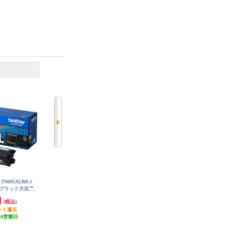
6
7
位
位
位
N695XLBKト
brother 純正インクカートリッジ 4
brother 【お得な2個セット】純正
ブラック大容量
色パック LC411-4PK
インクカートリッジ4色セット LC
XLBK
3117-4PK LC3117-4PK-2-ESET
円
4,565円
11,270円
(税込)
(税込)
(税込)
ント還元
228円分ポイント還元
発送目安:
即納（在庫あり）
10営業日
発送目安:
即納（在庫あり）
(11件)
(102件)