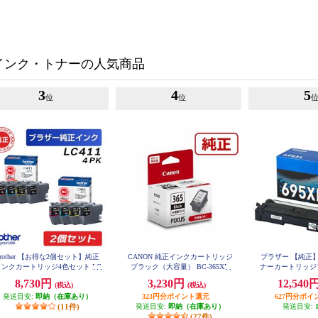
インク・トナーの人気商品
3
4
5
位
位
brother 【お得な2個セット】純正
CANON 純正インクカートリッジ
ブラザー 【純正】T
インクカートリッジ4色セット LC
ブラック（大容量） BC-365XL
ナーカートリッジ
411-4PK LC411-4PK-2-ESET
TN695
8,730円
3,230円
12,540
(税込)
(税込)
発送目安:
即納（在庫あり）
323円分ポイント還元
627円分ポイ
(11件)
発送目安:
即納（在庫あり）
発送目安:
(27件)