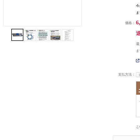
今
ま
6
価格：
還
ま
支払方法：
こ