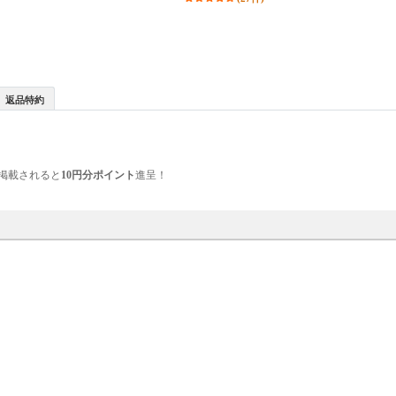
返品特約
掲載されると
10円分ポイント
進呈！