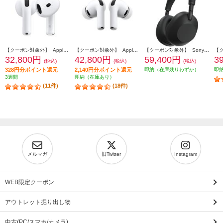
【クーポン対象外】 Apple AirPods4 第4世代 イヤホン ノイズキャンセリング機能 インイヤー 完全ワイヤレス 空間オーディオ MXP93J-A
【クーポン対象外】 Apple AirPodsPro3 ワイヤレス(左右分離)/Bluetooth/カナル型/ノイズキャンセリング/ホワイト MFHP4J-A
【クーポン対象外】 Sony ヘッドホン ワイヤレスノイズキャンセリングステレオヘッドセット【Bluetooth/ハイレゾ対応 /リモコン・マイク対応 /ブラック】 WH-1000XM6-BM
32,800円
42,800円
59,400円
3
(税込)
(税込)
(税込)
328円分ポイント還元
2,140円分ポイント還元
即納（在庫残りわずか）
即
3週間
即納（在庫あり）
(11件)
(18件)
メルマガ
旧Twitter
Instagram
WEB限定クーポン
アウトレット掘り出し物
中古(PC/スマホ/カメラ)