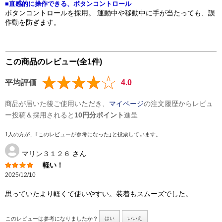
■直感的に操作できる、ボタンコントロール
ボタンコントロールを採用。 運動中や移動中に手が当たっても、誤
作動を防ぎます。
この商品のレビュー(全1件)
平均評価
4.0
商品が届いた後ご使用いただき、
マイページ
の注文履歴からレビュ
ー投稿＆採用されると
10円分ポイント
進呈
1人の方が、｢このレビューが参考になった｣と投票しています。
マリン３１２６
さん
軽い！
2025/12/10
思っていたより軽くて使いやすい。装着もスムーズでした。
このレビューは参考になりましたか？
はい
いいえ