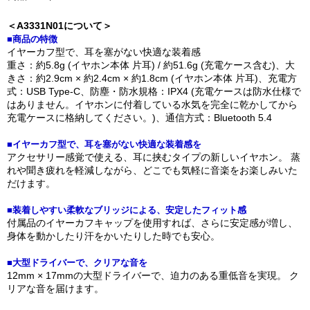
＜A3331N01について＞
■商品の特徴
イヤーカフ型で、耳を塞がない快適な装着感
重さ：約5.8g (イヤホン本体 片耳) / 約51.6g (充電ケース含む)、大
きさ：約2.9cm × 約2.4cm × 約1.8cm (イヤホン本体 片耳)、充電方
式：USB Type-C、防塵・防水規格：IPX4 (充電ケースは防水仕様で
はありません。イヤホンに付着している水気を完全に乾かしてから
充電ケースに格納してください。)、通信方式：Bluetooth 5.4
■イヤーカフ型で、耳を塞がない快適な装着感を
アクセサリー感覚で使える、耳に挟むタイプの新しいイヤホン。 蒸
れや聞き疲れを軽減しながら、どこでも気軽に音楽をお楽しみいた
だけます。
■装着しやすい柔軟なブリッジによる、安定したフィット感
付属品のイヤーカフキャップを使用すれば、さらに安定感が増し、
身体を動かしたり汗をかいたりした時でも安心。
■大型ドライバーで、クリアな音を
12mm × 17mmの大型ドライバーで、迫力のある重低音を実現。 ク
リアな音を届けます。