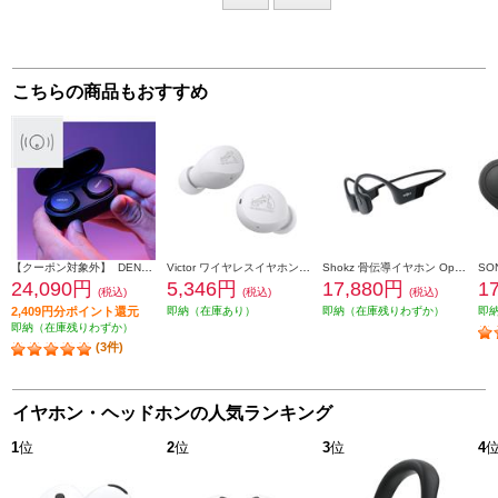
こちらの商品もおすすめ
【クーポン対象外】 DENON イヤホン Denon PerL Pro【ワイヤレス(左右分離)/Bluetooth/オーダーメイドサウンドを実現/アクティブ・ノイズキャンセリング搭載/防滴性能/ブラック】 AHC15PLBKEM
Victor ワイヤレスイヤホン エントリーモデル ホワイト HA-A6T-W
Shokz 骨伝導イヤホン OpenRun【マイク対応 / Bluetooth/ブラック】 SKZEP000003
24,090円
5,346円
17,880円
1
(税込)
(税込)
(税込)
2,409円分ポイント還元
即納（在庫あり）
即納（在庫残りわずか）
即
即納（在庫残りわずか）
(3件)
イヤホン・ヘッドホンの人気ランキング
1
位
2
位
3
位
4