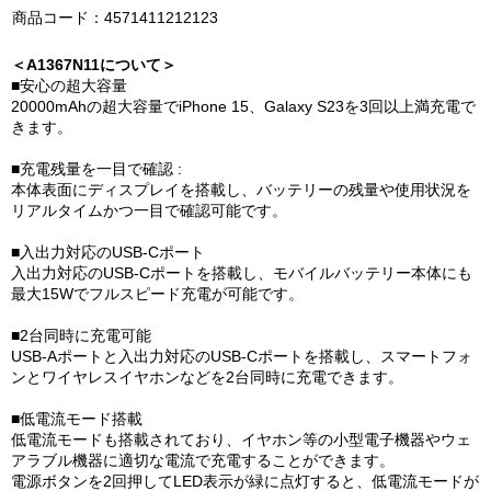
商品コード：4571411212123
＜A1367N11について＞
■安心の超大容量
20000mAhの超大容量でiPhone 15、Galaxy S23を3回以上満充電で
きます。
■充電残量を一目で確認 :
本体表面にディスプレイを搭載し、バッテリーの残量や使用状況を
リアルタイムかつ一目で確認可能です。
■入出力対応のUSB-Cポート
入出力対応のUSB-Cポートを搭載し、モバイルバッテリー本体にも
最大15Wでフルスピード充電が可能です。
■2台同時に充電可能
USB-Aポートと入出力対応のUSB-Cポートを搭載し、スマートフォ
ンとワイヤレスイヤホンなどを2台同時に充電できます。
■低電流モード搭載
低電流モードも搭載されており、イヤホン等の小型電子機器やウェ
アラブル機器に適切な電流で充電することができます。
電源ボタンを2回押してLED表示が緑に点灯すると、低電流モードが