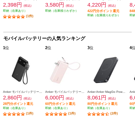
2,398円
3,580円
4,220円
8
(税込)
(税込)
(税込)
即納（在庫あり）
即納（在庫残りわずか）
422円分ポイント還元
8
即納（在庫残りわずか）
即
(1件)
モバイルバッテリーの人気ランキング
1
位
2
位
3
位
4
Anker モバイルバッテリーAnker Power Bank【10000mAh/22.5W/2 Ports/ USB Power Delivery対応 /ﾌﾞﾗｯｸ】 A1388N11
Anker モバイルバッテリーAnker Power Bank【10000mAh/Fusion/Built-In USB-C ケーブル/ USB Power Delivery対応 /2ポート/ﾋﾟﾝｸ】 A1637N51
Anker Anker MagGo Power Bank 10000mAh Slim ブラック A1664N11
2,860円
6,000円
8,061円
6
(税込)
(税込)
(税込)
28円分ポイント還元
60円分ポイント還元
80円分ポイント還元
6
即納（在庫あり）
即納（在庫あり）
即納（在庫あり）
即
(1件)
(1件)
(2件)