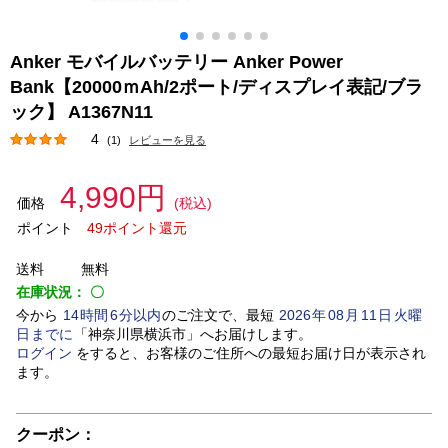
Anker モバイルバッテリー Anker Power
Bank【20000ｍAh/2ポート/ディスプレイ表記/ブラ
ック】 A1367N11
4
(1)
レビューを見る
4,990円
価格
(税込)
ポイント
49ポイント還元
送料
無料
在庫状況：
〇
今から
14
時間
6
分以内
のご注文で、最短
2026
年
08
月
11
日
火曜
日
までに
「
神奈川県横浜市
」
へお届けします。
ログイン
をすると、お客様のご住所への最短お届け日が表示され
ます。
クーポン：