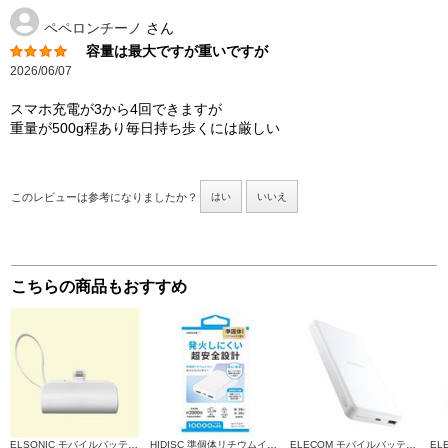
ペペロンチーノ
さん
容量は最大ですが重いですが
2026/06/07
スマホ充電が3から4回できますが
重量が500g程あり毎日持ち歩くには厳しい
このレビューは参考になりましたか？
はい
いいえ
こちらの商品もおすすめ
ELSONIC モバイルバッテリー【5000mAh/Lightning コネクタ付き/ケーブルレス/直挿し/大容量/コンパクト/ホワイト】 ECHMB50LMZ
HIDISC 準個体リチウムイオンモバイルバッテリー 発火しにくい超安全設計 10000ｍAh [ホワイト] HD4-SSMBTC10WH
ELECOM モバイルバッテリー 【12000mAh PD 20Wリン酸鉄リチウムイオン ホワイト】 DE-C39-12000WH