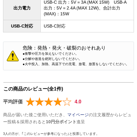
USB-C 出力：5V = 3A (MAX 15W) USB-A
出力電力
出力：5V = 2.4A (MAX 12W)、合計出力
(MAX)：15W
USB-C対応
USB-C対応
危険：発熱・発火・破裂のおそれあり
●衝撃や圧力を加えないでください。
●分解や改造を絶対しないでください。
●火中投入、加熱、高温下での充電、放電、放置をしないでください。
この商品のレビュー(全1件)
平均評価
4.0
商品が届いた後ご使用いただき、
マイページ
の注文履歴からレビュ
ー投稿＆採用されると
10円分ポイント
進呈
3人の方が、｢このレビューが参考になった｣と投票しています。