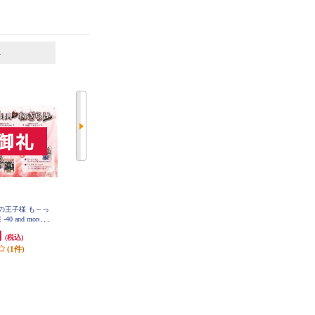
6
7
位
位
位
ニスの王子様 も～っ
【Switch】 ★ニンテンドースイッ
【A】 【Switch】 トモダチコレク
 and more...
チ ライト 本体 Nintendo Switch Lit
ション わくわく生活
員長からのねぎ
e コーラル
円
29,980円
6,403円
(税込)
(税込)
(税込)
ィション
(1件)
299円分ポイント還元
320円分ポイント還元
発送目安:
即納（在庫残りわず
発送目安:
即納（在庫あり）
か）
(12件)
(36件)