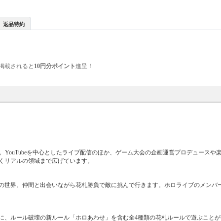
返品特約
掲載されると
10円分ポイント
進呈！
す。YouTubeを中心としたライブ配信のほか、ゲーム大会の企画運営プロデュースや
くリアルの領域まで広げています。
の世界。仲間と出会いながら花札勝負で敵に挑んで行きます。ホロライブのメンバ
に、ルール破壊の新ルール「ホロあわせ」を含む全4種類の花札ルールで遊ぶことが