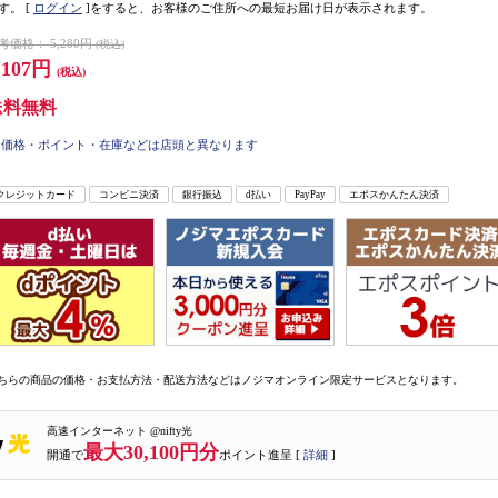
す。
[
ログイン
]をすると、お客様のご住所への最短お届け日が表示されます。
考価格：
5,280円
(税込)
,107円
(税込)
送料無料
価格・ポイント・在庫などは店頭と異なります
クレジットカード
コンビニ決済
銀行振込
d払い
PayPay
エポスかんたん決済
ちらの商品の価格・お支払方法・配送方法などはノジマオンライン限定サービスとなります。
高速インターネット @nifty光
最大30,100円分
開通で
ポイント進呈 [
詳細
]