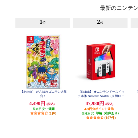
最新のニンテンド
1
2
位
位
【Switch】 がんばれゴエモン大集
【Switch】 ★ニンテンドースイッ
【
合！
チ本体 Nintendo Switch（有機ELモ
デル） Joy-Con(L)/(R) ホワイト
4,490円
47,980円
(税込)
(税込)
発送目安:
3週間
479円分ポイント還元
(1件)
発送目安:
即納（在庫あり）
(197件)