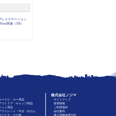
プレイステーション
Xbox関連（XB）
株式会社ノジマ
カーナビ・カー用品
サイトマップ
アウトドア・キャンプ用品
採用情報
ペット用品
ご利用規約
アウトレット・中古・白ロム
会社案内
サービス・その他
個人情報保護方針