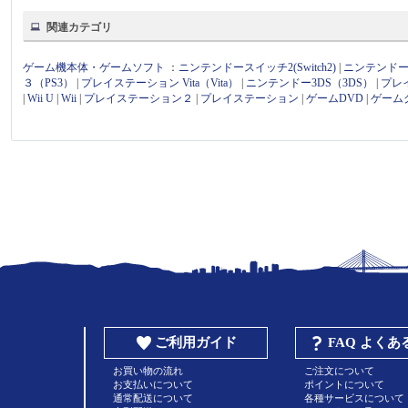
関連カテゴリ
ゲーム機本体・ゲームソフト
：
ニンテンドースイッチ2(Switch2)
|
ニンテンドース
３（PS3）
|
プレイステーション Vita（Vita）
|
ニンテンドー3DS（3DS）
|
プレ
|
Wii U
|
Wii
|
プレイステーション２
|
プレイステーション
|
ゲームDVD
|
ゲーム
ご利用ガイド
FAQ よく
お買い物の流れ
ご注文について
お支払いについて
ポイントについて
通常配送について
各種サービスについて