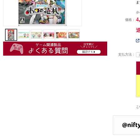
ま
参
4
価格：
支払方法：
こ