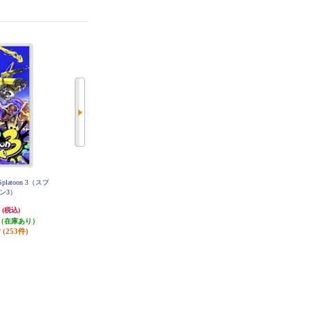
platoon 3（スプ
【A】 【Switch】 トモダチコレク
【A】 【Switch】 リズム天国 ミラ
ン3）
ション わくわく生活
クルスターズ
円
6,403円
6,150円
(税込)
(税込)
(税込)
（在庫あり）
320円分ポイント還元
615円分ポイント還元
(253件)
発送目安:
即納（在庫あり）
発送目安:
即納（在庫あり）
(12件)
(8件)