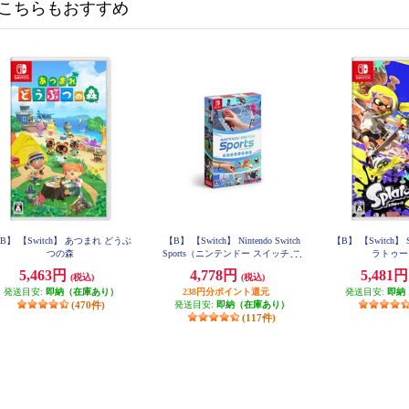
こちらもおすすめ
B】 【Switch】 あつまれ どうぶ
【B】 【Switch】 Nintendo Switch
【B】 【Switch】 S
つの森
Sports（ニンテンドー スイッチ ス
ラトゥー
ポーツ）
5,463円
4,778円
5,481
(税込)
(税込)
発送目安:
即納（在庫あり）
238円分ポイント還元
発送目安:
即納
(470件)
発送目安:
即納（在庫あり）
(117件)