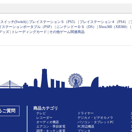
イッチ(Switch)
|
プレイステーション５（PS5）
|
プレイステーション４（PS4）
|
イステーションポータブル（PSP）
|
ニンテンドーＤＳ（DS）
|
Xbox360（XB360）
|
グッズ
|
トレーディングカード
|
その他ゲーム関連商品
商品カテゴリ
あるご質問
テレビ
ドライヤー
レコーダー
デジカメ・ビデオカメラ
オーディオ機器
パソコン・タブレットPC
エアコン・季節家電
PC周辺機器
調理・キッチン家電
プリンタ