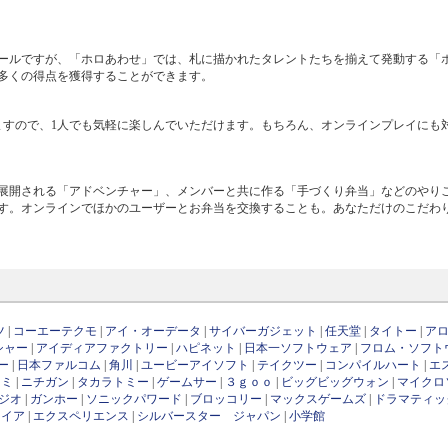
ールですが、「ホロあわせ」では、札に描かれたタレントたちを揃えて発動する「
多くの得点を獲得することができます。
ますので、1人でも気軽に楽しんでいただけます。もちろん、オンラインプレイにも
展開される「アドベンチャー」、メンバーと共に作る「手づくり弁当」などのやり
す。オンラインでほかのユーザーとお弁当を交換することも。あなただけのこだわ
ツ
|
コーエーテクモ
|
アイ・オーデータ
|
サイバーガジェット
|
任天堂
|
タイトー
|
ア
シャー
|
アイディアファクトリー
|
ハピネット
|
日本一ソフトウェア
|
フロム・ソフト
ー
|
日本ファルコム
|
角川
|
ユービーアイソフト
|
テイクツー
|
コンパイルハート
|
エ
ナミ
|
ニチガン
|
タカラトミー
|
ゲームサー
|
３ｇｏｏ
|
ビッグビッグウォン
|
マイクロ
ジオ
|
ガンホー
|
ソニックパワード
|
ブロッコリー
|
マックスゲームズ
|
ドラマティッ
ワイア
|
エクスペリエンス
|
シルバースター ジャパン
|
小学館