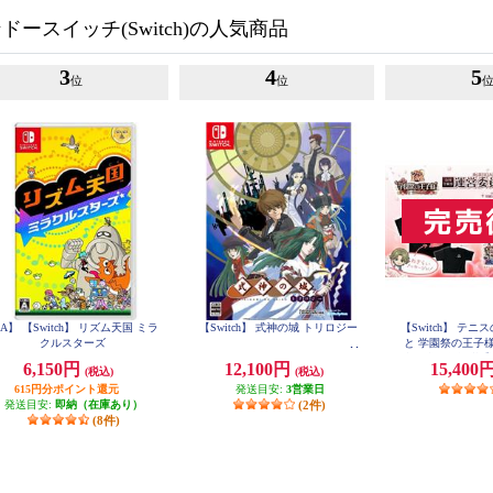
ースイッチ(Switch)の人気商品
3
4
5
位
位
A】 【Switch】 リズム天国 ミラ
【Switch】 式神の城 トリロジー
【Switch】 テ
クルスターズ
と 学園祭の王子様 -40
合同学園祭運営委
6,150円
12,100円
15,400
(税込)
(税込)
らいエデ
615円分ポイント還元
発送目安:
3営業日
発送目安:
即納（在庫あり）
(2件)
(8件)