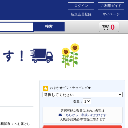
ログイン
ご利用ガイド
新規会員登録
マイページ
0
検索
おまかせギフトラッピング★
数量：
選択可能な数量以上のご希望は
こちらからご相談いただけます
人気品/品薄品/中古品は除きます
県横浜市
」
へお届けし