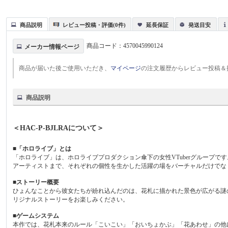
商品説明
レビュー投稿・評価(0件)
延長保証
発送目安
商品コード：
4570045990124
メーカー情報ページ
商品が届いた後ご使用いただき、
マイページ
の注文履歴からレビュー投稿＆
商品説明
＜HAC-P-BJLRAについて＞
■「ホロライブ」とは
「ホロライブ」は、ホロライブプロダクション傘下の女性VTuberグループで
アーティストまで、それぞれの個性を生かした活躍の場をバーチャルだけでな
■ストーリー概要
ひょんなことから彼女たちが紛れ込んだのは、花札に描かれた景色が広がる謎
リジナルストーリーをお楽しみください。
■ゲームシステム
本作では、花札本来のルール「こいこい」「おいちょかぶ」「花あわせ」の他