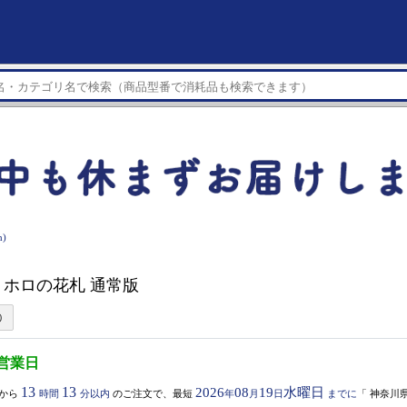
)
h】 ホロの花札 通常版
5営業日
13
13
2026
08
19
水曜日
から
時間
分以内
のご注文で、最短
年
月
日
までに
「
神奈川