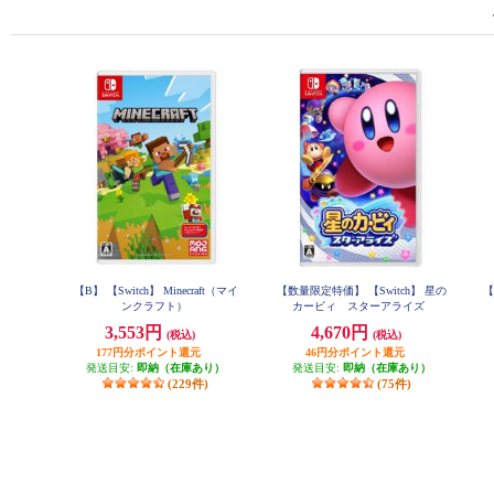
【B】 【Switch】 Minecraft（マイ
【数量限定特価】 【Switch】 星の
【
ンクラフト）
カービィ スターアライズ
3,553円
4,670円
(税込)
(税込)
177円分ポイント還元
46円分ポイント還元
発送目安:
即納（在庫あり）
発送目安:
即納（在庫あり）
(229件)
(75件)