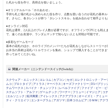
た札から役を作り、高得点を狙いましょう。
●オリジナルルール「ホロあわせ」
手持ち札と場の札から決められた役を作り、点数を競い合うのが花札の基本ル
す。さらに、各タレントが持つ「タレントスキル」を組み合わせて相手よりも
●オンライン対応
花札は通常、2人以上のプレイ人数が必要ですが、オフラインでCPUとも戦え
で、遠くのお友達や、ランダムマッチで知らない人とも対戦が可能です。
●多彩なゲームモード
基本の花札のほか、ホロライブのメンバーたちが花札をしながらストーリーが
お弁当の具材は花札バトルでコインを集め、ショップで購入することができま
作ってみてくださいね。
関連メーカー（ニンテンドースイッチ(Switch)）
スクウェア・エニックス
|
エレコム
|
カプコン
|
セガ
|
エレクトロニック・アー
ムコ
|
プロトタイプ
|
アトラス
|
マーベラス
|
キーズファクトリー
|
D3パブリッ
テムワークス
|
スパイク・チュンソフト
|
レベルファイブ
|
ファイブ・ピー・ビ
ステムソフト・アルファ
|
ゲームテック
|
ワーナー
|
フリュー
|
イマジニア
|
コ
|
エルソニック
|
拓洋興業
|
アイレックス
|
アクアプラス
|
オーイズミ・アミュー
ティ・クリエイツ
|
エンターグラム
|
アガツマ
|
日本コロムビア
|
ＤＭＭ
|
アク