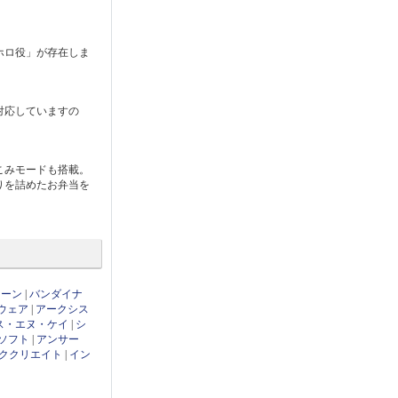
ホロ役」が存在しま
対応していますの
こみモードも搭載。
りを詰めたお弁当を
ローン
|
バンダイナ
ウェア
|
アークシス
ス・エヌ・ケイ
|
シ
ソフト
|
アンサー
ククリエイト
|
イン