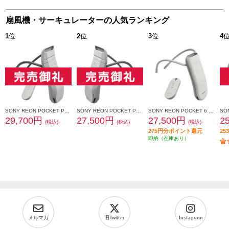
扇風機・サーキュレーターの人気ランキング
1
位
2
位
3
位
4
SONY REON POCKET PRO Plus （レオンポケットプロプラス）センシングキット RNPK-P1PT
SONY REON POCKET PRO Plus（レオンポケットプロプラス） RNPK-P1P
SONY REON POCKET 6 （レオンポケット 6）センシングキット RNPK-6T
29,700円
27,500円
27,500円
2
(税込)
(税込)
(税込)
275円分ポイント還元
2
即納（在庫あり）
メルマガ
旧Twitter
Instagram