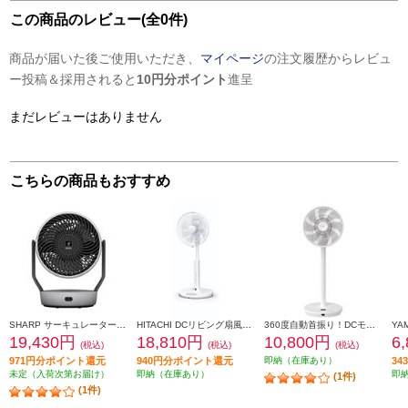
この商品のレビュー(全0件)
商品が届いた後ご使用いただき、
マイページ
の注文履歴からレビュ
ー投稿＆採用されると
10円分ポイント
進呈
まだレビューはありません
こちらの商品もおすすめ
SHARP サーキュレーター【上下左右首振り/プラズマクラスターNEXT/ライトグレー】 PK-18S03-H
HITACHI DCリビング扇風機 リモコン付 左右首振り HEF-DL300H
360度自動首振り！DCモーターを搭載したリビング扇風機 YAMAZEN DCモーターリビング扇風機[360度首振り/8枚羽根/左右自動首振り/風量12段階/入切Wタイマー/減光機能/チャイルドロック/リモコン付き/ホワイト] YLRX-CMD301-W
19,430円
18,810円
10,800円
6
(税込)
(税込)
(税込)
971円分ポイント還元
940円分ポイント還元
即納（在庫あり）
3
未定（入荷次第お届け）
即納（在庫あり）
即
(1件)
(1件)