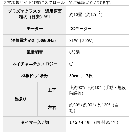
スマホ版サイトは横にスクロールしてご確認いただけます。
プラズマクラスター適用床面
2
約10畳（約17m
）
積の（目安）※1
モーター
DCモーター
消費電力※2（50/60Hz）
21W［2.2W］
風量切替
8段階
ネイチャ―テクノロジー
◯
羽根径 ／ 枚数
30cm ／ 7枚
上約90°/ 下約10°（手動・無段
上下
階調整）
首振り
約60° / 約90° / 約120°（自
左右
動）
タイマー入 / 切
1 / 2 / 4 / 8h（同時設定可）