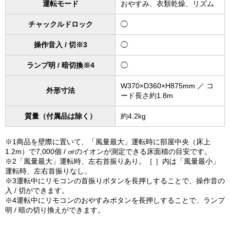
運転モード
おやすみ、衣類乾燥、リズム
チャックルドロック
◯
操作音入 / 切※3
◯
ランプ明 / 暗切換※4
◯
W370×D360×H875mm ／ コ
外形寸法
ード長さ約1.8m
質量（付属品は除く）
約4.2kg
※1商品を壁際に置いて、「風量最大」運転時に部屋中央（床上
1.2m）で7,000個 / ㎠のイオンが測定できる床面積の目安です。
※2「風量最大」運転時、左右首振りあり。［ ］内は「風量最小」
運転時、左右首振りなし。
※3運転中にリモコンの首振りボタンを長押しすることで、操作音の
入 / 切ができます。
※4運転中にリモコンのおやすみボタンを長押しすることで、ランプ
明 / 暗の切り換えができます。