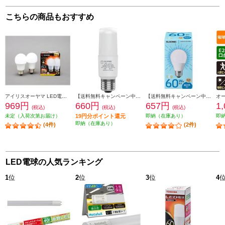
こちらの商品もおすすめ
アイリスオーヤマ LED電球 E26 広配光 60形相当 電球色 2個セット LDA7L-G-6T62P
【送料無料キャンペーン中】 ELSONIC LED電球【E26T型/40W/電球色】 ECE26T40L
【送料無料キャンペーン中】 ELSONIC LED電球E26【60形/昼白色】 LDA6NGE2660WE
969円
660円
657円
1
(税込)
(税込)
(税込)
未定（入荷次第お届け）
19円分ポイント還元
即納（在庫あり）
即
即納（在庫あり）
(4件)
(2件)
LED電球の人気ランキング
1
位
2
位
3
位
4