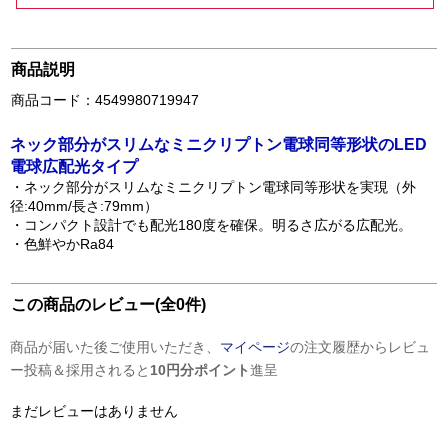
商品説明
商品コード：4549980719947
ネック部分がスリムなミニクリプトン電球同等形状のLED
電球広配光タイプ
・ネック部分がスリムなミニクリプトン電球同等形状を実現（外
径:40mm/長さ:79mm）
・コンパクト設計でも配光180度を確保。明るさ広がる広配光。
・色鮮やかRa84
この商品のレビュー(全0件)
商品が届いた後ご使用いただき、
マイページ
の注文履歴からレビュ
ー投稿＆採用されると
10円分ポイント
進呈
まだレビューはありません