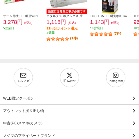
オーム電機 LED直管40ラピッド 22.0W 昼白色 LDF40SSN2224PA
ホタルクス ホタルクス 片側給電 要工事 直管LEDランプ20形(FL20相当) 屋内用 10.0W 昼白色(5000K) 全光束1550lm G13口金 580mm LD20T50-10-15G13-H1
TOSHIBA LED電球(810lm/電球色・T形E26口金・60W相当) 全方向約300度 LDT7L-G-S-60V1
3,278円
1,118円
1,143円
9
(税込)
(税込)
(税込)
5営業日
11円分ポイント還元
10営業日
10
3週間
(7件)
(1件)
メルマガ
旧Twitter
Instagram
WEB限定クーポン
アウトレット掘り出し物
中古(PC/スマホ/カメラ)
ノジマのプライベートブランド