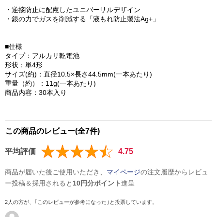
・逆接防止に配慮したユニバーサルデザイン
・銀の力でガスを削減する「液もれ防止製法Ag+」
■仕様
タイプ：アルカリ乾電池
形状：単4形
サイズ(約)：直径10.5×長さ44.5mm(一本あたり)
重量（約）：11g(一本あたり)
商品内容：30本入り
この商品のレビュー(全7件)
平均評価
4.75
商品が届いた後ご使用いただき、
マイページ
の注文履歴からレビュ
ー投稿＆採用されると
10円分ポイント
進呈
2人の方が、｢このレビューが参考になった｣と投票しています。