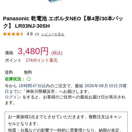
Panasonic 乾電池 エボルタNEO【単4形/30本パッ
ク】 LR03NJ-30SH
4.8
(7)
レビューを見る
3,480円
価格
(税込)
ポイント
174ポイント還元
送料
無料
在庫状況：
〇
今から
18
時間
47
分以内
のご注文で、最短
2026
年
08
月
10
日
月曜
日
までに
「
神奈川県横浜市
」
へお届けします。
ログイン
をすると、お客様のご住所への最短お届け日が表示され
ます。
お一家族様2点までとさせていただきます。複数注文はキャン
セルとなります。
地震・台風などの影響で一時的に需要増となり、納期が未定、