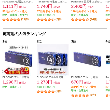
Panasonic 乾電池 エボルタNEO【単1形/4本パック】 LR20NJ-4SW
Panasonic 乾電池 エボルタNEO【単4形/12本パック】 LR03NJ-12SW
Panasonic 乾電池 エボルタNEO【単4形/20本パック】 LR03NJ-20SW
1,111円
1,740円
2,400円
1
(税込)
(税込)
(税込)
55円分ポイント還元
87円分ポイント還元
120円分ポイント還元
8
即納（在庫残りわずか）
即納（在庫あり）
即納（在庫あり）
即
(11件)
(2件)
(14件)
乾電池の人気ランキング
1
位
2
位
3
位
4
ELSONIC アルカリ電池 単3電池×12本 2個セット ESYT3P12-2
ELSONIC アルカリ電池 単4電池×8本 3個セット ESYT4P08-3
ELSONIC アルカリ電池 単3電池×12本 ESYT3P12
1,298円
1,278円
670円
1
(税込)
(税込)
(税込)
即納（在庫あり）
即納（在庫あり）
33円分ポイント還元
8
即納（在庫あり）
即
(1件)
(1件)