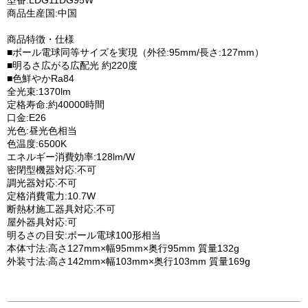
型番:LDG11DG95W
商品生産国:中国
商品特徴・仕様
■ボール電球同等サイズを実現（外径:95mm/長さ:127mm）
■明るさ広がる広配光 約220度
■色鮮やかRa84
全光束:1370lm
定格寿命:約40000時間
口金:E26
光色:昼光色相当
色温度:6500K
エネルギー消費効率:128lm/W
密閉型機器対応:不可
調光器対応:不可
定格消費電力:10.7W
断熱材施工器具対応:不可
屋外器具対応:可
明るさの目安:ボール電球100形相当
本体寸法:高さ127mm×幅95mm×奥行95mm 質量132g
外装寸法:高さ142mm×幅103mm×奥行103mm 質量169g