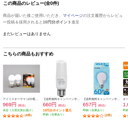
この商品のレビュー(全0件)
商品が届いた後ご使用いただき、
マイページ
の注文履歴からレビュ
ー投稿＆採用されると
10円分ポイント
進呈
まだレビューはありません
こちらの商品もおすすめ
アイリスオーヤマ LED電球 E26 広配光 60形相当 電球色 2個セット LDA7L-G-6T62P
【送料無料キャンペーン中】 ELSONIC LED電球【E26T型/40W/電球色】 ECE26T40L
【送料無料キャンペーン中】 ELSONIC LED電球E26【60形/昼白色】 LDA6NGE2660WE
969円
660円
657円
1
(税込)
(税込)
(税込)
未定（入荷次第お届け）
19円分ポイント還元
即納（在庫あり）
即
即納（在庫あり）
(4件)
(2件)