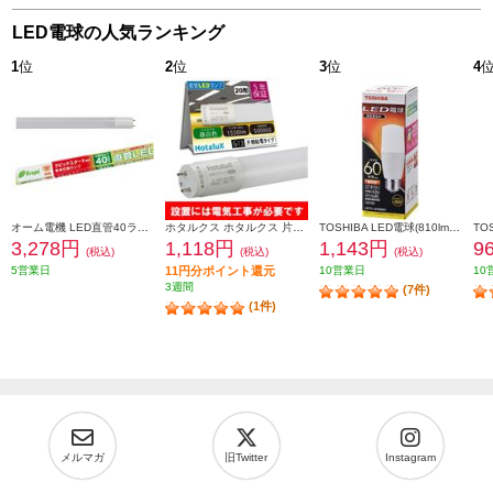
LED電球の人気ランキング
1
位
2
位
3
位
4
オーム電機 LED直管40ラピッド 22.0W 昼白色 LDF40SSN2224PA
ホタルクス ホタルクス 片側給電 要工事 直管LEDランプ20形(FL20相当) 屋内用 10.0W 昼白色(5000K) 全光束1550lm G13口金 580mm LD20T50-10-15G13-H1
TOSHIBA LED電球(810lm/電球色・T形E26口金・60W相当) 全方向約300度 LDT7L-G-S-60V1
3,278円
1,118円
1,143円
9
(税込)
(税込)
(税込)
5営業日
11円分ポイント還元
10営業日
10
3週間
(7件)
(1件)
メルマガ
旧Twitter
Instagram