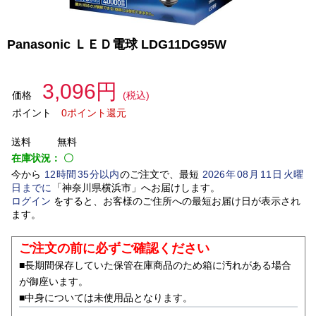
Panasonic ＬＥＤ電球 LDG11DG95W
3,096円
価格
(税込)
ポイント
0ポイント還元
送料
無料
在庫状況：
〇
今から
12
時間
35
分以内
のご注文で、最短
2026
年
08
月
11
日
火曜
日
までに
「
神奈川県横浜市
」
へお届けします。
ログイン
をすると、お客様のご住所への最短お届け日が表示され
ます。
ご注文の前に必ずご確認ください
■長期間保存していた保管在庫商品のため箱に汚れがある場合
が御座います。
■中身については未使用品となります。