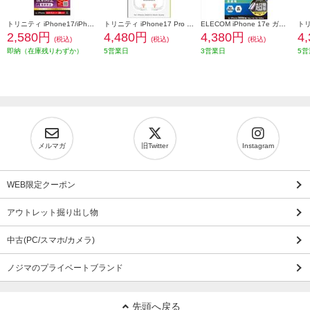
トリニティ iPhone17/iPhone 16 Pro ケースとの相性抜群 ゴリラガラス 反射防止 画面保護強化ガラス TR-IP25M2-GLS-GOAG
トリニティ iPhone17 Pro [LIGHT SHIELD Solid MagStand] MagSafe対応 超精密設計 衝撃吸収 リングスタンド付きハイブリッドクリアケース シルバーリングスタンド TR-IP25M3-LDSMS-LSV
ELECOM iPhone 17e ガラスフィルム 超極薄 ブルーライトカット 超簡単貼り付けツール PM-A26SFLGUSTBL
2,580円
4,480円
4,380円
4
(税込)
(税込)
(税込)
即納（在庫残りわずか）
5営業日
3営業日
5営
メルマガ
旧Twitter
Instagram
WEB限定クーポン
アウトレット掘り出し物
中古(PC/スマホ/カメラ)
ノジマのプライベートブランド
先頭へ戻る