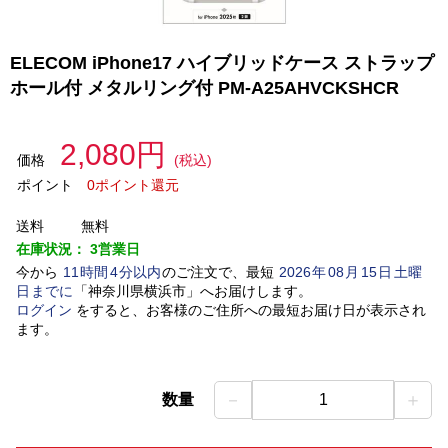
ELECOM iPhone17 ハイブリッドケース ストラップ
ホール付 メタルリング付 PM-A25AHVCKSHCR
2,080円
価格
(税込)
ポイント
0ポイント還元
送料
無料
在庫状況：
3営業日
今から
11
時間
4
分以内
のご注文で、最短
2026
年
08
月
15
日
土曜
日
までに
「
神奈川県横浜市
」
へお届けします。
ログイン
をすると、お客様のご住所への最短お届け日が表示され
ます。
－
＋
数量
1