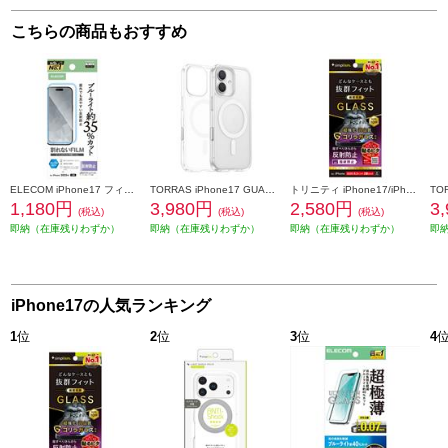
こちらの商品もおすすめ
ELECOM iPhone17 フィルム ブルーライトカット 指紋防止 反射防止 PM-A25AFLBLN
TORRAS iPhone17 GUARDIAN-MAG ケース クリア X00FX3033CR
トリニティ iPhone17/iPhone 16 Pro ケースとの相性抜群 ゴリラガラス 反射防止 画面保護強化ガラス TR-IP25M2-GLS-GOAG
1,180円
3,980円
2,580円
3
(税込)
(税込)
(税込)
即納（在庫残りわずか）
即納（在庫残りわずか）
即納（在庫残りわずか）
即
iPhone17の人気ランキング
1
位
2
位
3
位
4