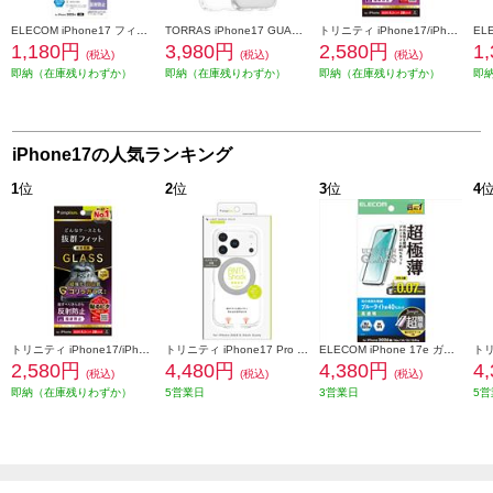
ELECOM iPhone17 フィルム ブルーライトカット 指紋防止 反射防止 PM-A25AFLBLN
TORRAS iPhone17 GUARDIAN-MAG ケース クリア X00FX3033CR
トリニティ iPhone17/iPhone 16 Pro ケースとの相性抜群 ゴリラガラス 反射防止 画面保護強化ガラス TR-IP25M2-GLS-GOAG
1,180円
3,980円
2,580円
1
(税込)
(税込)
(税込)
即納（在庫残りわずか）
即納（在庫残りわずか）
即納（在庫残りわずか）
即
iPhone17の人気ランキング
1
位
2
位
3
位
4
トリニティ iPhone17/iPhone 16 Pro ケースとの相性抜群 ゴリラガラス 反射防止 画面保護強化ガラス TR-IP25M2-GLS-GOAG
トリニティ iPhone17 Pro [LIGHT SHIELD Solid MagStand] MagSafe対応 超精密設計 衝撃吸収 リングスタンド付きハイブリッドクリアケース シルバーリングスタンド TR-IP25M3-LDSMS-LSV
ELECOM iPhone 17e ガラスフィルム 超極薄 ブルーライトカット 超簡単貼り付けツール PM-A26SFLGUSTBL
2,580円
4,480円
4,380円
4
(税込)
(税込)
(税込)
即納（在庫残りわずか）
5営業日
3営業日
5営