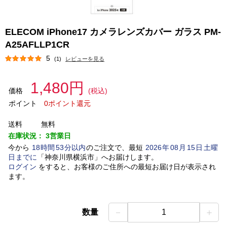
ELECOM iPhone17 カメラレンズカバー ガラス PM-
A25AFLLP1CR
5
(1)
レビューを見る
1,480円
価格
(税込)
ポイント
0ポイント還元
送料
無料
在庫状況：
3営業日
今から
18
時間
53
分以内
のご注文で、最短
2026
年
08
月
15
日
土曜
日
までに
「
神奈川県横浜市
」
へお届けします。
ログイン
をすると、お客様のご住所への最短お届け日が表示され
ます。
－
＋
数量
1