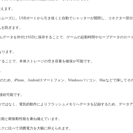
て使えます。
スムーズに。USBポートから引き抜くと自動でシャッターが開閉し、コネクター部
入を防ぎます。
n(R) 4での動作確認済み。ゲームデータを外付けSSDに保存することで、ゲームの起動時間やセーブデータ
みとなります。
外付けSSDに保存することで、本体ストレージの空き容量を確保が可能です。
ん。
、iPhone、Androidスマートフォン、Windowsパソコン、Macなどで挿して
のまま接続可能です。
のではなく、電気的動作によりフラッシュメモリへデータを記録するため、データ
性能と耐振動性能を兼ね備えています。
スクに比べて消費電力を大幅に抑えられます。