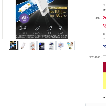
今
す
2
価格：
還
ま
支払方法：
こ