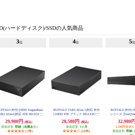
D(ハードディスク)/SSDの人気商品
3
4
5
位
位
UFFALO 外付けHDD SeagateBasic
BUFFALO USB3.2(Gen.1)対応 外付
BUFFALO 外付けH
SB3.2(Gen1)対応 4TB HD-SGDA4
けHDD 4TB ブラック HD-LE4U3-B
シリーズ【SeeQV
U3-B
B
ボルト）対応/3.5
29,980円
28,580円
32,980
(税込)
(税込)
ック】 HD-S
発送目安:
即納（在庫あり）
発送目安:
1ヶ月
3,298円分ポ
(7件)
(10件)
発送目安:
即納