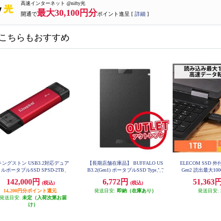
高速インターネット @nifty光
最大30,100円分
開通で
ポイント進呈 [
詳細
]
こちらもおすすめ
キングストン USB3.2対応デュア
【長期店舗在庫品】 BUFFALO US
ELECOM SSD 外付
ルポータブルSSD SPSD-2TB
B3.2(Gen1) ポータブルSSD TypeA 2
Gen2 読出最大10
50GB ブラック SSD-PG250U3-BC
ド式 ノック式 高
142,000円
6,772円
51,363
(税込)
(税込)
軽量 ブラック ESD-
14,200円分ポイント還元
発送目安:
即納（在庫あり）
発送目安:
発送目安:
未定（入荷次第お届
け）