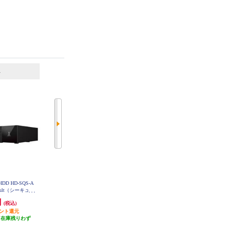
6
7
位
位
位
DD HD-SQS-A
BUFFALO 外付けHDD【CMR HD
【長期店舗在庫品】 BUFFALO US
ault（シーキュー
D搭載/USB3.2(Gen1)対応/6TB】 H
B3.2(Gen1) ポータブルSSD TypeA 2
D-EDC6U3-BA
インチ/4TB/ブラ
50GB ブラック SSD-PG250U3-BC
円
29,980円
6,772円
(税込)
(税込)
(税込)
QS4U3-A
イント還元
発送目安:
即納（在庫残りわず
発送目安:
即納（在庫あり）
（在庫残りわず
か）