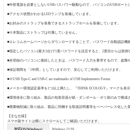
■外部電源を必要としないUSBバスパワー駆動なので、パソコンのUSBポー
■アクセス状態がわかるLEDランプを装備しています。
■お好みのストラップを装着できるストラップホールを装備しています。
■※本製品にストラップは付属していません。
■エレコムホームページからダウンロードすることで、パスワード自動認証機能付きセキュリティソフト
■指定したパソコン(最大3台)で1度パスワードを設定すると、2度目からは
■未登録のパソコンに接続したときは、パスワード入力を要求するので、盗難
■保証期間を「1年間」としていますので、安心してご利用いただけます。
■※USB Type-C and USB-C are trademarks of USB Implementers Forum.
■メーカー環境認定基準を1つ以上満たし、『THINK ECOLOGY』マークを
■環境保全に取り組み、製品の包装容器が紙・ダンボール・ポリ袋のみで構成
■廃棄物削減に取り組み、製品に同梱する取扱説明書等をペーパーレス化した
【主な仕様】
スマホ版サイトは横にスクロールしてご確認いただけます。
対応OS(Windows)
Windows 11/10