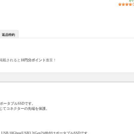
か
返品特約
掲載されると
10円分ポイント
進呈！
付けポータブルSSDです。
じてコネクターの先端を保護。
10Gbps(USB3.2(Gen2))外付けポータブルSSDです。