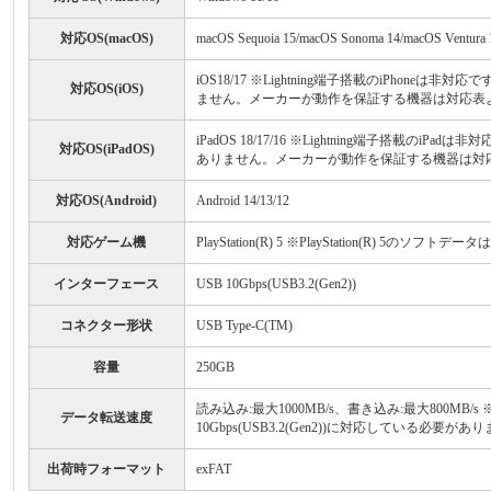
対応OS(macOS)
macOS Sequoia 15/macOS Sonoma 14/macOS Ventura 
iOS18/17 ※Lightning端子搭載のiPh
対応OS(iOS)
ません。メーカーが動作を保証する機器は対応表
iPadOS 18/17/16 ※Lightning端子
対応OS(iPadOS)
ありません。メーカーが動作を保証する機器は対
対応OS(Android)
Android 14/13/12
対応ゲーム機
PlayStation(R) 5 ※PlayStation(R) 
インターフェース
USB 10Gbps(USB3.2(Gen2))
コネクター形状
USB Type-C(TM)
容量
250GB
読み込み:最大1000MB/s、書き込み:最大800MB/s
データ転送速度
10Gbps(USB3.2(Gen2))に対応している必要があ
出荷時フォーマット
exFAT