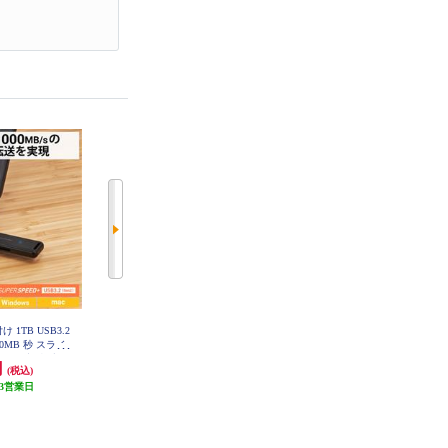
け 1TB USB3.2
ELECOM SSD外付け 250GB USB
ELECOM SSD外付け 500GB USB
00MB 秒 スライ
3.2(Gen2) 読込最大500MB 秒 USB
3.2(Gen2) 読込最大500MB 秒 USB
速 耐衝撃 超小型
メモリ型 ポータブル 回転式 高速
メモリ型 ポータブル回転式 高速 T
円
14,242円
33,939円
(税込)
(税込)
(税込)
EMB1000GBK
Type-C USB-A両対応 シルバー ES
ype-C USB-A両対応 シルバー ESD-
D-EPA0250GSV
EPA0500GSV
3営業日
発送目安:
3営業日
発送目安:
3営業日