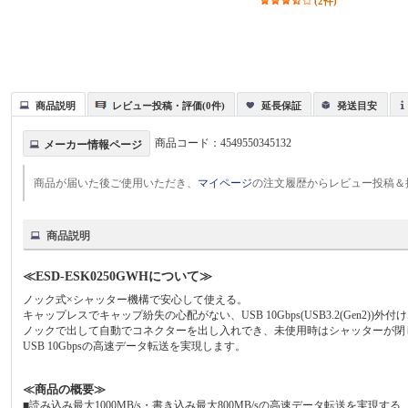
(2件)
商品説明
レビュー投稿・評価(0件)
延長保証
発送目安
商品コード：
4549550345132
メーカー情報ページ
商品が届いた後ご使用いただき、
マイページ
の注文履歴からレビュー投稿＆
商品説明
≪ESD-ESK0250GWHについて≫
ノック式×シャッター機構で安心して使える。
キャップレスでキャップ紛失の心配がない、USB 10Gbps(USB3.2(Gen2))外
ノックで出して自動でコネクターを出し入れでき、未使用時はシャッターが閉
USB 10Gbpsの高速データ転送を実現します。
≪商品の概要≫
■読み込み最大1000MB/s・書き込み最大800MB/sの高速データ転送を実現する、USB 