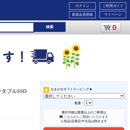
ログイン
ご利用ガイド
新規会員登録
マイページ
0
検索
おまかせギフトラッピング★
ポータブルSSD
数量：
選択可能な数量以上のご希望は
こちらからご相談いただけます
人気品/品薄品/中古品は除きます