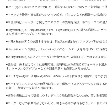
■USB Type-C(TM)コネクターのため、対応するiPhone・iPadなどに直接挿し
■キャップを紛失する心配がないノック式で、パソコンなどの機器への接続が
■未使用時はシャッターが閉じてコネクターの先端を保護。ホコリ・ゴミの侵
■PlayStation(R) 5、PlayStation(R) 4 Pro、PlayStatio
より快適なゲームプレイが可能です。
■※PlayStation(R) 5で使用する場合は、PlayStation(R) 4のソフトプレイ時の
■PlayStation(R) 5に接続し、PlayStation(R) 5のゲームデータを
■※PlayStation(R) 5のソフトデータを外付けSSDから起動することはできませ
■開封後、挿すだけですぐに使用可能。出荷時にexFAT形式でフォーマット済みのため
す。ケーブルやアダプターなどを別途用意する必要はありません。
■USB3.2(Gen1)/USB3.1(Gen1)/USB3.0/USB2.0への下位互換が可能で、そ
■ハードディスクのような物理的動作により磁気ディスクへデータを記録する
に短く、高速データ転送が可能です。
■衝撃や振動によって破損しやすいディスク駆動部品がないため、高い耐衝撃
■モーターなどの駆動部品がないため、書き込み時の騒音もなく、ハードディ