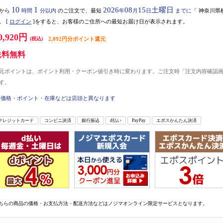
10
1
2026
08
15
土曜日
から
時間
分以内
のご注文で、最短
年
月
日
までに
「
神奈川県
。
[
ログイン
]をすると、お客様のご住所への最短お届け日が表示されます。
0,920円
(税込)
2,092円分ポイント還元
送料無料
元ポイントは、ポイント利用・クーポン値引き時に変わります。ご注文時「注文内容確認
す。
価格・ポイント・在庫などは店頭と異なります
クレジットカード
コンビニ決済
銀行振込
d払い
PayPay
エポスかんたん決済
ちらの商品の価格・お支払方法・配送方法などはノジマオンライン限定サービスとなります。