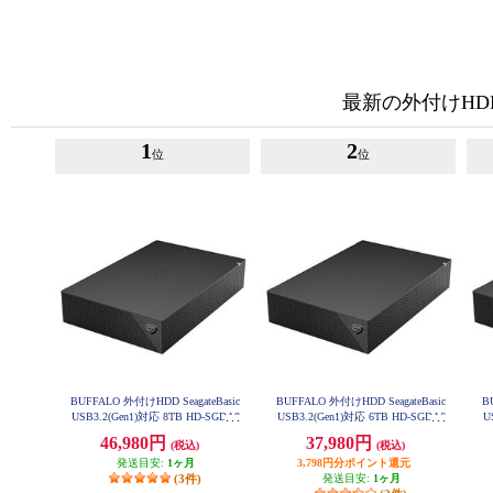
最新の外付けHD
1
2
位
位
BUFFALO 外付けHDD SeagateBasic
BUFFALO 外付けHDD SeagateBasic
B
USB3.2(Gen1)対応 8TB HD-SGDA8
USB3.2(Gen1)対応 6TB HD-SGDA6
U
U3-B
U3-B
46,980円
37,980円
(税込)
(税込)
発送目安:
1ヶ月
3,798円分ポイント還元
(3件)
発送目安:
1ヶ月