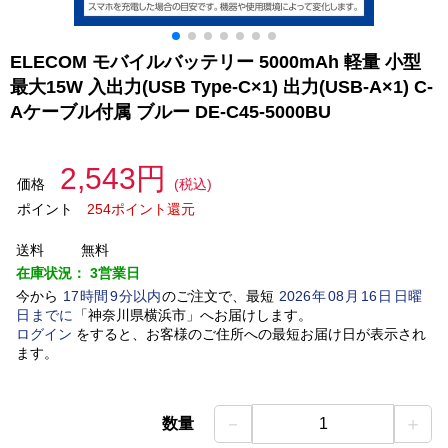
ELECOM モバイルバッテリー 5000mAh 軽量 小型
最大15W 入出力(USB Type-C×1) 出力(USB-A×1) C-
Aケーブル付属 ブルー DE-C45-5000BU
2,543円
価格
(税込)
ポイント
254ポイント還元
送料
無料
在庫状況：
3営業日
今から
17
時間
9
分以内
のご注文で、最短
2026
年
08
月
16
日
日曜
日
までに
「
神奈川県横浜市
」
へお届けします。
ログイン
をすると、お客様のご住所への最短お届け日が表示され
ます。
－
＋
数量
1