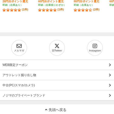
28円分ポイント還元
60円分ポイント還元
80円分ポイント還元
6
即納（在庫あり）
即納（在庫残りわずか）
即納（在庫あり）
即
(1件)
(1件)
(2件)
メルマガ
旧Twitter
Instagram
WEB限定クーポン
アウトレット掘り出し物
中古(PC/スマホ/カメラ)
ノジマのプライベートブランド
先頭へ戻る