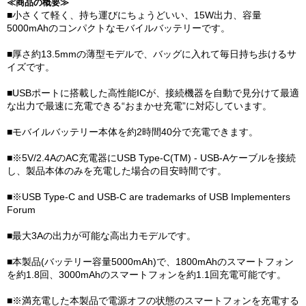
≪商品の概要≫
■小さくて軽く、持ち運びにちょうどいい、15W出力、容量
5000mAhのコンパクトなモバイルバッテリーです。
■厚さ約13.5mmの薄型モデルで、バッグに入れて毎日持ち歩けるサ
イズです。
■USBポートに搭載した高性能ICが、接続機器を自動で見分けて最適
な出力で最速に充電できる“おまかせ充電”に対応しています。
■モバイルバッテリー本体を約2時間40分で充電できます。
■※5V/2.4AのAC充電器にUSB Type-C(TM) - USB-Aケーブルを接続
し、製品本体のみを充電した場合の目安時間です。
■※USB Type-C and USB-C are trademarks of USB Implementers
Forum
■最大3Aの出力が可能な高出力モデルです。
■本製品(バッテリー容量5000mAh)で、1800mAhのスマートフォン
を約1.8回、3000mAhのスマートフォンを約1.1回充電可能です。
■※満充電した本製品で電源オフの状態のスマートフォンを充電する