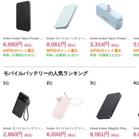
Anker Anker Nano Power Bank ［5000mAh/ MagGo/Slim/ ブラック] A1665N11
Anker モバイルバッテリー ワイヤレス充電対応 Anker MagGo Power Bank ミントブルー A1664N61
Anker Anker Nano Power Bank [22.5W/Built-In USB-C Connector/ブルー] A1653NG1
6,990円
8,061円
3,314円
5
(税込)
(税込)
(税込)
69円分ポイント還元
80円分ポイント還元
33円分ポイント還元
5
即納（在庫残りわずか）
即納（在庫残りわずか）
即納（在庫残りわずか）
即
モバイルバッテリーの人気ランキング
1
位
2
位
3
位
4
Anker モバイルバッテリーAnker Power Bank【10000mAh/22.5W/2 Ports/ USB Power Delivery対応 /ﾌﾞﾗｯｸ】 A1388N11
Anker モバイルバッテリーAnker Power Bank【10000mAh/Fusion/Built-In USB-C ケーブル/ USB Power Delivery対応 /2ポート/ﾋﾟﾝｸ】 A1637N51
Anker Anker MagGo Power Bank 10000mAh Slim ブラック A1664N11
2,860円
6,000円
8,061円
6
(税込)
(税込)
(税込)