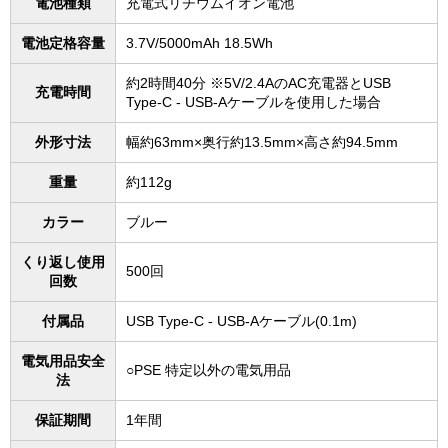
電池種類
充電式リチウムイオン電池
電池定格容量
3.7V/5000mAh 18.5Wh
約2時間40分 ※5V/2.4AのAC充電器とUSB
充電時間
Type-C - USB-Aケーブルを使用した場合
外形寸法
幅約63mm×奥行約13.5mm×高さ約94.5mm
重量
約112g
カラー
ブルー
くり返し使用
500回
回数
付属品
USB Type-C - USB-Aケーブル(0.1m)
電気用品安全
○PSE 特定以外の電気用品
法
保証期間
1年間