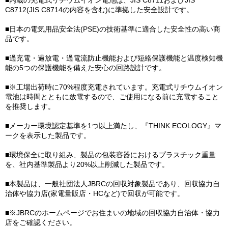
■内蔵の充電式リチウムイオン電池は、JIS C8711およびJIS
C8712(JIS C8714の内容を含む)に準拠した安全設計です。
■日本の電気用品安全法(PSE)の技術基準に適合した安全性の高い商
品です。
■過充電・過放電・過電流防止機能および短絡保護機能と温度検知機
能の5つの保護機能を備えた安心の回路設計です。
■※工場出荷時に70%程度充電されています。充電式リチウムイオン
電池は時間とともに放電するので、ご使用になる前に充電すること
を推奨します。
■メーカー環境認定基準を1つ以上満たし、『THINK ECOLOGY』マ
ークを表示した製品です。
■環境保全に取り組み、製品の包装容器におけるプラスチック重量
を、社内基準製品より20%以上削減した製品です。
■本製品は、一般社団法人JBRCの回収対象製品であり、回収協力自
治体や協力店(家電量販店・HCなど)で回収が可能です。
■※JBRCのホームページでお住まいの地域の回収協力自治体・協力
店をご確認ください。