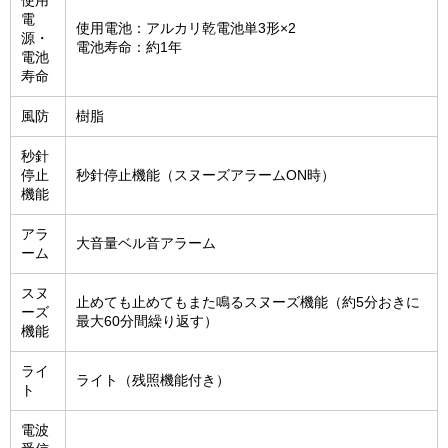
使用
電
使用電池：アルカリ乾電池単3形×2
源・
電池寿命：約1年
電池
寿命
風防
樹脂
秒針
停止
秒針停止機能（スヌーズアラームON時）
機能
アラ
大音量ベル音アラーム
ーム
スヌ
止めても止めてもまた鳴るスヌーズ機能（約5分おきに
ーズ
最大60分間繰り返す）
機能
ライ
ライト（残照機能付き）
ト
電波