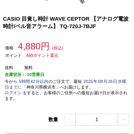
CASIO 目覚し時計 WAVE CEPTOR 【アナログ電波
時計/ベル音アラーム】 TQ-720J-7BJF
4,880円
価格
(税込)
ポイント
488ポイント還元
送料
無料
在庫状況：
10営業日
今から
5
時間
42
分以内
のご注文で、最短
2026
年
08
月
26
日
水曜
日
までに
「
神奈川県横浜市
」
へお届けします。
ログイン
をすると、お客様のご住所への最短お届け日が表示され
ます。
－
＋
数量
1