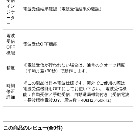
受信
イン
電波受信結果確認（電波受信結果の確認）
ジケ
ータ
ー
電波
受信
電波受信OFF機能
OFF
機能
※電波受信が行われない場合は、通常のクオーツ精度
精度
（平均月差±30秒）で動作します。
※この製品は日本電波仕様です。海外でご使用の際は、
時刻
電波受信機能をOFFにしてお使い下さい。 電波受信機
修正
能：自動受信／手動受信、自動選局機能付き（受信電波
詳細
＝長波標準電波JJY、周波数＝40kHz／60kHz）
この商品のレビュー(全0件)