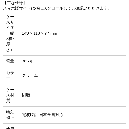
【主な仕様】
スマホ版サイトは横にスクロールしてご確認いただけます。
ケー
スサ
イズ
（縦
149 × 113 × 77 mm
×横×
厚
さ）
質量
385 g
カラ
クリーム
ー
ケー
ス材
樹脂
質
時刻
電波時計 日本全国対応
修正