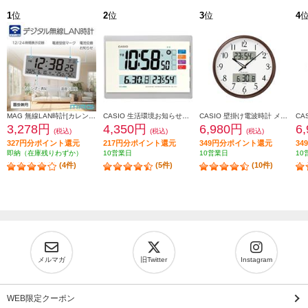
1
位
2
位
3
位
4
MAG 無線LAN時計[カレンダー/温度/湿度/置掛兼用] T801WHZ
CASIO 生活環境お知らせクロック 温度・湿度計付き IDL-140J-7JF
CASIO 壁掛け電波時計 メタリックブラウン ITM-650J-5JF
3,278円
4,350円
6,980円
6
(税込)
(税込)
(税込)
327円分ポイント還元
217円分ポイント還元
349円分ポイント還元
3
即納（在庫残りわずか）
10営業日
10営業日
10
(4件)
(5件)
(10件)
メルマガ
旧Twitter
Instagram
WEB限定クーポン