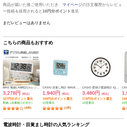
商品が届いた後ご使用いただき、
マイページ
の注文履歴からレビュ
ー投稿＆採用されると
10円分ポイント
進呈
まだレビューはありません
こちらの商品もおすすめ
MAG 無線LAN時計[カレンダー/温度/湿度/置掛兼用] T801WHZ
CASIO 目覚し時計 WAVE CEPTOR 【デジタル電波時計/湿度表示付/電子音アラーム/ブルー】 DQD-805J-2JF
CASIO 壁掛け電波時計 IQ-800J-1JF
3,278円
1,940円
3,480円
1
(税込)
(税込)
(税込)
327円分ポイント還元
194円分ポイント還元
174円分ポイント還元
1
即納（在庫残りわずか）
10営業日
10営業日
10
(4件)
(1件)
電波時計・目覚まし時計の人気ランキング