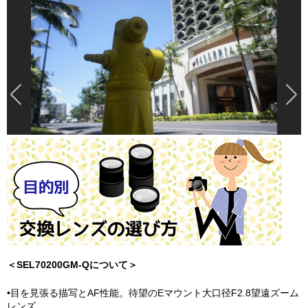
＜SEL70200GM-Qについて＞
•目を見張る描写とAF性能。待望のEマウント大口径F2.8望遠ズーム
レンズ