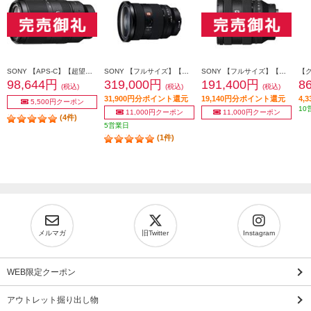
SONY 【APS-C】【超望遠】α Eマウント用ズームレンズ E 70-350mm F4.5-6.3 G OSS SEL70350G
SONY 【フルサイズ】【大口径】【標準】α Eマウント用ズームレンズ Gマスター FE 24-70mm F2.8 GM II SEL2470GM2
SONY 【フルサイズ】【標準ズーム】αEマウント用ズームレンズ Gレンズ FE 20-70mm F4 G SEL2070G
98,644円
319,000円
191,400円
8
(税込)
(税込)
(税込)
31,900円分ポイント還元
19,140円分ポイント還元
4,
5,500円クーポン
10
11,000円クーポン
11,000円クーポン
(4件)
5営業日
(1件)
メルマガ
旧Twitter
Instagram
WEB限定クーポン
アウトレット掘り出し物