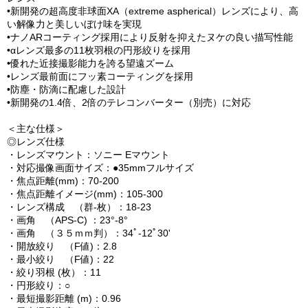
•新開発の超高度非球面XA（extreme aspherical）レンズにより、高
い解像力と美しいぼけ味を実現
•ナノARコーティング採用により反射を抑えたヌケの良い描写性能
•αレンズ最多の11枚羽根の円形絞りを採用
•優れた近接撮影能力を誇る望遠ズーム
•レンズ最前面にフッ素コーティングを採用
•防塵・防滴に配慮した設計
•新開発の1.4倍、2倍のテレコンバーター（別売）に対応
＜主な仕様＞
◎レンズ仕様
・レンズマウント：ソニー Eマウント
・対応撮像画面サイズ：●35mmフルサイズ
・焦点距離(mm)：70-200
・焦点距離イメージ(mm)：105-300
・レンズ構成 （群-枚）：18-23
・画角 （APS-C) ：23°-8°
・画角 （３５ｍｍ判）：34ﾟ-12ﾟ30'
・開放絞り （F値)：2.8
・最小絞り （F値)：22
・絞り羽根 (枚）：11
・円形絞り：○
・最短撮影距離 (m)：0.96