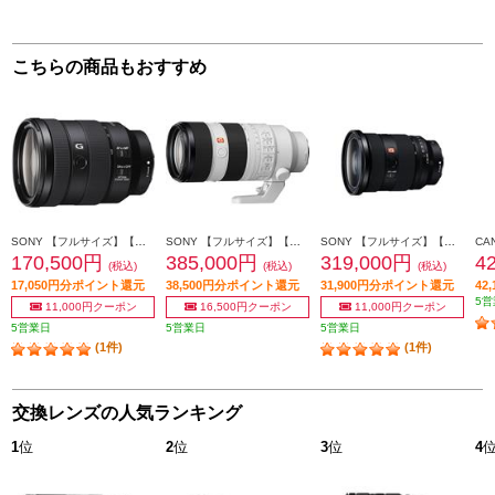
こちらの商品もおすすめ
SONY 【フルサイズ】【標準ズーム】Eマウント用ズームレンズ FE 24-105mm F4 G OSS SEL24105G
SONY 【フルサイズ】【大口径】【望遠】α Eマウント用ズームレンズ Gマスター FE 70-200mm F2.8 GM OSS II SEL70200GM2
SONY 【フルサイズ】【大口径】【標準】α Eマウント用ズームレンズ Gマスター FE 24-70mm F2.8 GM II SEL2470GM2
170,500円
385,000円
319,000円
4
(税込)
(税込)
(税込)
17,050円分ポイント還元
38,500円分ポイント還元
31,900円分ポイント還元
42
5営
11,000円クーポン
16,500円クーポン
11,000円クーポン
5営業日
5営業日
5営業日
(1件)
(1件)
交換レンズの人気ランキング
1
位
2
位
3
位
4