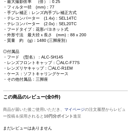
・最大撮影倍率 （倍）：0.25
・フィルター径 (mm)：77
・手ブレ補正：レンズ内手ブレ補正方式
・テレコンバーター (1.4x)：SEL14TC
・テレコンバーター (2.0x)：SEL20TC
・フードタイプ：花形バヨネット式
・外形寸法 最大径ｘ長さ (mm)：88 x 200
・質量 約 (g)：1480 (三脚座別）
◎付属品
・フード (型名）：ALC-SH145
・レンズフロントキャップ：◯ALC-F77S
・レンズリヤキャップ：◯ALC-R1EM
・ケース：ソフトキャリングケース
・その他付属品：三脚座
この商品のレビュー(全0件)
商品が届いた後ご使用いただき、
マイページ
の注文履歴からレビュ
ー投稿＆採用されると
10円分ポイント
進呈
まだレビューはありません