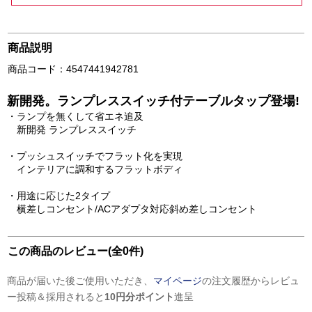
商品説明
商品コード：4547441942781
新開発。ランプレススイッチ付テーブルタップ登場!
・ランプを無くして省エネ追及
新開発 ランプレススイッチ
・プッシュスイッチでフラット化を実現
インテリアに調和するフラットボディ
・用途に応じた2タイプ
横差しコンセント/ACアダプタ対応斜め差しコンセント
この商品のレビュー(全0件)
商品が届いた後ご使用いただき、
マイページ
の注文履歴からレビュ
ー投稿＆採用されると
10円分ポイント
進呈