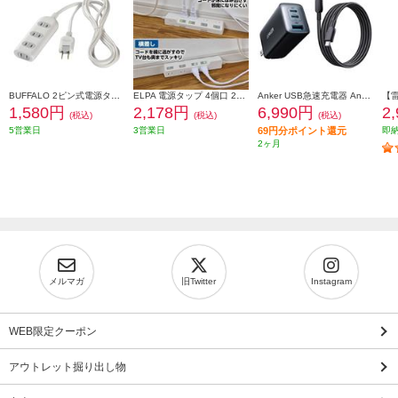
BUFFALO 2ピン式電源タップ 4個口 2m ホワイト BSTAPST2420WH
ELPA 電源タップ 4個口 2m 耐雷 WLK-R42SW
Anker USB急速充電器 Anker PowerPort 3 3-Port 65W Pod with USB-C & USB-C ケーブル B2667N12
1,580円
2,178円
6,990円
2
(税込)
(税込)
(税込)
5営業日
3営業日
69円分ポイント還元
即
2ヶ月
メルマガ
旧Twitter
Instagram
WEB限定クーポン
アウトレット掘り出し物