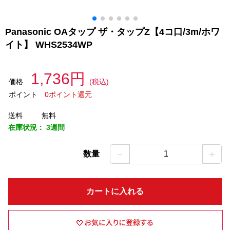
Panasonic OAタップ ザ・タップZ【4コ口/3m/ホワ
イト】 WHS2534WP
1,736円
価格
(税込)
ポイント
0ポイント還元
送料
無料
在庫状況：
3週間
－
＋
数量
1
カートに入れる