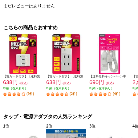
まだレビューはありません
こちらの商品もおすすめ
【雷ガード付き】【送料無料キャンペーン中】 ELSONIC トリプルタップ ホワイト EP-TTK03WH
【雷ガード付き】【送料無料キャンペーン中】 ELSONIC 3個口タップ ホワイト EP-STK03WH
【送料無料キャンペーン中】 ELSONIC コード付きタップ 3個口 0.5m ホワイト EPTC053WH
638円
638円
690円
2
(税込)
(税込)
(税込)
即納（在庫あり）
即納（在庫あり）
即納（在庫あり）
即
(9件)
(2件)
(4件)
タップ・電源アダプタの人気ランキング
1
位
2
位
3
位
4